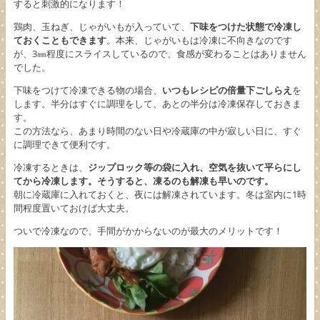
すると刺激的になります！
鶏肉、玉ねぎ、じゃがいもが入っていて、
下味をつけた状態で冷凍し
ておくこともできます
。本来、じゃがいもは冷凍に不向きなのです
が、3㎜程度にスライスしているので、食感が変わることはありません
でした。
下味をつけて冷凍できる物の場合、
いつもレシピの倍量下ごしらえ
を
します。半分はすぐに調理をして、あとの半分は冷凍保存しておきま
す。
この方法なら、あまり時間のない日や冷蔵庫の中が寂しい日に、すぐ
に調理できて便利です。
冷凍するときは、
ジップロック等の袋に入れ、空気を抜いて平らにし
てから冷凍します。そうすると、凍るのも解凍も早いのです。
朝に冷蔵庫に入れておくと、夜には解凍されています。冬は室内に1時
間程度置いておけば大丈夫。
ついで冷凍なので、手間がかからないのが最大のメリットです！