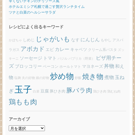
辛くないチキンのチリソース風
ホテルエミシア札幌で過ごす贅沢ランチタイム
ツナと白菜のヘルシーサラダ
レシピによく出るキーワード
じゃがいも
にんじん
しめじ
なす
もやし
アスパ
かぼちゃ
アボカド
カレー
エビ
キャベツ
ラガス
クリーム系パスタ
ズッ
ピザ用チー
ソーセージ
トマト
バジル
パプリカ（野菜）
キーニ
ズ
丼物
ブロッコリー
和え
ベーコン
マヨネーズ
ホールトマト
炒め物
焼き物
玉ね
煮物
物
炒飯
塩麹
夫の好物
娘の好物
玉子
豚バラ肉
ぎ
豆腐
豚ひき肉
白菜
鶏ひき肉
鶏むね肉
鶏もも肉
アーカイブ
ア
ー