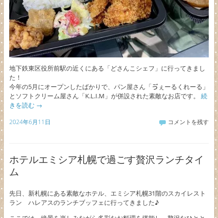
地下鉄東区役所前駅の近くにある「どさんこシェフ」に行ってきまし
た！
今年の5月にオープンしたばかりで、パン屋さん「ゔぇーるくれーる」
とソフトクリーム屋さん「K.L.I.M」が併設された素敵なお店です。
続
きを読む
→
2024年6月11日
コメントを残す
ホテルエミシア札幌で過ごす贅沢ランチタイ
ム
先日、新札幌にある素敵なホテル、エミシア札幌31階のスカイレスト
ラン ハレアスのランチブッフェに行ってきました♪