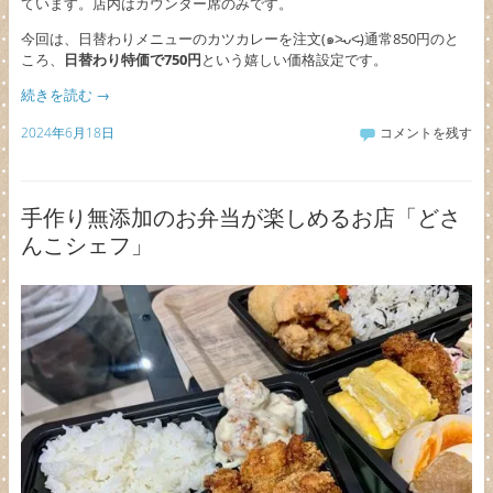
ています。店内はカウンター席のみです。
今回は、日替わりメニューのカツカレーを注文(๑˃̵ᴗ˂̵)通常850円のと
ころ、
日替わり特価で750円
という嬉しい価格設定です。
続きを読む
→
2024年6月18日
コメントを残す
手作り無添加のお弁当が楽しめるお店「どさ
んこシェフ」