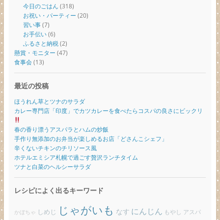
今日のごはん
(318)
お祝い・パーティー
(20)
習い事
(7)
お手伝い
(6)
ふるさと納税
(2)
懸賞・モニター
(47)
食事会
(13)
最近の投稿
ほうれん草とツナのサラダ
カレー専門店「印度」でカツカレーを食べたらコスパの良さにビックリ
春の香り漂うアスパラとハムの炒飯
手作り無添加のお弁当が楽しめるお店「どさんこシェフ」
辛くないチキンのチリソース風
ホテルエミシア札幌で過ごす贅沢ランチタイム
ツナと白菜のヘルシーサラダ
レシピによく出るキーワード
じゃがいも
にんじん
しめじ
なす
もやし
アスパ
かぼちゃ