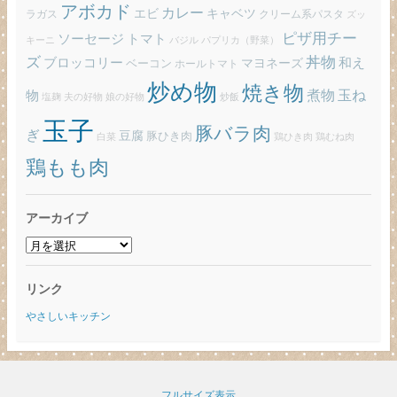
アボカド
カレー
エビ
キャベツ
ラガス
クリーム系パスタ
ズッ
ピザ用チー
ソーセージ
トマト
バジル
パプリカ（野菜）
キーニ
ズ
丼物
ブロッコリー
和え
ベーコン
マヨネーズ
ホールトマト
炒め物
焼き物
玉ね
煮物
物
炒飯
塩麹
夫の好物
娘の好物
玉子
豚バラ肉
ぎ
豆腐
豚ひき肉
白菜
鶏ひき肉
鶏むね肉
鶏もも肉
アーカイブ
ア
ー
カ
リンク
イ
ブ
やさしいキッチン
フルサイズ表示