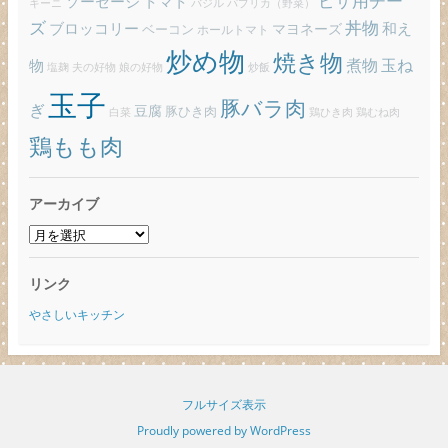
ピザ用チー
ソーセージ
トマト
バジル
パプリカ（野菜）
キーニ
ズ
丼物
ブロッコリー
和え
ベーコン
マヨネーズ
ホールトマト
炒め物
焼き物
玉ね
煮物
物
炒飯
塩麹
夫の好物
娘の好物
玉子
豚バラ肉
ぎ
豆腐
豚ひき肉
白菜
鶏ひき肉
鶏むね肉
鶏もも肉
アーカイブ
ア
ー
カ
リンク
イ
ブ
やさしいキッチン
フルサイズ表示
Proudly powered by WordPress