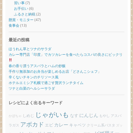
習い事
(7)
お手伝い
(6)
ふるさと納税
(2)
懸賞・モニター
(47)
食事会
(13)
最近の投稿
ほうれん草とツナのサラダ
カレー専門店「印度」でカツカレーを食べたらコスパの良さにビックリ
春の香り漂うアスパラとハムの炒飯
手作り無添加のお弁当が楽しめるお店「どさんこシェフ」
辛くないチキンのチリソース風
ホテルエミシア札幌で過ごす贅沢ランチタイム
ツナと白菜のヘルシーサラダ
レシピによく出るキーワード
じゃがいも
にんじん
しめじ
なす
もやし
アスパ
かぼちゃ
アボカド
カレー
エビ
キャベツ
ラガス
クリーム系パスタ
ズッ