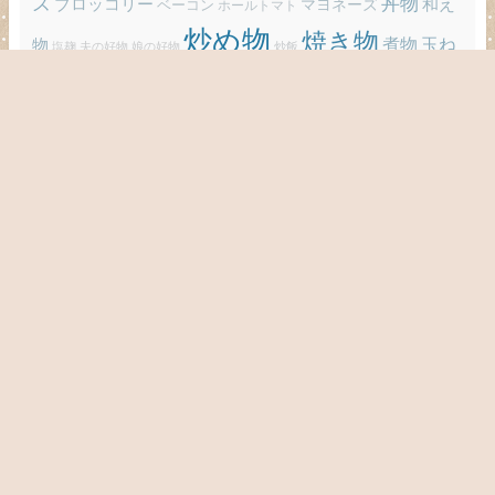
ズ
丼物
ブロッコリー
和え
ベーコン
マヨネーズ
ホールトマト
炒め物
焼き物
玉ね
煮物
物
炒飯
塩麹
夫の好物
娘の好物
玉子
豚バラ肉
ぎ
豆腐
豚ひき肉
白菜
鶏ひき肉
鶏むね肉
鶏もも肉
アーカイブ
ア
ー
カ
リンク
イ
ブ
やさしいキッチン
フルサイズ表示
Proudly powered by WordPress