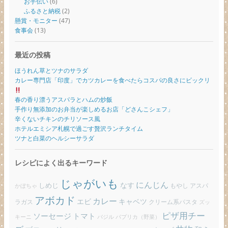
お手伝い
(6)
ふるさと納税
(2)
懸賞・モニター
(47)
食事会
(13)
最近の投稿
ほうれん草とツナのサラダ
カレー専門店「印度」でカツカレーを食べたらコスパの良さにビックリ
春の香り漂うアスパラとハムの炒飯
手作り無添加のお弁当が楽しめるお店「どさんこシェフ」
辛くないチキンのチリソース風
ホテルエミシア札幌で過ごす贅沢ランチタイム
ツナと白菜のヘルシーサラダ
レシピによく出るキーワード
じゃがいも
にんじん
しめじ
なす
もやし
アスパ
かぼちゃ
アボカド
カレー
エビ
キャベツ
ラガス
クリーム系パスタ
ズッ
ピザ用チー
ソーセージ
トマト
バジル
パプリカ（野菜）
キーニ