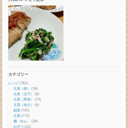
カテゴリー
レシピ
(782)
主菜（肉）
(58)
主菜（玉子）
(8)
主菜（野菜）
(19)
主菜（魚介）
(6)
副菜
(185)
主菜
(110)
麺〈めん〉
(28)
おやつ
(22)