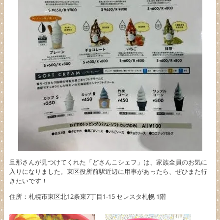
旦那さんが見つけてくれた「どさんこシェフ」は、家族全員のお気に
入りになりました。東区役所前駅近辺に用事があったら、ぜひまた行
きたいです！
住所
：
札幌市東区北
12
条東
7
丁目
1-15
セレスタ札幌
1
階