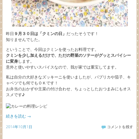
昨日
９月３０日は「クミンの日」
だったそうです！
知りませんでした。
ということで、今回はクミンを使ったお料理です。
クミンを少し加えるだけで、ただの野菜のソテーがグッとスパイシー
に変身
します。
意外と使いやすいスパイスなので、我が家では重宝してます。
私は自分の大好きなズッキーニを使いましたが、パプリカや茄子、キ
ャベツでも何でもＯＫです！
お弁当のおかずや主菜の付け合わせ、ちょっとしたおつまみにもオス
スメです♪
続きを読む
→
2014年10月1日
コメントを残す