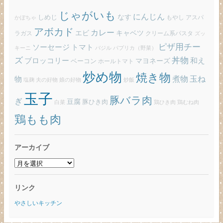
じゃがいも
にんじん
しめじ
なす
もやし
アスパ
かぼちゃ
アボカド
カレー
エビ
キャベツ
ラガス
クリーム系パスタ
ズッ
ピザ用チー
ソーセージ
トマト
バジル
パプリカ（野菜）
キーニ
ズ
丼物
ブロッコリー
和え
ベーコン
マヨネーズ
ホールトマト
炒め物
焼き物
玉ね
煮物
物
炒飯
塩麹
夫の好物
娘の好物
玉子
豚バラ肉
ぎ
豆腐
豚ひき肉
白菜
鶏ひき肉
鶏むね肉
鶏もも肉
アーカイブ
ア
ー
カ
リンク
イ
ブ
やさしいキッチン