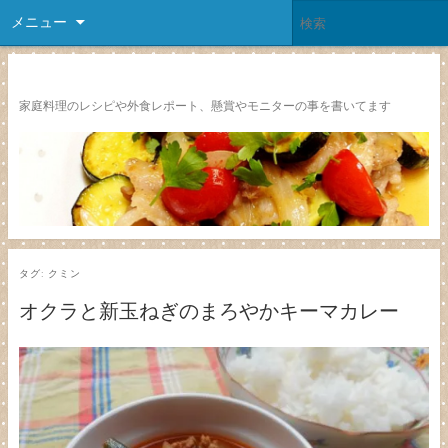
メニュー
レシピ颱風
家庭料理のレシピや外食レポート、懸賞やモニターの事を書いてます
タグ:
クミン
オクラと新玉ねぎのまろやかキーマカレー