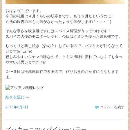
おはようございます。
今日の札幌は４月くらいの肌寒さです。もう６月だというのに！
近所の銀杏の木も元気がなかったような気がします(´・ω・｀)
そんな寒さを吹き飛ばすにはスパイス料理がうってつけです！
スパイス大使のモニターレシピ。今日はクミンを使った炒め物です。
じっくりと蒸し焼き（炒め？）しているので、パプリカが甘くなって
います(๑´ڡ`๑)
親しみやすいツナマヨ味なので、クミン風味に慣れていなくても食べ
やすいと思います(^_^)v
２〜３日は冷蔵庫保存できるので、作りおきのおかずにもなります
よ。
続きを読む
→
2016年6月2日
コメントを残す
ズッキーニのスパイシーソテー