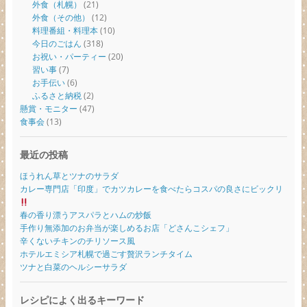
外食（札幌）
(21)
外食（その他）
(12)
料理番組・料理本
(10)
今日のごはん
(318)
お祝い・パーティー
(20)
習い事
(7)
お手伝い
(6)
ふるさと納税
(2)
懸賞・モニター
(47)
食事会
(13)
最近の投稿
ほうれん草とツナのサラダ
カレー専門店「印度」でカツカレーを食べたらコスパの良さにビックリ
春の香り漂うアスパラとハムの炒飯
手作り無添加のお弁当が楽しめるお店「どさんこシェフ」
辛くないチキンのチリソース風
ホテルエミシア札幌で過ごす贅沢ランチタイム
ツナと白菜のヘルシーサラダ
レシピによく出るキーワード