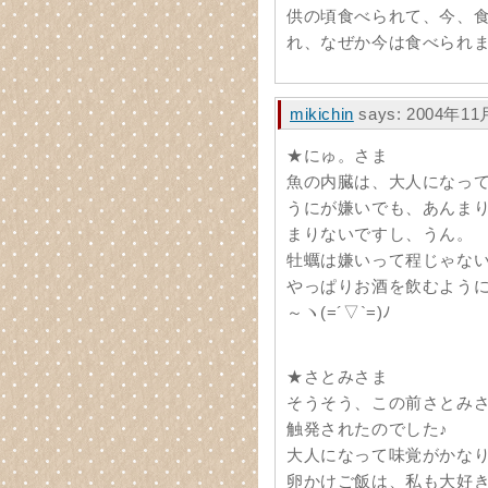
供の頃食べられて、今、
れ、なぜか今は食べられま
mikichin
says: 2004年11
★にゅ。さま
魚の内臓は、大人になっ
うにが嫌いでも、あんま
まりないですし、うん。
牡蠣は嫌いって程じゃな
やっぱりお酒を飲むよう
～ヽ(=´▽`=)ﾉ
★さとみさま
そうそう、この前さとみ
触発されたのでした♪
大人になって味覚がかな
卵かけご飯は、私も大好