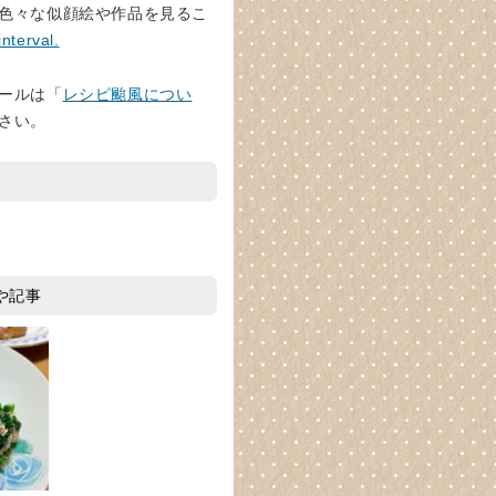
色々な似顔絵や作品を見るこ
interval.
ールは「
レシピ颱風につい
さい。
や記事