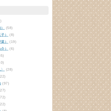
)
肉）
(58)
玉子）
(8)
野菜）
(19)
魚介）
(6)
85)
10)
ん〉
(28)
22)
の
(97)
27)
72)
22)