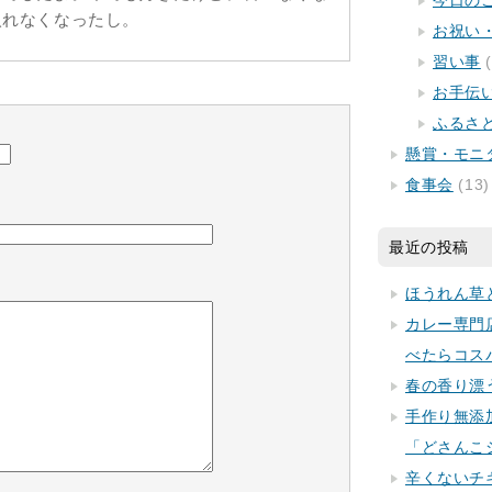
今日の
入れなくなったし。
お祝い
習い事
(
お手伝
ふるさ
懸賞・モニ
食事会
(13)
最近の投稿
ほうれん草
カレー専門
べたらコス
春の香り漂
手作り無添
「どさんこ
辛くないチ