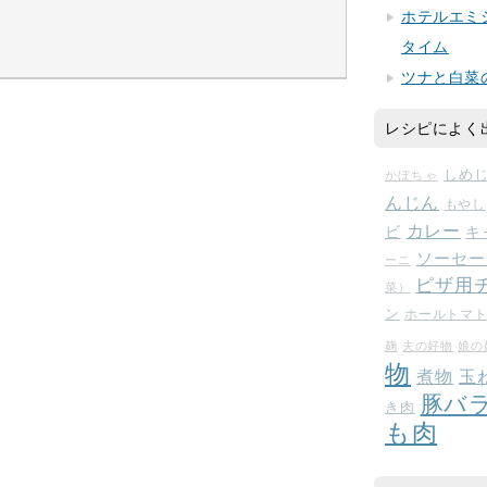
ホテルエミ
タイム
ツナと白菜
レシピによく
しめ
かぼちゃ
んじん
もやし
カレー
ビ
キ
ソーセー
ーニ
ピザ用
菜）
ン
ホールトマ
麹
夫の好物
娘の
物
玉
煮物
豚バ
き肉
も肉