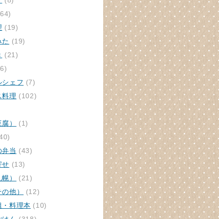
ク
(8)
64)
理
(19)
みた
(19)
き
(21)
6)
ルシェフ
(7)
ス料理
(102)
豆腐）
(1)
40)
の弁当
(43)
寄せ
(13)
札幌）
(21)
その他）
(12)
組・料理本
(10)