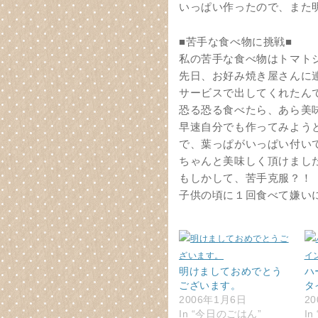
いっぱい作ったので、また
■苦手な食べ物に挑戦■
私の苦手な食べ物はトマト
先日、お好み焼き屋さんに
サービスで出してくれたん
恐る恐る食べたら、あら美
早速自分でも作ってみよう
で、葉っぱがいっぱい付い
ちゃんと美味しく頂けまし
もしかして、苦手克服？！
子供の頃に１回食べて嫌い
明けましておめでとう
ハ
ございます。
タ
2006年1月6日
2
In “今日のごはん”
I