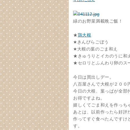
今日のごはん
緑のお野菜満載晩ご飯！
★
鶏大根
★きんぴらごぼう
★大根の葉のごま和え
★きゅうりとイカのうに和
★セロリとふんわり卵のス
今日は買出しデー。
八百屋さんで大根が２００
今日の大根、葉っぱが全部
お得ですよね。
嬉しくてごま和えを作っち
あとは、以前作ったら好評
作ってすぐ食べたんですけ
す。