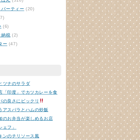
ごはん
(318)
・パーティー
(20)
7)
い
(6)
と納税
(2)
ター
(47)
とツナのサラダ
店「印度」でカツカレーを食
パの良さにビックリ
うアスパラとハムの炒飯
加のお弁当が楽しめるお店
シェフ」
キンのチリソース風