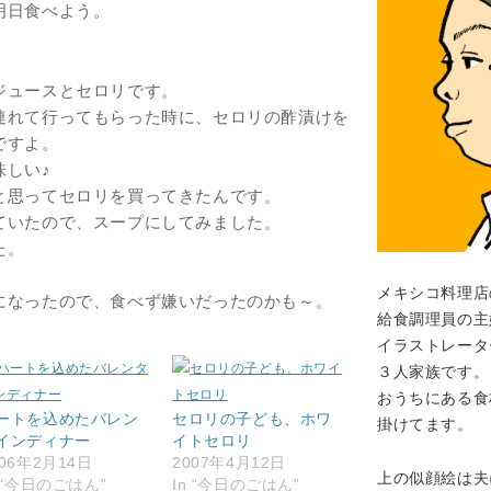
明日食べよう。
ジュースとセロリです。
連れて行ってもらった時に、セロリの酢漬けを
ですよ。
味しい♪
と思ってセロリを買ってきたんです。
ていたので、スープにしてみました。
た。
メキシコ料理店
になったので、食べず嫌いだったのかも～。
給食調理員の主
イラストレータ
３人家族です。
おうちにある食
ートを込めたバレン
セロリの子ども、ホワ
掛けてます。
インディナー
イトセロリ
006年2月14日
2007年4月12日
上の似顔絵は夫
n “今日のごはん”
In “今日のごはん”