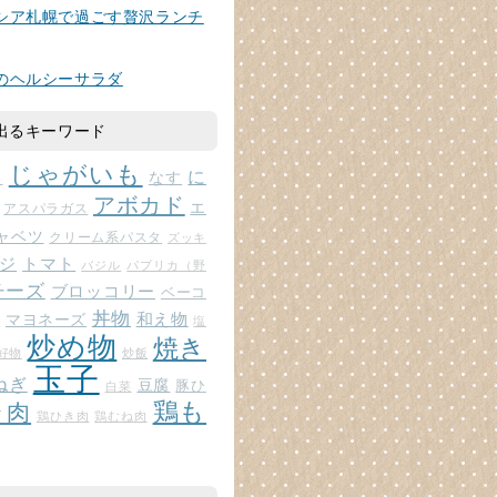
シア札幌で過ごす贅沢ランチ
のヘルシーサラダ
出るキーワード
じゃがいも
に
じ
なす
アボカド
エ
アスパラガス
ャベツ
クリーム系パスタ
ズッキ
ジ
トマト
バジル
パプリカ（野
チーズ
ブロッコリー
ベーコ
丼物
和え物
マヨネーズ
ト
塩
炒め物
焼き
好物
炒飯
玉子
ねぎ
豆腐
豚ひ
白菜
鶏も
ラ肉
鶏ひき肉
鶏むね肉