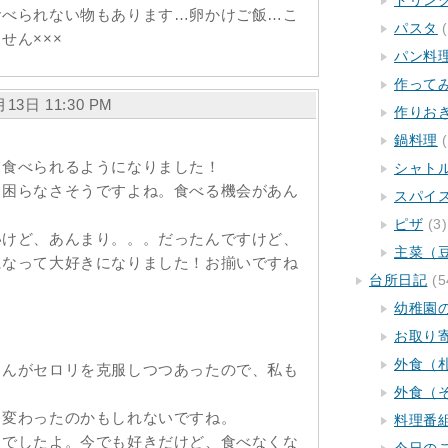
ドリン
食べられない物もあります…卵かけご飯…こ
パスタ
(
せん×××
パン料
作って
月13日 11:30 PM
作りお
鍋料理
(
て食べられるようになりました！
シャト
り困らなさそうですよね。食べる機会があん
スパイ
ピザ
(3)
いけど、あんまり。。。だったんですけど、
主菜（
になって大好きになりました！お揃いですね
台所日記
(5
幼稚園
お取り
外食（
さんがセロリを克服しつつあったので、私も
外食（
り変わったのかもしれないですね。
料理番
きでしたよ。今でも好きだけど、食べなくな