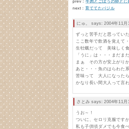
prev：
牛肉とごぼうの卵とじ
next：
育ててたバジル
にゅ。 says: 2004年11月1
ずっと苦手だと思ってい
ここ数年で飲酒を覚えて
生牡蠣だって 美味しく
「うに」は・・・まだまだ
まぁ その方が安上がり
あと・・・魚のはらわた
苦味って 大人になった
かなり長い間大人って言
さとみ says: 2004年11月1
うお～！
ついに、セロリ克服です
私も子供頃ダメでも今食