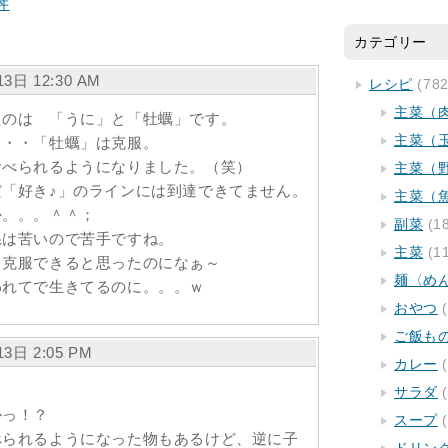
丼
カテゴリー
3日 12:30 AM
レシピ
(782
主菜（
たのは 「うに」と「牡蠣」です。
主菜（
・・・「牡蠣」は克服。
食べられるようになりました。（笑）
主菜（
「好き♪」のラインには到達できてません。
主菜（
か。。。＾＾；
副菜
(1
系は苦いので苦手ですね。
主菜
(1
ら克服できると思ったのになぁ～
麺〈め
われてで生きてるのに。。。ｗ
おやつ
(
ご飯も
3日 2:05 PM
カレー
(
サラダ
(
かっ！？
スープ
(
べられるようになった物もあるけど、逆に子