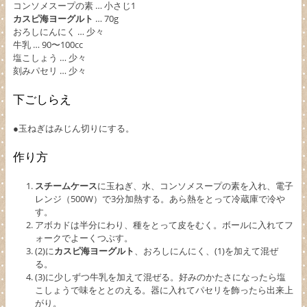
コンソメスープの素 … 小さじ1
カスピ海ヨーグルト
… 70g
おろしにんにく … 少々
牛乳 … 90〜100cc
塩こしょう … 少々
刻みパセリ … 少々
下ごしらえ
●玉ねぎはみじん切りにする。
作り方
スチームケース
に玉ねぎ、水、コンソメスープの素を入れ、電子
レンジ（500W）で3分加熱する。あら熱をとって冷蔵庫で冷や
す。
アボカドは半分にわり、種をとって皮をむく。ボールに入れてフ
ォークでよーくつぶす。
(2)に
カスピ海ヨーグルト
、おろしにんにく、(1)を加えて混ぜ
る。
(3)に少しずつ牛乳を加えて混ぜる。好みのかたさになったら塩
こしょうで味をととのえる。器に入れてパセリを飾ったら出来上
がり。