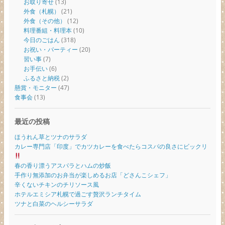
お取り寄せ
(13)
外食（札幌）
(21)
外食（その他）
(12)
料理番組・料理本
(10)
今日のごはん
(318)
お祝い・パーティー
(20)
習い事
(7)
お手伝い
(6)
ふるさと納税
(2)
懸賞・モニター
(47)
食事会
(13)
最近の投稿
ほうれん草とツナのサラダ
カレー専門店「印度」でカツカレーを食べたらコスパの良さにビックリ
春の香り漂うアスパラとハムの炒飯
手作り無添加のお弁当が楽しめるお店「どさんこシェフ」
辛くないチキンのチリソース風
ホテルエミシア札幌で過ごす贅沢ランチタイム
ツナと白菜のヘルシーサラダ