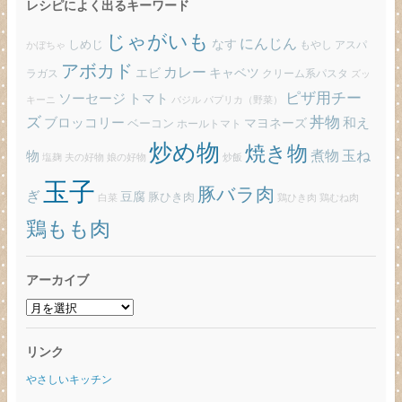
レシピによく出るキーワード
じゃがいも
にんじん
しめじ
なす
もやし
アスパ
かぼちゃ
アボカド
カレー
エビ
キャベツ
ラガス
クリーム系パスタ
ズッ
ピザ用チー
ソーセージ
トマト
バジル
パプリカ（野菜）
キーニ
ズ
丼物
ブロッコリー
和え
ベーコン
マヨネーズ
ホールトマト
炒め物
焼き物
玉ね
煮物
物
炒飯
塩麹
夫の好物
娘の好物
玉子
豚バラ肉
ぎ
豆腐
豚ひき肉
白菜
鶏ひき肉
鶏むね肉
鶏もも肉
アーカイブ
ア
ー
カ
リンク
イ
ブ
やさしいキッチン