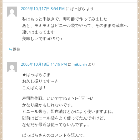
2005年10月17日 8:54 PM
に
ぱっぱら
より
私はもっと手抜きで、寿司酢で作ってみました
あと、モミモミはビニール袋でやって、そのまま冷蔵庫へ
凄いはまってます
美味しいですo(≧∇≦)o
返信
2005年10月18日 11:19 PM
に
mikichin
より
★ぱっぱらさま
お久し振りです～♪
こんばんは！
寿司酢作戦、いいですねぇヽ(=´▽`=)ﾉ
かなり楽かもしれないです。
ビニール袋も、即席漬けとかによく使いますよね。
以前はビニール袋をよく使ってたんですけど、
なぜだか最近は使ってないんですよ。
ぱっぱらさんのコメントを読んで、