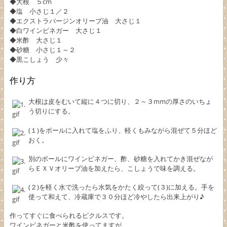
◆大根 ５cm
◆塩 小さじ１／２
◆エクストラバージンオリーブ油 大さじ１
◆白ワインビネガー 大さじ１
◆米酢 大さじ１
◆砂糖 小さじ１～２
◆黒こしょう 少々
作り方
大根は皮をむいて縦に４つに切り、２～３mmの厚さのいちょ
う切りにする。
(１)をボールに入れて塩をふり、軽くもみながら混ぜて５分ほど
おく。
別のボールにワインビネガー、酢、砂糖を入れてかき混ぜなが
らＥＸＶオリーブ油を加えたら、こしょうで味を調える。
(２)を軽く水で洗ったら水気をかたく絞って(３)に加える。手を
使って和えて、冷蔵庫で３０分ほど冷やしたら出来上がり♪
作ってすぐに食べられるピクルスです。
ワインビネガーと米酢を使ってますが、