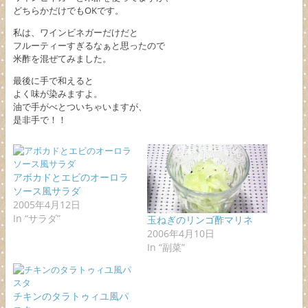
どちらかだけでもOKです。
私は、ワインビネガーだけだと
フルーティーすぎるなぁと思ったので
米酢を混ぜてみました。
最後に手で和えると
よく味が染みますよ。
油で手がべとついちゃいますが、
是非手で！！
アボカドとエビのオーロラ
ソース風サラダ
2005年4月12日
In “サラダ”
玉ねぎのリンゴ酢マリネ
2006年4月10日
In “副菜”
チキンのタラトゥィユ風パ