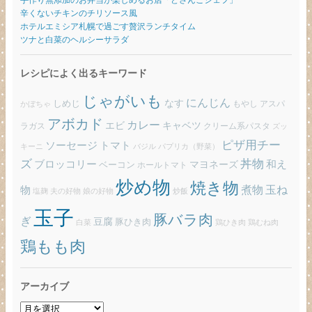
辛くないチキンのチリソース風
ホテルエミシア札幌で過ごす贅沢ランチタイム
ツナと白菜のヘルシーサラダ
レシピによく出るキーワード
じゃがいも
にんじん
しめじ
なす
もやし
アスパ
かぼちゃ
アボカド
カレー
エビ
キャベツ
ラガス
クリーム系パスタ
ズッ
ピザ用チー
ソーセージ
トマト
バジル
パプリカ（野菜）
キーニ
ズ
丼物
ブロッコリー
和え
ベーコン
マヨネーズ
ホールトマト
炒め物
焼き物
玉ね
煮物
物
炒飯
塩麹
夫の好物
娘の好物
玉子
豚バラ肉
ぎ
豆腐
豚ひき肉
白菜
鶏ひき肉
鶏むね肉
鶏もも肉
アーカイブ
ア