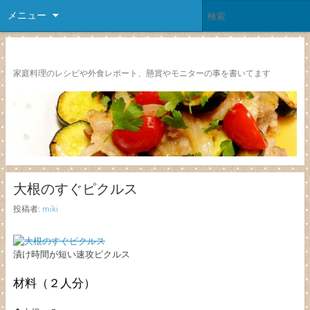
メニュー
レシピ颱風
家庭料理のレシピや外食レポート、懸賞やモニターの事を書いてます
大根のすぐピクルス
投稿者:
miki
漬け時間が短い速攻ピクルス
材料（２人分）