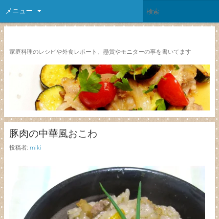
メニュー
レシピ颱風
家庭料理のレシピや外食レポート、懸賞やモニターの事を書いてます
豚肉の中華風おこわ
投稿者:
miki