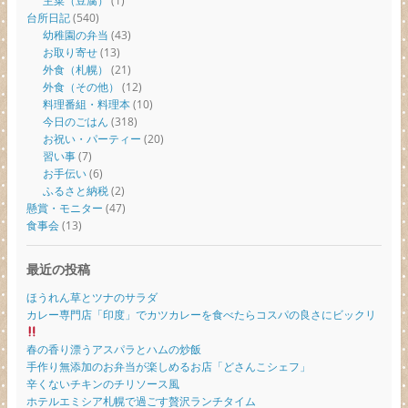
主菜（豆腐）
(1)
台所日記
(540)
幼稚園の弁当
(43)
お取り寄せ
(13)
外食（札幌）
(21)
外食（その他）
(12)
料理番組・料理本
(10)
今日のごはん
(318)
お祝い・パーティー
(20)
習い事
(7)
お手伝い
(6)
ふるさと納税
(2)
懸賞・モニター
(47)
食事会
(13)
最近の投稿
ほうれん草とツナのサラダ
カレー専門店「印度」でカツカレーを食べたらコスパの良さにビックリ
春の香り漂うアスパラとハムの炒飯
手作り無添加のお弁当が楽しめるお店「どさんこシェフ」
辛くないチキンのチリソース風
ホテルエミシア札幌で過ごす贅沢ランチタイム