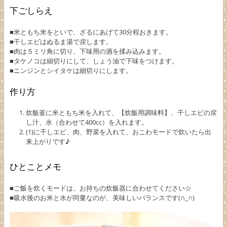
下ごしらえ
■米ともち米をといで、ざるにあげて30分程おきます。
■干しエビはぬるま湯で戻します。
■肉は５ミリ角に切り、下味用の酒を揉み込みます。
■タケノコは細切りにして、しょう油で下味をつけます。
■ニンジンとシイタケは細切りにします。
作り方
炊飯釜に米ともち米を入れて、【炊飯用調味料】、干しエビの戻
し汁、水（合わせて400cc）を入れます。
(1)に干しエビ、肉、野菜を入れて、おこわモードで炊いたら出
来上がりです♪
ひとことメモ
■ご飯を炊くモードは、お持ちの炊飯器に合わせてください☆
■吸水後のお米と水が同量なのが、美味しいバランスです(∩_∩)