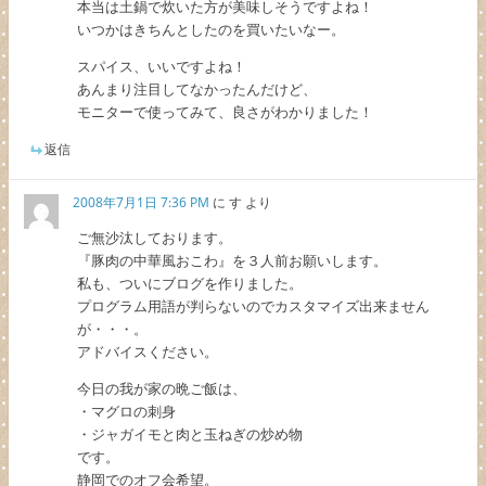
本当は土鍋で炊いた方が美味しそうですよね！
いつかはきちんとしたのを買いたいなー。
スパイス、いいですよね！
あんまり注目してなかったんだけど、
モニターで使ってみて、良さがわかりました！
返信
2008年7月1日 7:36 PM
に
す
より
ご無沙汰しております。
『豚肉の中華風おこわ』を３人前お願いします。
私も、ついにブログを作りました。
プログラム用語が判らないのでカスタマイズ出来ません
が・・・。
アドバイスください。
今日の我が家の晩ご飯は、
・マグロの刺身
・ジャガイモと肉と玉ねぎの炒め物
です。
静岡でのオフ会希望。