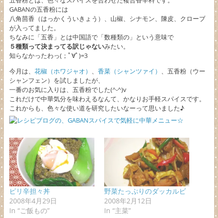
五香粉とは、色々なスパイスを合わせた複合香辛料です。
GABANの五香粉には
八角茴香（はっかくういきょう）、山椒、シナモン、陳皮、クローブ
が入ってました。
ちなみに「五香」とは中国語で「数種類の」という意味で
５種類って決まってる訳じゃない
みたい。
知らなかったわっ(；ﾟ∀ﾟ)=3
今月は、
花椒（ホワジャオ）
、
香菜（シャンツァイ）
、五香粉（ウー
シャンフェン）を試しましたが、
一番のお気に入りは、五香粉でした(^-^)v
これだけで中華気分を味わえるなんて、かなりお手軽スパイスです。
これからも、色々な使い道を研究したいなーって思いました♪
ピリ辛担々丼
野菜たっぷりのダッカルビ
2008年4月29日
2008年2月12日
In “ご飯もの”
In “主菜”