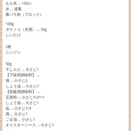
もち米 … 150cc
水 … 適量
豚バラ肉（ブロック）
100g
タケノコ（水煮） … 50g
しいたけ
2枚
ニンジン
50g
干しエビ … 大さじ1
【下味用調味料】 …
酒 … 小さじ2
しょう油 … 小さじ1
【炊飯用調味料】 …
五香粉 … 小さじ1/2〜1
しょう油 … 大さじ1
塩 … 小さじ1/3
酒 … 大さじ1
ごま油 … 小さじ1
オイスターソース … 小さじ1