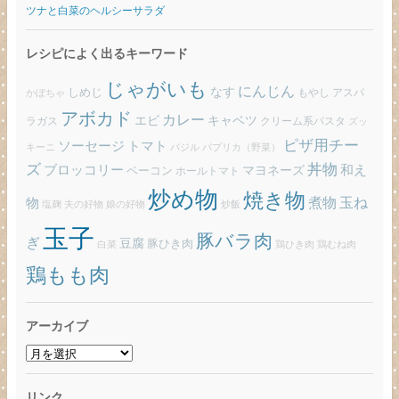
ツナと白菜のヘルシーサラダ
レシピによく出るキーワード
じゃがいも
にんじん
しめじ
なす
もやし
アスパ
かぼちゃ
アボカド
カレー
エビ
キャベツ
ラガス
クリーム系パスタ
ズッ
ピザ用チー
ソーセージ
トマト
バジル
パプリカ（野菜）
キーニ
ズ
丼物
ブロッコリー
和え
ベーコン
マヨネーズ
ホールトマト
炒め物
焼き物
玉ね
煮物
物
炒飯
塩麹
夫の好物
娘の好物
玉子
豚バラ肉
ぎ
豆腐
豚ひき肉
白菜
鶏ひき肉
鶏むね肉
鶏もも肉
アーカイブ
ア
ー
カ
リンク