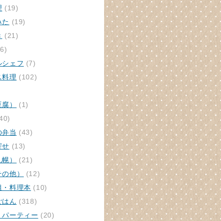
理
(19)
みた
(19)
き
(21)
6)
ルシェフ
(7)
ス料理
(102)
豆腐）
(1)
40)
の弁当
(43)
寄せ
(13)
札幌）
(21)
その他）
(12)
組・料理本
(10)
ごはん
(318)
・パーティー
(20)