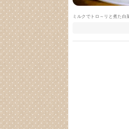
ミルクでトロ～リと煮た白