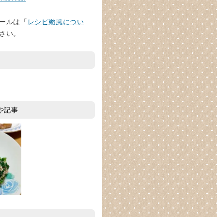
ールは「
レシピ颱風につい
さい。
や記事