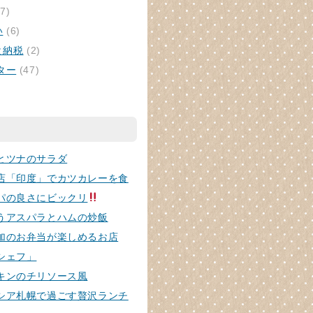
7)
い
(6)
と納税
(2)
ター
(47)
とツナのサラダ
店「印度」でカツカレーを食
パの良さにビックリ
うアスパラとハムの炒飯
加のお弁当が楽しめるお店
シェフ」
キンのチリソース風
シア札幌で過ごす贅沢ランチ