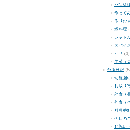
パン料
作って
作りお
鍋料理
(
シャト
スパイ
ピザ
(3)
主菜（
台所日記
(5
幼稚園
お取り
外食（
外食（
料理番
今日の
お祝い