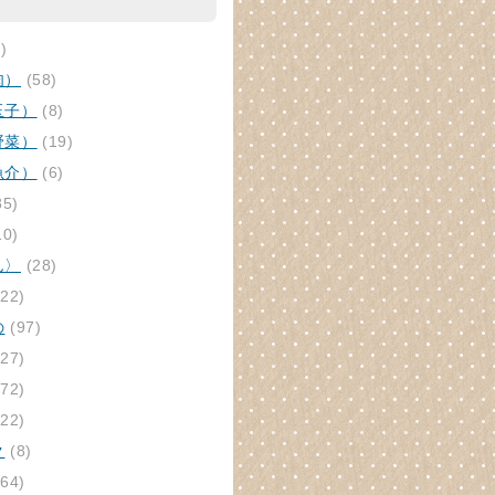
)
肉）
(58)
玉子）
(8)
野菜）
(19)
魚介）
(6)
85)
10)
ん〉
(28)
22)
の
(97)
27)
72)
22)
ク
(8)
64)