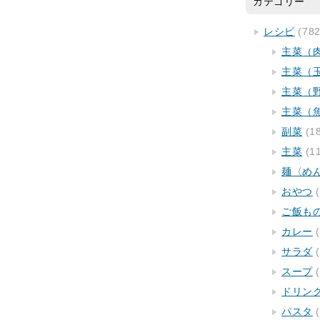
カテゴリー
レシピ
(782
主菜（
主菜（
主菜（
主菜（
副菜
(1
主菜
(1
麺〈め
おやつ
(
ご飯も
カレー
(
サラダ
(
スープ
(
ドリン
パスタ
(