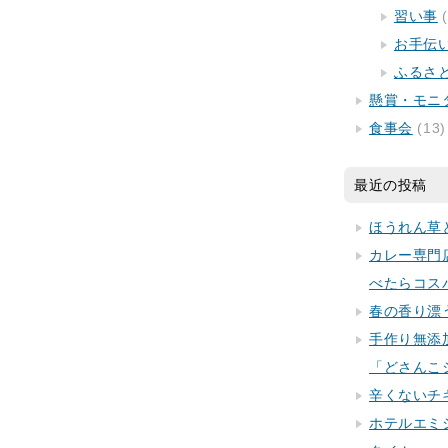
習い事
(
お手伝
ふるさ
懸賞・モニ
食事会
(13)
最近の投稿
ほうれん草
カレー専門
べたらコス
春の香り漂
手作り無添
「どさんこ
辛くないチ
ホテルエミ