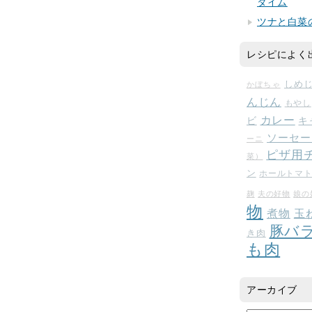
タイム
ツナと白菜
レシピによく
しめ
かぼちゃ
んじん
もやし
カレー
ビ
キ
ソーセー
ーニ
ピザ用
菜）
ン
ホールトマ
麹
夫の好物
娘の
物
玉
煮物
豚バ
き肉
も肉
アーカイブ