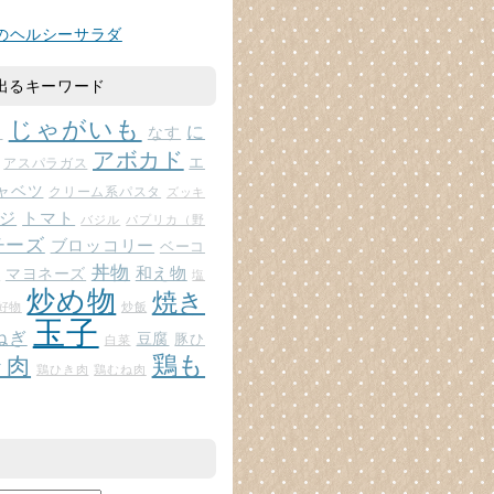
のヘルシーサラダ
出るキーワード
じゃがいも
に
じ
なす
アボカド
エ
アスパラガス
ャベツ
クリーム系パスタ
ズッキ
ジ
トマト
バジル
パプリカ（野
チーズ
ブロッコリー
ベーコ
丼物
和え物
マヨネーズ
ト
塩
炒め物
焼き
好物
炒飯
玉子
ねぎ
豆腐
豚ひ
白菜
鶏も
ラ肉
鶏ひき肉
鶏むね肉