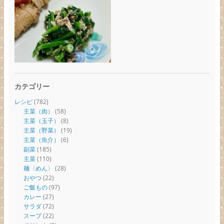
カテゴリー
レシピ
(782)
主菜（肉）
(58)
主菜（玉子）
(8)
主菜（野菜）
(19)
主菜（魚介）
(6)
副菜
(185)
主菜
(110)
麺〈めん〉
(28)
おやつ
(22)
ご飯もの
(97)
カレー
(27)
サラダ
(72)
スープ
(22)