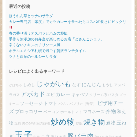
最近の投稿
ほうれん草とツナのサラダ
カレー専門店「印度」でカツカレーを食べたらコスパの良さにビックリ
春の香り漂うアスパラとハムの炒飯
手作り無添加のお弁当が楽しめるお店「どさんこシェフ」
辛くないチキンのチリソース風
ホテルエミシア札幌で過ごす贅沢ランチタイム
ツナと白菜のヘルシーサラダ
レシピによく出るキーワード
じゃがいも
にんじん
しめじ
なす
もやし
アスパ
かぼちゃ
アボカド
カレー
エビ
キャベツ
ラガス
クリーム系パスタ
ズッ
ピザ用チー
ソーセージ
トマト
バジル
パプリカ（野菜）
キーニ
ズ
丼物
ブロッコリー
和え
ベーコン
マヨネーズ
ホールトマト
炒め物
焼き物
玉ね
煮物
物
炒飯
塩麹
夫の好物
娘の好物
玉子
豚バラ肉
ぎ
豆腐
豚ひき肉
白菜
鶏ひき肉
鶏むね肉