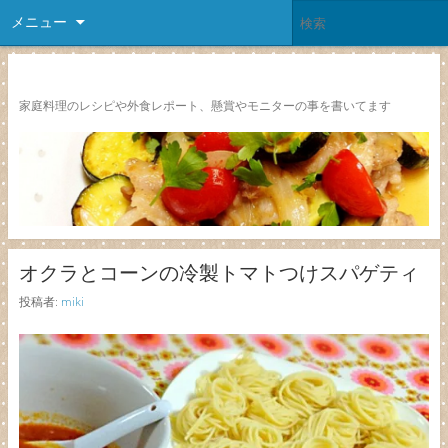
メニュー
レシピ颱風
家庭料理のレシピや外食レポート、懸賞やモニターの事を書いてます
オクラとコーンの冷製トマトつけスパゲティ
投稿者:
miki