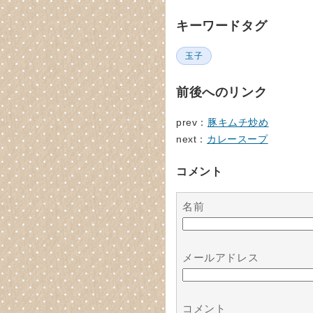
キーワードタグ
玉子
前後へのリンク
prev：
豚キムチ炒め
next：
カレースープ
コメント
名前
メールアドレス
コメント