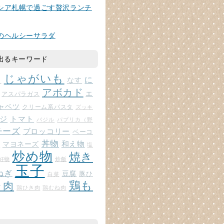
シア札幌で過ごす贅沢ランチ
のヘルシーサラダ
出るキーワード
じゃがいも
に
じ
なす
アボカド
エ
アスパラガス
ャベツ
クリーム系パスタ
ズッキ
ジ
トマト
バジル
パプリカ（野
チーズ
ブロッコリー
ベーコ
丼物
和え物
マヨネーズ
ト
塩
炒め物
焼き
好物
炒飯
玉子
ねぎ
豆腐
豚ひ
白菜
鶏も
ラ肉
鶏ひき肉
鶏むね肉