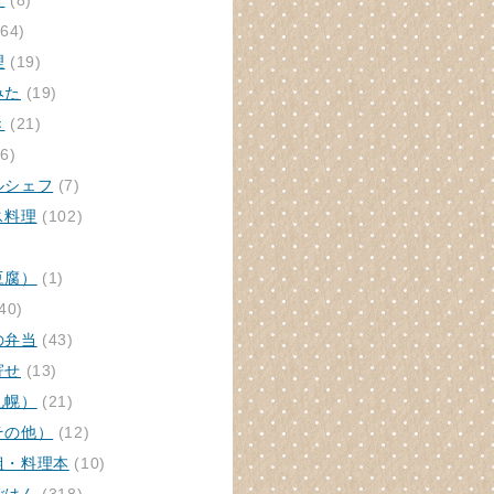
ク
(8)
64)
理
(19)
みた
(19)
き
(21)
6)
ルシェフ
(7)
ス料理
(102)
豆腐）
(1)
40)
の弁当
(43)
寄せ
(13)
札幌）
(21)
その他）
(12)
組・料理本
(10)