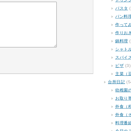
ドリン
パスタ
(
パン料
作って
作りお
鍋料理
(
シャト
スパイ
ピザ
(3)
主菜（
台所日記
(5
幼稚園
お取り
外食（
外食（
料理番