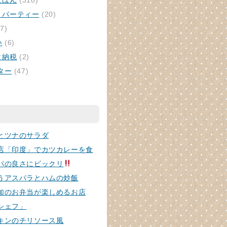
ごはん
(318)
・パーティー
(20)
7)
い
(6)
と納税
(2)
ター
(47)
とツナのサラダ
店「印度」でカツカレーを食
パの良さにビックリ
うアスパラとハムの炒飯
加のお弁当が楽しめるお店
シェフ」
キンのチリソース風