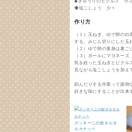
◆きゅうりのピクルス 小
◆塩こしょう 少々
作り方
（１）玉ねぎ、ゆで卵の白
する。みじん切りにした玉
（２）ゆで卵の黄身は裏ご
（３）ボールにマヨネーズ
気を絞った玉ねぎとピクル
見ながら塩こしょうを加え
刻んだりする作業って面倒
好きな味にすることが出来
ズッキーニの鮭タルタ
ルカナッペ