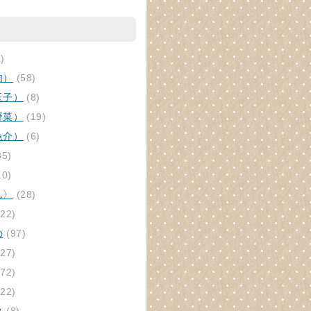
)
肉）
(58)
玉子）
(8)
野菜）
(19)
魚介）
(6)
85)
10)
ん〉
(28)
22)
の
(97)
27)
72)
22)