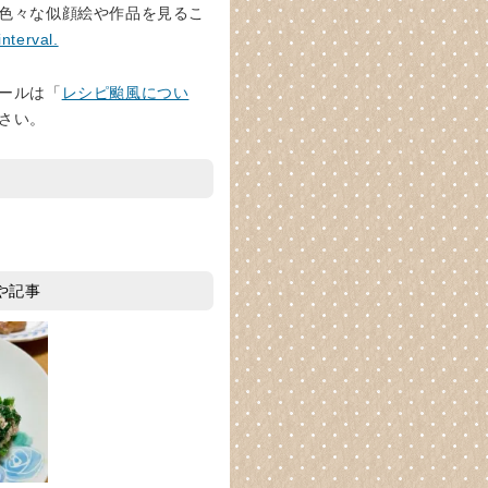
色々な似顔絵や作品を見るこ
interval.
ールは「
レシピ颱風につい
さい。
や記事