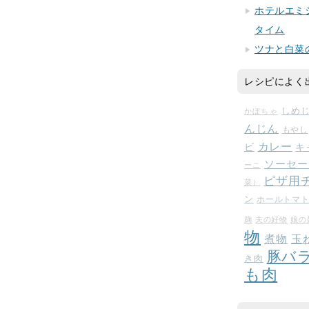
ホテルエミ
タイム
ツナと白菜
レシピによく
しめ
かぼちゃ
んじん
もやし
カレー
ビ
キ
ソーセー
ーニ
ピザ用
菜）
ン
ホールトマ
麹
夫の好物
娘の
物
玉
煮物
豚バ
き肉
も肉