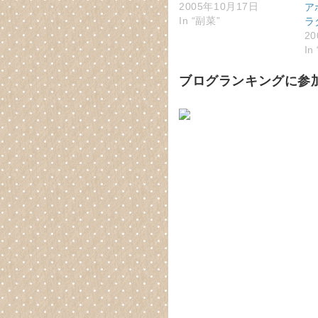
2005年10月17日
ア
In “副菜”
ラ
2
In
ブログランキングに参