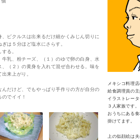
２個
身、ピクルスは出来るだけ細かくみじん切りに
ねぎは５分ほど塩水にさらす。
しする。
、牛乳、粉チーズ、（１）のゆで卵の白身、水
ス、（２）の黄身を入れて混ぜ合わせる。味を
て出来上がり。
メキシコ料理店
なんだけど、でもやっぱり手作りの方が自分の
給食調理員の主
るのでイイ！
イラストレータ
３人家族です。
おうちにある食
掛けてます。
上の似顔絵は夫