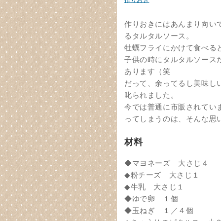
作りおき
作りおきにはあんまり向い
るタルタルソース。
牡蠣フライにかけて食べる
子供の時にタルタルソース
あります（笑
だって、余ってるし美味し
叱られました。
今では普通に市販されてい
ってしまうのは、そんな思
材料
◆マヨネーズ 大さじ４
◆粉チーズ 大さじ１
◆牛乳 大さじ１
◆ゆで卵 １個
◆玉ねぎ １／４個