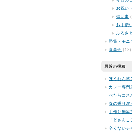
今日の
お祝い
習い事
(
お手伝
ふるさ
懸賞・モニ
食事会
(13)
最近の投稿
ほうれん草
カレー専門
べたらコス
春の香り漂
手作り無添
「どさんこ
辛くないチ