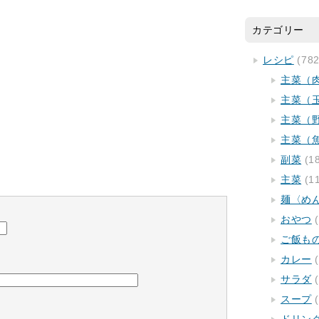
カテゴリー
レシピ
(782
主菜（
主菜（
主菜（
主菜（
副菜
(1
主菜
(1
麺〈め
おやつ
(
ご飯も
カレー
(
サラダ
(
スープ
(