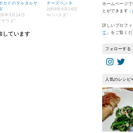
ボカドのタルタルサ
チーズペンネ
ホームページで
ダ
2004年9月24日
とができます：
005年3月14日
In “パスタ”
 “サラダ”
詳しいプロフィ
て
」をご覧くだ
加しています
フォローする
Instagram
Twitter
人気のレシピ