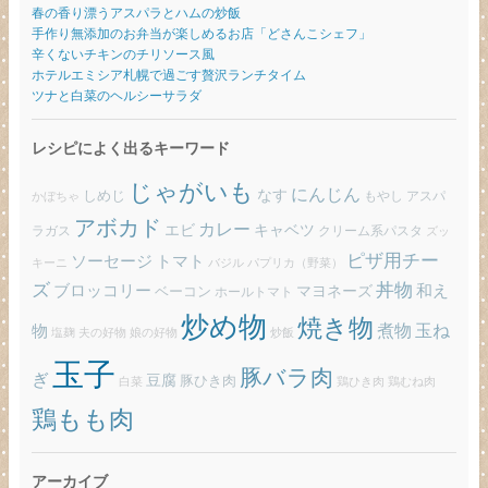
春の香り漂うアスパラとハムの炒飯
手作り無添加のお弁当が楽しめるお店「どさんこシェフ」
辛くないチキンのチリソース風
ホテルエミシア札幌で過ごす贅沢ランチタイム
ツナと白菜のヘルシーサラダ
レシピによく出るキーワード
じゃがいも
にんじん
しめじ
なす
もやし
アスパ
かぼちゃ
アボカド
カレー
エビ
キャベツ
ラガス
クリーム系パスタ
ズッ
ピザ用チー
ソーセージ
トマト
バジル
パプリカ（野菜）
キーニ
ズ
丼物
ブロッコリー
和え
ベーコン
マヨネーズ
ホールトマト
炒め物
焼き物
玉ね
煮物
物
炒飯
塩麹
夫の好物
娘の好物
玉子
豚バラ肉
ぎ
豆腐
豚ひき肉
白菜
鶏ひき肉
鶏むね肉
鶏もも肉
アーカイブ