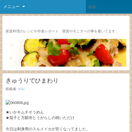
メニュー
レシピ颱風
家庭料理のレシピや外食レポート、懸賞やモニターの事を書いてます
きゅうりでひまわり
投稿者:
miki
★いかキムチそうめん
★茄子と万願寺とうがらしの焼いただけ
今日は刺身用のスルメイカが安くなってました。