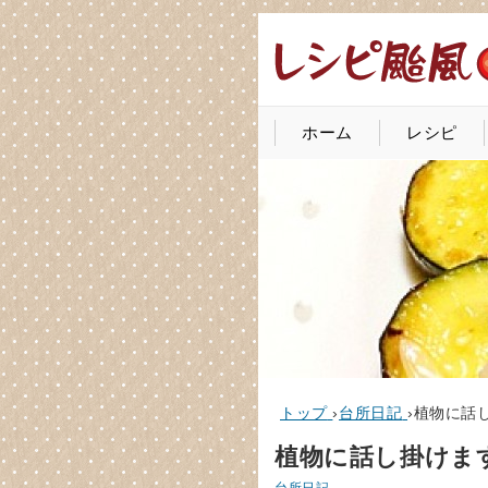
ホーム
レシピ
トップ
›
台所日記
›
植物に話
植物に話し掛けま