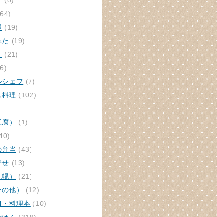
ク
(8)
64)
理
(19)
みた
(19)
き
(21)
6)
ルシェフ
(7)
ス料理
(102)
豆腐）
(1)
40)
の弁当
(43)
寄せ
(13)
札幌）
(21)
その他）
(12)
組・料理本
(10)