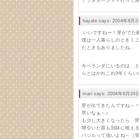
アフタヌーンティ行ってみ
hayate says: 2004年8月2
いいですねー！芽がでた
僕は一人暮らしのときミ
たときもありましたね。
今ベランダにいるのは、
らとはかれこれ9年くらい
mari says: 2004年8月24日
芽が出てきたんですね～
早いなぁ～♪
も少し大きくなったら、
間引いた苗も別鉢に植え
バジルって強いよね～（