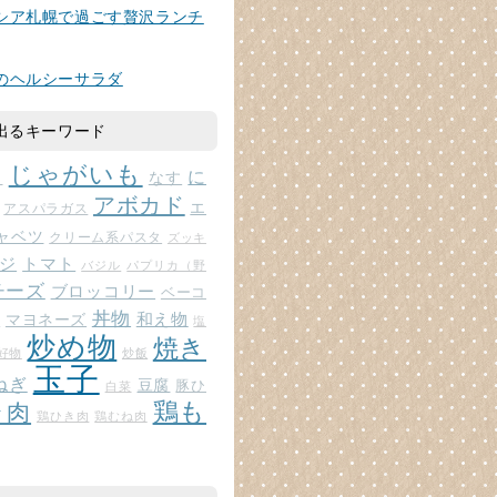
シア札幌で過ごす贅沢ランチ
のヘルシーサラダ
出るキーワード
じゃがいも
に
じ
なす
アボカド
エ
アスパラガス
ャベツ
クリーム系パスタ
ズッキ
ジ
トマト
バジル
パプリカ（野
チーズ
ブロッコリー
ベーコ
丼物
和え物
マヨネーズ
ト
塩
炒め物
焼き
好物
炒飯
玉子
ねぎ
豆腐
豚ひ
白菜
鶏も
ラ肉
鶏ひき肉
鶏むね肉