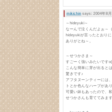
mikichin
says: 2004年8月
～hideyuki～
なーんで泣くんだよぉ～
hideyukiが言ったと
ありがとね～。
～せつかさま～
すごーく強いみたいですo(*^
こんな簡単に芽が出ると
驚きです♪
アフタヌーンティーには
トとか色んなハーブがあ
可愛い鉢もあったので、
せつかさんも育ててみます？o