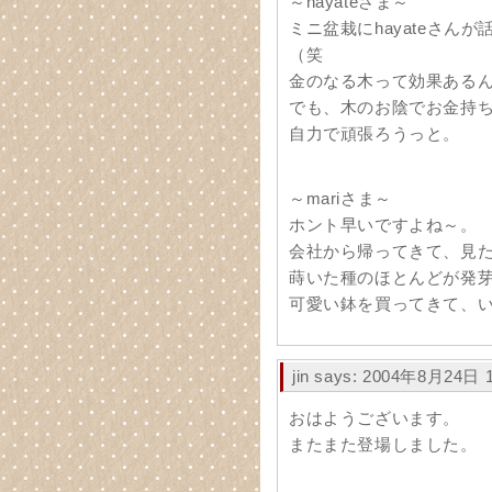
～hayateさま～
ミニ盆栽にhayateさん
（笑
金のなる木って効果ある
でも、木のお陰でお金持
自力で頑張ろうっと。
～mariさま～
ホント早いですよね～。
会社から帰ってきて、見
蒔いた種のほとんどが発
可愛い鉢を買ってきて、い
jin says: 2004年8月24日 
おはようございます。
またまた登場しました。