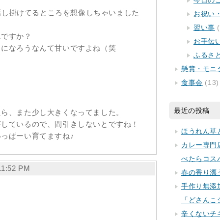
今日の
が話し掛けてるところを想像しちゃいました
お祝い
習い事
(
んですか？
お手伝
ちになろうなんて甘いですよね（笑
ふるさ
懸賞・モニ
食事会
(13)
最近の投稿
たら、また少し大きくなってました。
芽しているので、間引きしないとですね！
ほうれん草
っぱーい育てますね♪
カレー専門
べたらコス
11:52 PM
春の香り漂
手作り無添
「どさんこ
辛くないチ