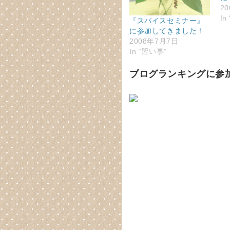
2
In
『スパイスセミナー』
に参加してきました！
2008年7月7日
In “習い事”
ブログランキングに参