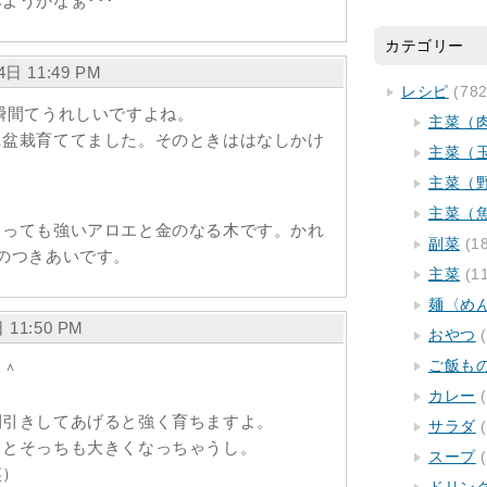
ようかなぁ･･･
カテゴリー
4日 11:49 PM
レシピ
(782
瞬間てうれしいですよね。
主菜（
ニ盆栽育ててました。そのときははなしかけ
主菜（
主菜（
主菜（
とっても強いアロエと金のなる木です。かれ
副菜
(1
のつきあいです。
主菜
(1
麺〈め
 11:50 PM
おやつ
(
ご飯も
＾＾
カレー
(
間引きしてあげると強く育ちますよ。
サラダ
(
るとそっちも大きくなっちゃうし。
スープ
(
笑）