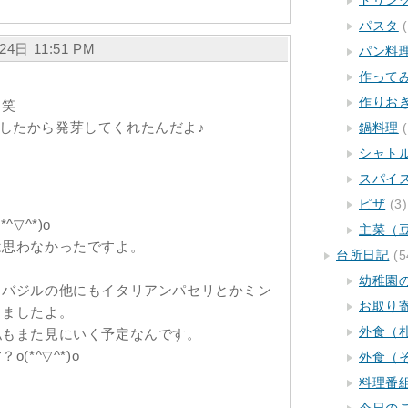
ドリン
パスタ
(
24日 11:51 PM
パン料
作って
作りお
（笑
おりにしたから発芽してくれたんだよ♪
鍋料理
(
シャト
スパイ
ピザ
(3)
▽^*)o
主菜（
は思わなかったですよ。
台所日記
(5
幼稚園
、バジルの他にもイタリアンパセリとかミン
お取り
りましたよ。
外食（
私もまた見にいく予定なんです。
(*^▽^*)o
外食（
料理番