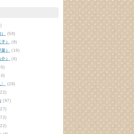
)
肉）
(58)
玉子）
(8)
野菜）
(19)
魚介）
(6)
85)
10)
ん〉
(28)
22)
の
(97)
27)
72)
22)