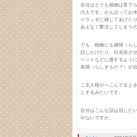
自分はどうも植物は育て
の人です。がんばってお
ベランダに移してあげた
あえなく撃沈してしまうので
でも、植物にも感情（ら
話しかけたり、日光浴さ
ペットなどに接するよう
表情（らしきもの？）が
ご主人様がへこんでると
とするみたいです。
自分はこんな話は信じた
やないですか。