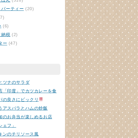
ごはん
(318)
・パーティー
(20)
7)
い
(6)
と納税
(2)
ター
(47)
とツナのサラダ
店「印度」でカツカレーを食
パの良さにビックリ
うアスパラとハムの炒飯
加のお弁当が楽しめるお店
シェフ」
キンのチリソース風