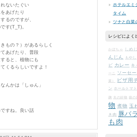
ホテルエミ
られないたぐい
水をあげたり
タイム
りするのですが、
ツナと白菜
す(T_T)。
レシピによく
しきもの？）があるらしく
しめ
かぼちゃ
せてあげたり、普段
んじん
もやし
にすると、植物にも
カレー
ビ
キ
出てくるらしいですよ！
ソーセー
ーニ
ピザ用
菜）
きなんかは「しゅん」
ン
ホールトマ
麹
夫の好物
娘の
物
玉
煮物
いですね。良い話
豚バ
き肉
も肉