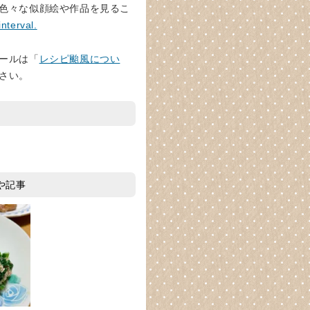
色々な似顔絵や作品を見るこ
interval.
ールは「
レシピ颱風につい
さい。
や記事