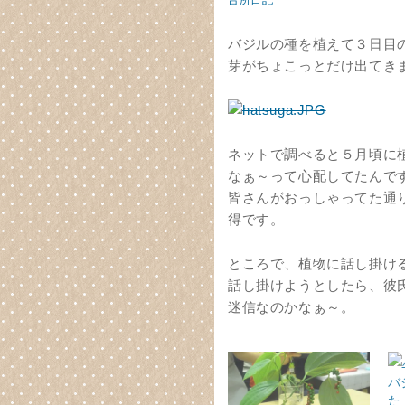
台所日記
バジルの種を植えて３日目
芽がちょこっとだけ出てき
ネットで調べると５月頃に
なぁ～って心配してたんで
皆さんがおっしゃってた通
得です。
ところで、植物に話し掛け
話し掛けようとしたら、彼
迷信なのかなぁ～。
バ
た