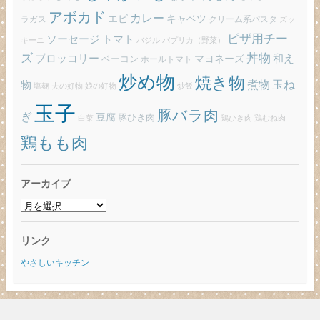
アボカド
カレー
エビ
キャベツ
ラガス
クリーム系パスタ
ズッ
ピザ用チー
ソーセージ
トマト
バジル
パプリカ（野菜）
キーニ
ズ
丼物
ブロッコリー
和え
ベーコン
マヨネーズ
ホールトマト
炒め物
焼き物
玉ね
煮物
物
炒飯
塩麹
夫の好物
娘の好物
玉子
豚バラ肉
ぎ
豆腐
豚ひき肉
白菜
鶏ひき肉
鶏むね肉
鶏もも肉
アーカイブ
ア
ー
カ
リンク
イ
ブ
やさしいキッチン