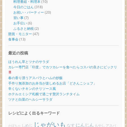
料理番組・料理本
(10)
今日のごはん
(318)
お祝い・パーティー
(20)
習い事
(7)
お手伝い
(6)
ふるさと納税
(2)
懸賞・モニター
(47)
食事会
(13)
最近の投稿
ほうれん草とツナのサラダ
カレー専門店「印度」でカツカレーを食べたらコスパの良さにビックリ
春の香り漂うアスパラとハムの炒飯
手作り無添加のお弁当が楽しめるお店「どさんこシェフ」
辛くないチキンのチリソース風
ホテルエミシア札幌で過ごす贅沢ランチタイム
ツナと白菜のヘルシーサラダ
レシピによく出るキーワード
じゃがいも
にんじん
しめじ
なす
もやし
アスパ
かぼちゃ