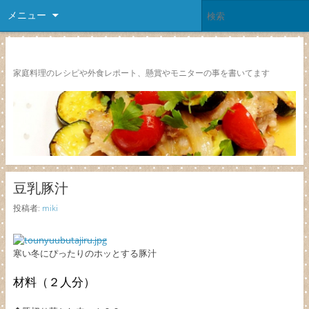
メニュー
レシピ颱風
家庭料理のレシピや外食レポート、懸賞やモニターの事を書いてます
豆乳豚汁
投稿者:
miki
寒い冬にぴったりのホッとする豚汁
材料（２人分）