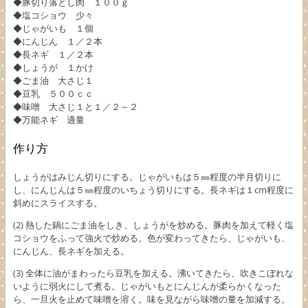
◆豚切り落とし肉 １００ｇ
◆塩コショウ 少々
◆じゃがいも １個
◆にんじん １／２本
◆長ネギ １／２本
◆しょうが １かけ
◆ごま油 大さじ１
◆豆乳 ５００ｃｃ
◆味噌 大さじ１と１／２～２
◆万能ネギ 適量
作り方
しょうがはみじん切りにする。じゃがいもは５㎜程度の半月切りに
し、にんじんは５㎜程度のいちょう切りにする。長ネギは１cm程度に
斜めにスライスする。
(2) 熱した鍋にごま油をしき、しょうがを炒める。豚肉を加えて軽く塩
コショウをふって強火で炒める。色が変わってきたら、じゃがいも、
にんじん、長ネギを加える。
(3) 全体に油がまわったら豆乳を加える。沸いてきたら、吹きこぼれな
いように弱火にして煮る。じゃがいもとにんじんが柔らかくなった
ら、一旦火を止めて味噌を溶く。味を見ながら味噌の量を加減する。