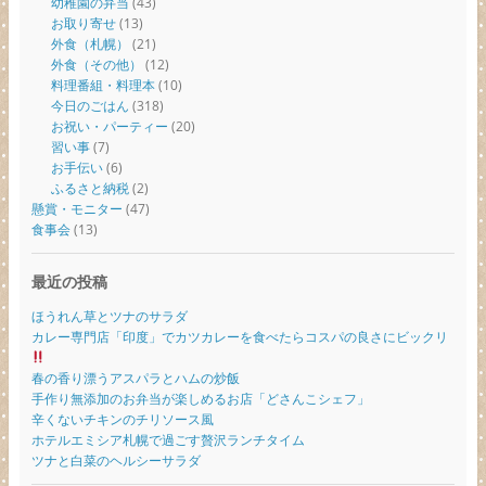
幼稚園の弁当
(43)
お取り寄せ
(13)
外食（札幌）
(21)
外食（その他）
(12)
料理番組・料理本
(10)
今日のごはん
(318)
お祝い・パーティー
(20)
習い事
(7)
お手伝い
(6)
ふるさと納税
(2)
懸賞・モニター
(47)
食事会
(13)
最近の投稿
ほうれん草とツナのサラダ
カレー専門店「印度」でカツカレーを食べたらコスパの良さにビックリ
春の香り漂うアスパラとハムの炒飯
手作り無添加のお弁当が楽しめるお店「どさんこシェフ」
辛くないチキンのチリソース風
ホテルエミシア札幌で過ごす贅沢ランチタイム
ツナと白菜のヘルシーサラダ