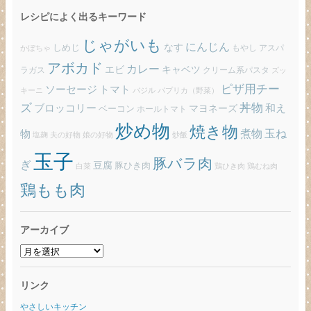
レシピによく出るキーワード
じゃがいも
にんじん
しめじ
なす
もやし
アスパ
かぼちゃ
アボカド
カレー
エビ
キャベツ
ラガス
クリーム系パスタ
ズッ
ピザ用チー
ソーセージ
トマト
バジル
パプリカ（野菜）
キーニ
ズ
丼物
ブロッコリー
和え
ベーコン
マヨネーズ
ホールトマト
炒め物
焼き物
玉ね
煮物
物
炒飯
塩麹
夫の好物
娘の好物
玉子
豚バラ肉
ぎ
豆腐
豚ひき肉
白菜
鶏ひき肉
鶏むね肉
鶏もも肉
アーカイブ
ア
ー
カ
リンク
イ
ブ
やさしいキッチン