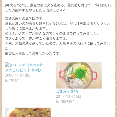
(4) 火をつけて、煮立つ前に火を止める。器に盛り付けて、小口切りに
した万能ネギを散らしたら出来上がり♪
普通の豚汁の豆乳版です。
豆乳が濃いのがあまり好きじゃなければ、だし汁を加えるとサラッと
した感じに出来上がります。
私はミルクスープが好きなので、そのままで作ってみました。
コクがあって、体がすごく温まりますよ。
今回、大根の葉が余っていたので、万能ネギの代わりに使ってみまし
た。
歯ごたえがあって美味しかったです。
きのこのピリ辛冷や奴
2006年1月18日
In “副菜”
ごまみそ豚鍋
2017年3月15日
In “鍋料理”