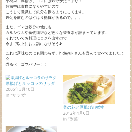
小松菜、厚揚げ、ゴマには鉄分がたっぷり！
妊娠中は貧血になりやすいので
こうして意識して鉄分を摂るようにしてます。
鉄剤を飲むのはやはり抵抗があるので。。。
また、ゴマは鉄分の他にも
カルシウムや食物繊維など色々な栄養素が詰まっています。
それでいてお料理にコクを出すので
今まで以上にお世話になりそう♪
これは薄味なのにも関わらず、hideyukiさんも喜んで食べてましたよ
☆
恐るべしゴマパワー！！
厚揚げとルッコラのサラダ
2005年3月10日
In “サラダ”
菜の花と厚揚げの煮物
2012年4月6日
In “副菜”