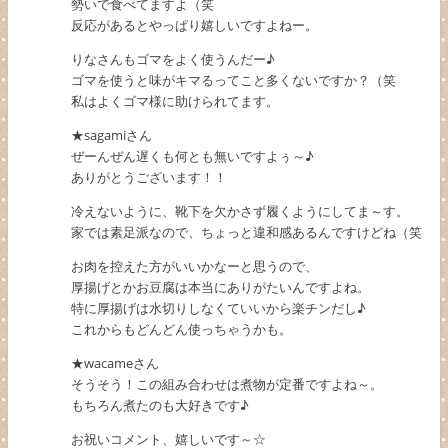
勢いで食べてますよ（笑
反応があるとやっぱり嬉しいですよねー。
りなさんもゴマをよく使うんだー♪
ゴマを使うと味がキマるってこと多くないですか？（笑
私はよくゴマ様に助けられてます。
★sagamiさん
ぜーんぜん遅くも何とも無いですよぅ～♪
ありがとうございます！！
冷えないように、靴下を欠かさず履くようにしてま～す。
家では素足派なので、ちょっと違和感あるんですけどね（笑
お肉を控えた方がいいかなーと思うので、
厚揚げとかお豆腐は本当にありがたいんですよね。
特に厚揚げは水切りしなくていいから楽チンだし♪
これからもどんどん使っちゃうかも。
★wacameさん
そうそう！この組み合わせは煮物が定番ですよね～。
もちろん煮たのも大好きです♪
お祝いコメント、嬉しいです～☆