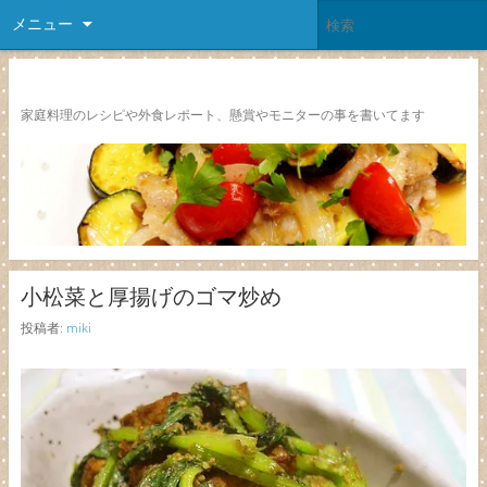
メニュー
レシピ颱風
家庭料理のレシピや外食レポート、懸賞やモニターの事を書いてます
小松菜と厚揚げのゴマ炒め
投稿者:
miki