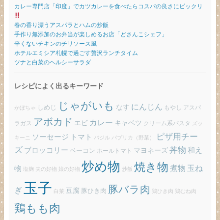
カレー専門店「印度」でカツカレーを食べたらコスパの良さにビックリ
春の香り漂うアスパラとハムの炒飯
手作り無添加のお弁当が楽しめるお店「どさんこシェフ」
辛くないチキンのチリソース風
ホテルエミシア札幌で過ごす贅沢ランチタイム
ツナと白菜のヘルシーサラダ
レシピによく出るキーワード
じゃがいも
にんじん
しめじ
なす
もやし
アスパ
かぼちゃ
アボカド
カレー
エビ
キャベツ
ラガス
クリーム系パスタ
ズッ
ピザ用チー
ソーセージ
トマト
バジル
パプリカ（野菜）
キーニ
ズ
丼物
ブロッコリー
和え
ベーコン
マヨネーズ
ホールトマト
炒め物
焼き物
玉ね
煮物
物
炒飯
塩麹
夫の好物
娘の好物
玉子
豚バラ肉
ぎ
豆腐
豚ひき肉
白菜
鶏ひき肉
鶏むね肉
鶏もも肉