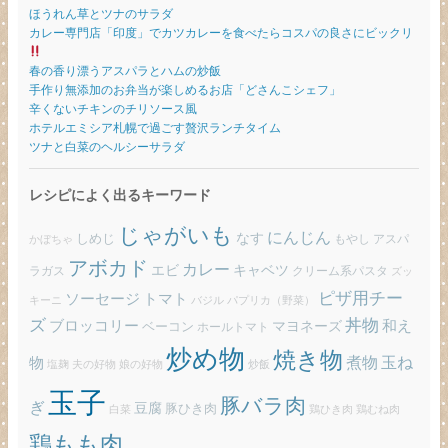
ほうれん草とツナのサラダ
カレー専門店「印度」でカツカレーを食べたらコスパの良さにビックリ
春の香り漂うアスパラとハムの炒飯
手作り無添加のお弁当が楽しめるお店「どさんこシェフ」
辛くないチキンのチリソース風
ホテルエミシア札幌で過ごす贅沢ランチタイム
ツナと白菜のヘルシーサラダ
レシピによく出るキーワード
じゃがいも
にんじん
しめじ
なす
もやし
アスパ
かぼちゃ
アボカド
カレー
エビ
キャベツ
ラガス
クリーム系パスタ
ズッ
ピザ用チー
ソーセージ
トマト
バジル
パプリカ（野菜）
キーニ
ズ
丼物
ブロッコリー
和え
ベーコン
マヨネーズ
ホールトマト
炒め物
焼き物
玉ね
煮物
物
炒飯
塩麹
夫の好物
娘の好物
玉子
豚バラ肉
ぎ
豆腐
豚ひき肉
白菜
鶏ひき肉
鶏むね肉
鶏もも肉