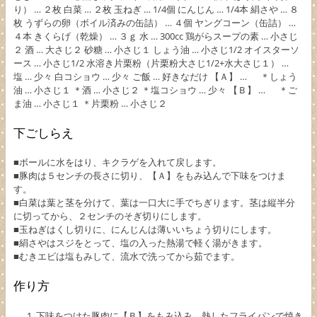
り） … ２枚 白菜 … ２枚 玉ねぎ … 1/4個 にんじん … 1/4本 絹さや … ８
枚 うずらの卵（ボイル済みの缶詰） … ４個 ヤングコーン（缶詰） …
４本 きくらげ（乾燥） … ３ｇ 水 … 300cc 鶏がらスープの素 … 小さじ
２ 酒 … 大さじ２ 砂糖 … 小さじ１ しょう油 … 小さじ1/2 オイスターソ
ース … 小さじ1/2 水溶き片栗粉（片栗粉大さじ1/2+水大さじ１） …
塩 … 少々 白コショウ … 少々 ご飯 … 好きなだけ 【Ａ】 … ＊しょう
油 … 小さじ１ ＊酒 … 小さじ２ ＊塩コショウ … 少々 【Ｂ】 … ＊ご
ま油 … 小さじ１ ＊片栗粉 … 小さじ２
下ごしらえ
■ボールに水をはり、キクラゲを入れて戻します。
■豚肉は５センチの長さに切り、【Ａ】をもみ込んで下味をつけま
す。
■白菜は葉と茎を分けて、葉は一口大に手でちぎります。茎は縦半分
に切ってから、２センチのそぎ切りにします。
■玉ねぎはくし切りに、にんじんは薄いいちょう切りにします。
■絹さやはスジをとって、塩の入った熱湯で軽く湯がきます。
■むきエビは塩もみして、流水で洗ってから茹でます。
作り方
下味をつけた豚肉に【Ｂ】をもみ込み、熱したフライパンで焼き