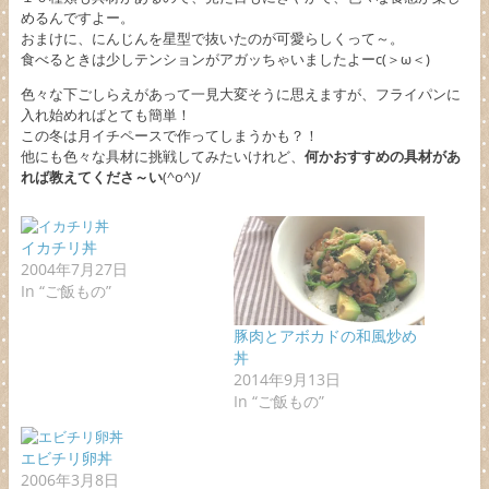
めるんですよー。
おまけに、にんじんを星型で抜いたのが可愛らしくって～。
食べるときは少しテンションがアガッちゃいましたよーc(＞ω＜)ゞ
色々な下ごしらえがあって一見大変そうに思えますが、フライパンに
入れ始めればとても簡単！
この冬は月イチペースで作ってしまうかも？！
他にも色々な具材に挑戦してみたいけれど、
何かおすすめの具材があ
れば教えてくださ～い
(^o^)/
イカチリ丼
2004年7月27日
In “ご飯もの”
豚肉とアボカドの和風炒め
丼
2014年9月13日
In “ご飯もの”
エビチリ卵丼
2006年3月8日