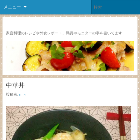
メニュー
レシピ颱風
家庭料理のレシピや外食レポート、懸賞やモニターの事を書いてます
中華丼
投稿者:
miki