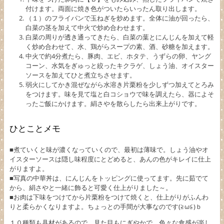
付けます。両面に焼き色がついたらいったん取り出します。
（１）のフライパンで玉ねぎを炒めます。全体に油が回ったら、
白菜の茎を加えて中火で炒め合わせます。
白菜の周りが透き通ってきたら、白菜の葉とにんじんを加えて軽
く炒め合わせて、水、鶏がらスープの素、酒、砂糖を加えます。
中火で約4分煮たら、豚肉、エビ、ホタテ、うずらの卵、ヤング
コーン、水気をぎゅっと絞ったキクラゲ、しょう油、オイスター
ソースを加えてひと煮立ちさせます。
弱火にしてかき混ぜながら水溶き片栗粉を少しずつ加えてとろみ
をつけます。味を見て塩と白コショウで味を調えたら、器によそ
ったご飯にかけます。絹さやを散らしたら出来上がりです。
ひとことメモ
■煮ていくと味が濃くなっていくので、最初は薄味で。しょう油やオ
イスターソースは隠し味程度にとどめると、あんの色がキレイに仕上
がりますよ。
■写真の中華丼は、にんじんをトッピングに使ってます。先に茹でて
から、絹さやと一緒に飾ると可愛く仕上がりました～。
■お肉は下味をつけてから片栗粉をつけて焼くと、仕上がりがふんわ
りと柔らかくなりますよ。ちょっとの手間が大事なのです(≧ω≦)ｂ
１０種類も具材があるので、見た目もにぎやかで、色々な食感が楽し