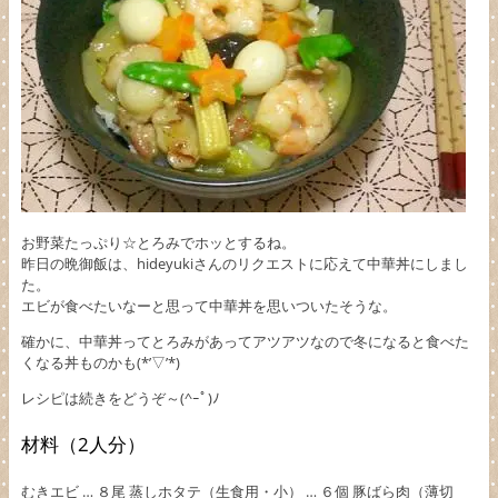
お野菜たっぷり☆とろみでホッとするね。
昨日の晩御飯は、hideyukiさんのリクエストに応えて中華丼にしまし
た。
エビが食べたいなーと思って中華丼を思いついたそうな。
確かに、中華丼ってとろみがあってアツアツなので冬になると食べた
くなる丼ものかも(*’▽’*)
レシピは続きをどうぞ～(^ｰﾟ)ﾉ
材料（2人分）
むきエビ … ８尾 蒸しホタテ（生食用・小） … ６個 豚ばら肉（薄切