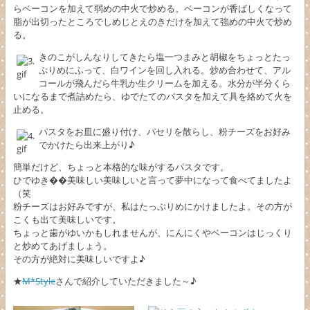
らベーコンを加えて弱めの中火で炒める。ベーコンが香ばしくなって
脂が出切ったところでしめじとえのきだけを加えて強めの中火で炒め
る。
きのこがしんなりしてきたら塩一つまみと胡椒をちょっとたっ
ぷりめにふって、白ワインを回し入れる。炒め合わせて、アル
コールが飛んだら牛乳か生クリームを加える。水分が半分くら
いになるまで煮詰めたら、ゆでたてのパスタを加えて具を絡めて火を
止める。
パスタをお皿に盛り付け、パセリを散らし、粉チーズをお好み
でかけたら出来上がり♪
簡単だけど、ちょっと本格的な味がするパスタです。
ひでゆき��美味しい美味しいと言って夢中になって食べてましたよ
（笑
粉チーズはお好みですが、私はたっぷりめにかけましたよ。その方が
こくも出て美味しいです。
ちょっと歯がゆいかもしれませんが、にんにくやベーコンはじっくり
と炒めてあげましょう。
その方が絶対に美味しいですよ♪
★
M*Style
さんで紹介していただきました～♪