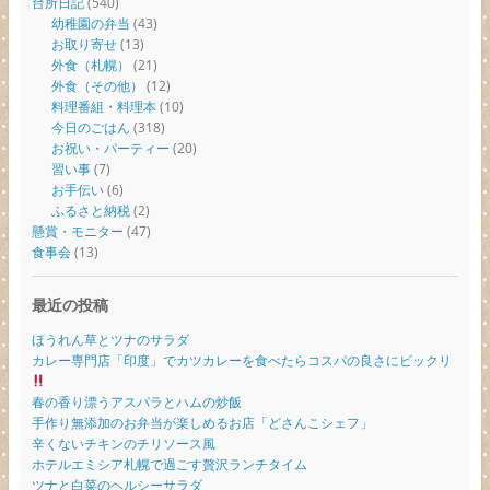
台所日記
(540)
幼稚園の弁当
(43)
お取り寄せ
(13)
外食（札幌）
(21)
外食（その他）
(12)
料理番組・料理本
(10)
今日のごはん
(318)
お祝い・パーティー
(20)
習い事
(7)
お手伝い
(6)
ふるさと納税
(2)
懸賞・モニター
(47)
食事会
(13)
最近の投稿
ほうれん草とツナのサラダ
カレー専門店「印度」でカツカレーを食べたらコスパの良さにビックリ
春の香り漂うアスパラとハムの炒飯
手作り無添加のお弁当が楽しめるお店「どさんこシェフ」
辛くないチキンのチリソース風
ホテルエミシア札幌で過ごす贅沢ランチタイム
ツナと白菜のヘルシーサラダ