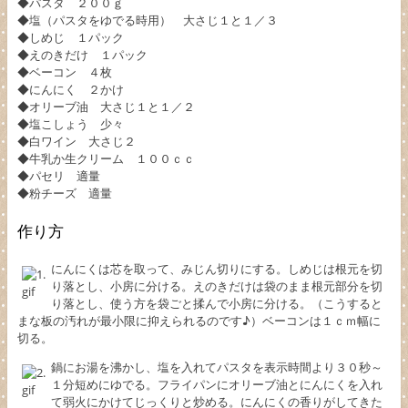
◆パスタ ２００ｇ
◆塩（パスタをゆでる時用） 大さじ１と１／３
◆しめじ １パック
◆えのきだけ １パック
◆ベーコン ４枚
◆にんにく ２かけ
◆オリーブ油 大さじ１と１／２
◆塩こしょう 少々
◆白ワイン 大さじ２
◆牛乳か生クリーム １００ｃｃ
◆パセリ 適量
◆粉チーズ 適量
作り方
にんにくは芯を取って、みじん切りにする。しめじは根元を切
り落とし、小房に分ける。えのきだけは袋のまま根元部分を切
り落とし、使う方を袋ごと揉んで小房に分ける。（こうすると
まな板の汚れが最小限に抑えられるのです♪）ベーコンは１ｃｍ幅に
切る。
鍋にお湯を沸かし、塩を入れてパスタを表示時間より３０秒～
１分短めにゆでる。フライパンにオリーブ油とにんにくを入れ
て弱火にかけてじっくりと炒める。にんにくの香りがしてきた