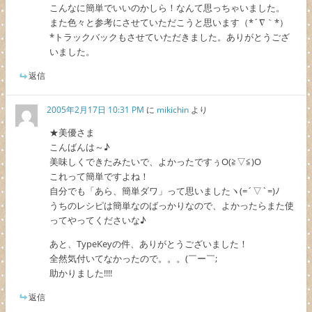
こんなに簡単でいいのかしら！なんて思っちゃいました。
また色々と参考にさせていただこうと思います（*´∇｀*）
*トラックバックもさせていただきました。ありがとうござ
いました。
返信
2005年2月17日 10:31 PM
に
mikichin
より
★美優さま
こんばんは～♪
美味しくできたみたいで、よかったですぅO(≧▽≦)O
これって簡単ですよね！
自分でも「あら、簡単ダワ」って思いましたヽ(=´▽`=)ﾉ
うちのレシピは簡単なのばっかりなので、よかったらまた使
ってやってくださいな♪
あと、TypeKeyの件、ありがとうございました！
全然気付いてなかったので。。。(￣ー￣;
助かりました!!!!
返信