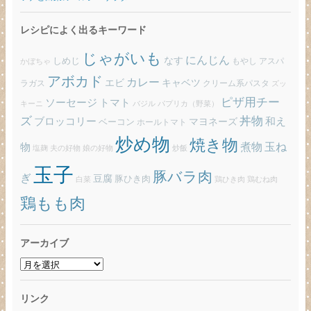
レシピによく出るキーワード
じゃがいも
にんじん
しめじ
なす
もやし
アスパ
かぼちゃ
アボカド
カレー
エビ
キャベツ
ラガス
クリーム系パスタ
ズッ
ピザ用チー
ソーセージ
トマト
バジル
パプリカ（野菜）
キーニ
ズ
丼物
ブロッコリー
和え
ベーコン
マヨネーズ
ホールトマト
炒め物
焼き物
玉ね
煮物
物
炒飯
塩麹
夫の好物
娘の好物
玉子
豚バラ肉
ぎ
豆腐
豚ひき肉
白菜
鶏ひき肉
鶏むね肉
鶏もも肉
アーカイブ
ア
ー
カ
リンク
イ