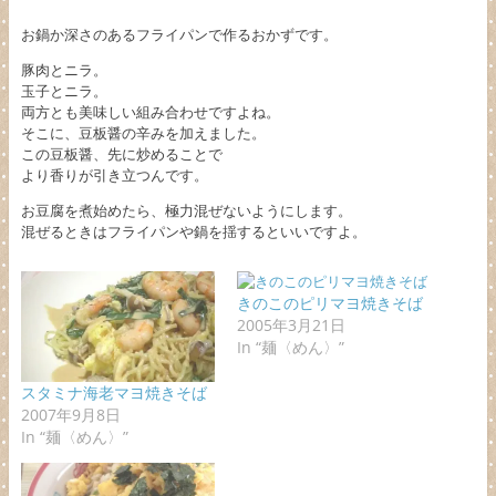
お鍋か深さのあるフライパンで作るおかずです。
豚肉とニラ。
玉子とニラ。
両方とも美味しい組み合わせですよね。
そこに、豆板醤の辛みを加えました。
この豆板醤、先に炒めることで
より香りが引き立つんです。
お豆腐を煮始めたら、極力混ぜないようにします。
混ぜるときはフライパンや鍋を揺するといいですよ。
きのこのピリマヨ焼きそば
2005年3月21日
In “麺〈めん〉”
スタミナ海老マヨ焼きそば
2007年9月8日
In “麺〈めん〉”