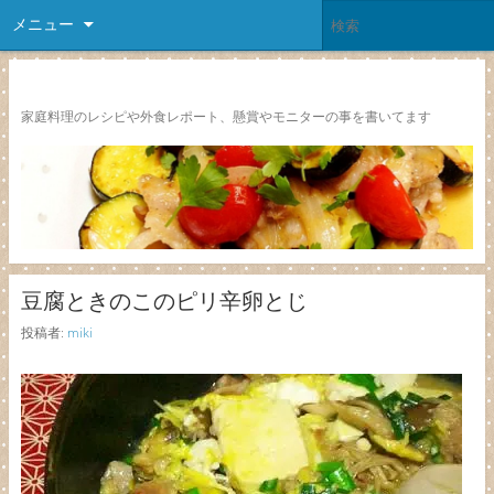
メニュー
レシピ颱風
家庭料理のレシピや外食レポート、懸賞やモニターの事を書いてます
豆腐ときのこのピリ辛卵とじ
投稿者:
miki