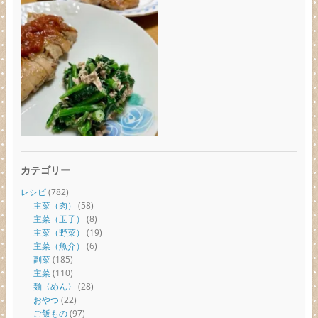
カテゴリー
レシピ
(782)
主菜（肉）
(58)
主菜（玉子）
(8)
主菜（野菜）
(19)
主菜（魚介）
(6)
副菜
(185)
主菜
(110)
麺〈めん〉
(28)
おやつ
(22)
ご飯もの
(97)