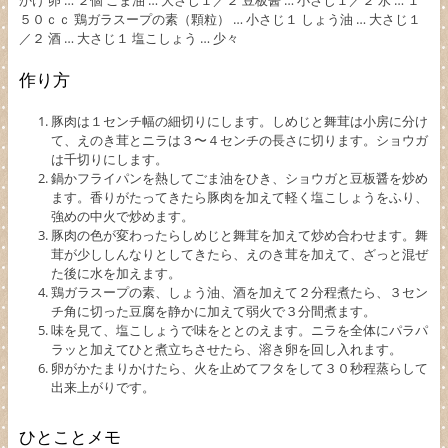
５０ｃｃ 鶏ガラスープの素（顆粒） … 小さじ１ しょう油 … 大さじ１
／２ 酒 … 大さじ１ 塩こしょう … 少々
作り方
豚肉は１センチ幅の細切りにします。しめじと舞茸は小房に分け
て、えのき茸とニラは３〜４センチの長さに切ります。ショウガ
は千切りにします。
鍋かフライパンを熱してごま油をひき、ショウガと豆板醤を炒め
ます。香りがたってきたら豚肉を加えて軽く塩こしょうをふり、
強めの中火で炒めます。
豚肉の色が変わったらしめじと舞茸を加えて炒め合わせます。舞
茸が少ししんなりとしてきたら、えのき茸を加えて、ざっと混ぜ
た後に水を加えます。
鶏ガラスープの素、しょう油、酒を加えて２分程煮たら、３セン
チ角に切った豆腐を静かに加えて弱火で３分間煮ます。
味を見て、塩こしょうで味をととのえます。ニラを全体にパラパ
ラッと加えてひと煮立ちさせたら、溶き卵を回し入れます。
卵がかたまりかけたら、火を止めてフタをして３０秒程蒸らして
出来上がりです。
ひとことメモ