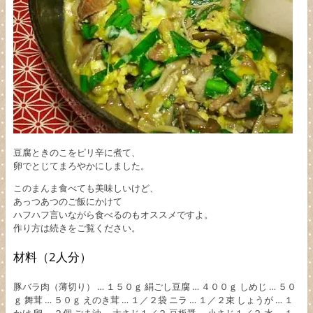
豆腐ときのこをピリ辛に煮て、
卵でとじてまろやかにしました。
このまんま食べても美味しいけど、
あっつあつのご飯にかけて
ハフハフ言いながら食べるのもオススメですよ。
作り方は続きをご覧ください。
材料（2人分）
豚バラ肉（薄切り） … １５０ｇ 絹ごし豆腐 … ４００ｇ しめじ … ５０
ｇ 舞茸 … ５０ｇ えのき茸 … １／２袋 ニラ … １／２束 しょうが … １
かけ 卵 … ２個 ごま油 … 大さじ１／２ 豆板醤 … 小さじ１／２ 水 … １