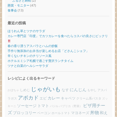
ふるさと納税
(2)
懸賞・モニター
(47)
食事会
(13)
最近の投稿
ほうれん草とツナのサラダ
カレー専門店「印度」でカツカレーを食べたらコスパの良さにビックリ
春の香り漂うアスパラとハムの炒飯
手作り無添加のお弁当が楽しめるお店「どさんこシェフ」
辛くないチキンのチリソース風
ホテルエミシア札幌で過ごす贅沢ランチタイム
ツナと白菜のヘルシーサラダ
レシピによく出るキーワード
じゃがいも
にんじん
しめじ
なす
もやし
アスパ
かぼちゃ
アボカド
カレー
エビ
キャベツ
ラガス
クリーム系パスタ
ズッ
ピザ用チー
ソーセージ
トマト
バジル
パプリカ（野菜）
キーニ
ズ
丼物
ブロッコリー
和え
ベーコン
マヨネーズ
ホールトマト