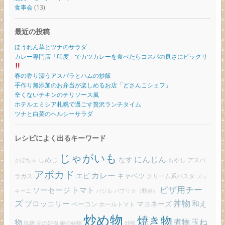
食事会
(13)
最近の投稿
ほうれん草とツナのサラダ
カレー専門店「印度」でカツカレーを食べたらコスパの良さにビックリ
春の香り漂うアスパラとハムの炒飯
手作り無添加のお弁当が楽しめるお店「どさんこシェフ」
辛くないチキンのチリソース風
ホテルエミシア札幌で過ごす贅沢ランチタイム
ツナと白菜のヘルシーサラダ
レシピによく出るキーワード
じゃがいも
にんじん
しめじ
なす
もやし
アスパ
かぼちゃ
アボカド
カレー
エビ
キャベツ
ラガス
クリーム系パスタ
ズッ
ピザ用チー
ソーセージ
トマト
バジル
パプリカ（野菜）
キーニ
ズ
丼物
ブロッコリー
和え
ベーコン
マヨネーズ
ホールトマト
炒め物
焼き物
玉ね
煮物
物
炒飯
塩麹
夫の好物
娘の好物