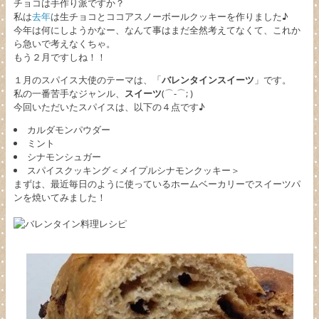
チョコは手作り派ですか？
私は
去年
は生チョコとココアスノーボールクッキーを作りました♪
今年は何にしようかなー、なんて事はまだ全然考えてなくて、これか
ら急いで考えなくちゃ。
もう２月ですしね！！
１月のスパイス大使のテーマは、「
バレンタインスイーツ
」です。
私の一番苦手なジャンル、
スイーツ
(⌒-⌒; )
今回いただいたスパイスは、以下の４点です♪
カルダモンパウダー
ミント
シナモンシュガー
スパイスクッキング＜メイプルシナモンクッキー＞
まずは、最近毎日のように使っているホームベーカリーでスイーツパ
ンを焼いてみました！