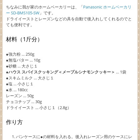
ちなみに我が家のホームベーカリーは、「
Panasonic ホームベーカリ
ー SD-BMS105-SW
」です。
ドライイーストとレーズンなどの具を自動で後入れしてくれるのでと
ても便利です。
材料（1斤分）
●強力粉 … 250g
●無塩バター … 10g
●砂糖 … 大さじ１
●
ハウス スパイスクッキング＜メープルシナモンクッキー＞
… 1袋
●スキムミルク … 大さじ１
●塩 … 小さじ１
●水 … 180cc
レーズン … 50g
チョコチップ … 30g
ドライイースト … 小さじ１（2.8g）
作り方
パンケースに●の材料を入れる。後入れレーズン用のケースにレ