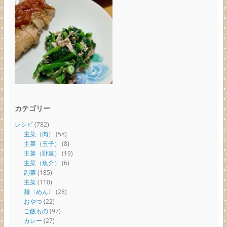
カテゴリー
レシピ
(782)
主菜（肉）
(58)
主菜（玉子）
(8)
主菜（野菜）
(19)
主菜（魚介）
(6)
副菜
(185)
主菜
(110)
麺〈めん〉
(28)
おやつ
(22)
ご飯もの
(97)
カレー
(27)