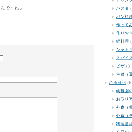
ドリン
たんですねぇ
パスタ
(
パン料
作って
作りお
鍋料理
(
シャト
スパイ
ピザ
(3)
主菜（
台所日記
(5
幼稚園
お取り
外食（
外食（
料理番