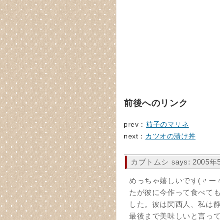
前後へのリンク
prev：
茄子のマリネ
next：
カツオの漬け丼
カブトムシ says: 2005年5
めっちゃ嬉しいです(〃ー
たが彼に今作って食べて
した。彼は関西人、私は
最後まで美味しいと言っ