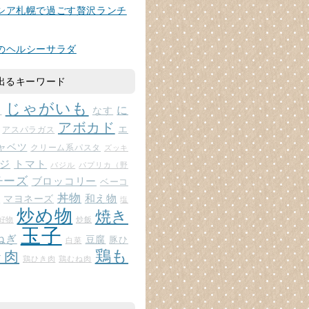
シア札幌で過ごす贅沢ランチ
のヘルシーサラダ
出るキーワード
じゃがいも
に
じ
なす
アボカド
エ
アスパラガス
ャベツ
クリーム系パスタ
ズッキ
ジ
トマト
バジル
パプリカ（野
チーズ
ブロッコリー
ベーコ
丼物
和え物
マヨネーズ
ト
塩
炒め物
焼き
好物
炒飯
玉子
ねぎ
豆腐
豚ひ
白菜
鶏も
ラ肉
鶏ひき肉
鶏むね肉