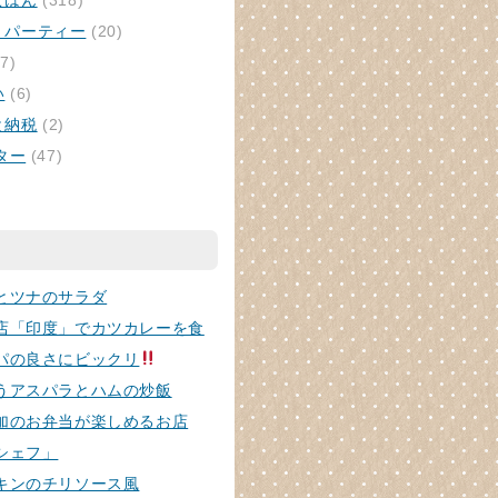
ごはん
(318)
・パーティー
(20)
7)
い
(6)
と納税
(2)
ター
(47)
とツナのサラダ
店「印度」でカツカレーを食
パの良さにビックリ
うアスパラとハムの炒飯
加のお弁当が楽しめるお店
シェフ」
キンのチリソース風