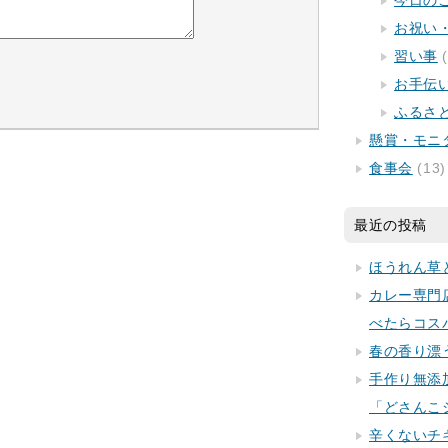
今日の
お祝い
習い事
(
お手伝
ふるさ
懸賞・モニ
食事会
(13)
最近の投稿
ほうれん草
カレー専門
べたらコス
春の香り漂
手作り無添
「どさんこ
辛くないチ