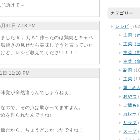
 “`助けて～
カテゴリー
月31日 7:13 PM
レシピ
(782
主菜（
た!!(；´Д`A “`作ったのは鶏肉とキャベ
主菜（
。塩焼きの見せたら美味しそうと言っていた
。けど、レシピ教えてください！！！
主菜（
主菜（
副菜
(1
1日 11:18 PM
主菜
(1
麺〈め
り味覚が全然違うんでしょうねぇ。
おやつ
(
ご飯も
身なので、その点は助かってますよん。
カレー
(
めを作られたんですね♪
サラダ
(
季節だから、ちょうどよかったですね！
スープ
(