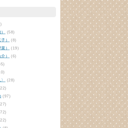
)
肉）
(58)
玉子）
(8)
野菜）
(19)
魚介）
(6)
85)
10)
ん〉
(28)
22)
の
(97)
27)
72)
22)