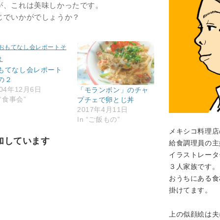
が、これは美味しかったです。
じでいかがでしょうか？
もてなし会レポート
の２
004年12月6日
「モランボン」のチャ
 “食事会”
プチェで卵とじ丼
2017年4月11日
In “ご飯もの”
メキシコ料理店
加しています
給食調理員の主
イラストレータ
３人家族です。
おうちにある食
掛けてます。
上の似顔絵は夫