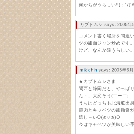
何かちがうらしい!!(；´Д`A
カブトムシ says: 2005年5
コメント書く場所を間違いまし
ツの甜面ジャン炒めです
けど、なんか違うらしい
mikichin
says: 2005年6月
★カブトムシさま
関西と静岡だと、やっぱ
ん～、大変そう(￣ー￣;
うちはどっちも北海道出
鶏肉とキャベツの甜麺醤炒
嬉し～いO(≧▽≦)O
今はキャベツが美味しい