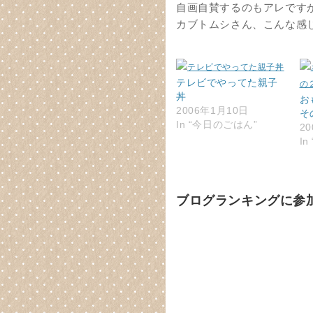
自画自賛するのもアレです
カブトムシさん、こんな感
テレビでやってた親子
丼
お
2006年1月10日
そ
In “今日のごはん”
2
In
ブログランキングに参