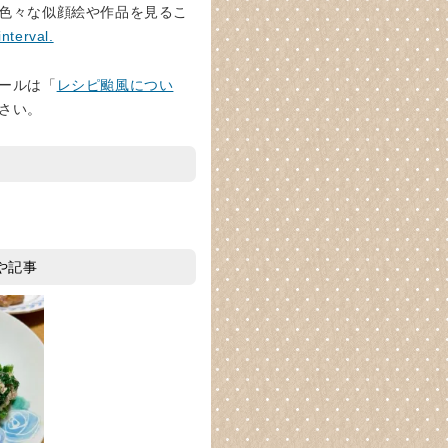
色々な似顔絵や作品を見るこ
interval.
ールは「
レシピ颱風につい
さい。
や記事