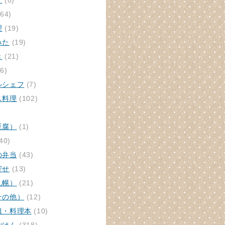
ク
(8)
64)
理
(19)
みた
(19)
き
(21)
6)
ルシェフ
(7)
ス料理
(102)
豆腐）
(1)
40)
の弁当
(43)
寄せ
(13)
札幌）
(21)
その他）
(12)
組・料理本
(10)