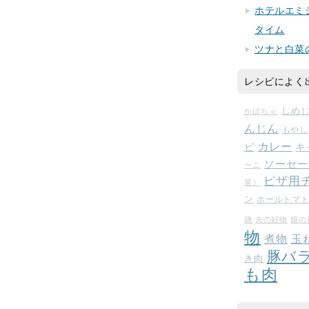
ホテルエミ
タイム
ツナと白菜
レシピによく
しめ
かぼちゃ
んじん
もやし
カレー
ビ
キ
ソーセー
ーニ
ピザ用
菜）
ン
ホールトマ
麹
夫の好物
娘の
物
玉
煮物
豚バ
き肉
も肉