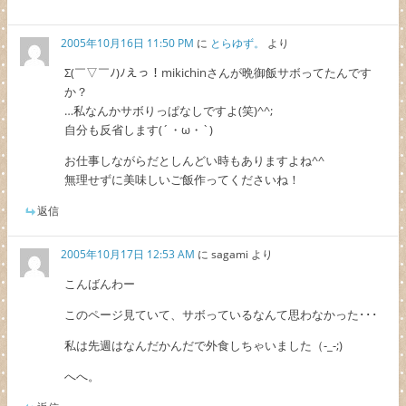
2005年10月16日 11:50 PM
に
とらゆず。
より
Σ(￣▽￣ﾉ)ﾉえっ！mikichinさんが晩御飯サボってたんです
か？
…私なんかサボりっぱなしですよ(笑)^^;
自分も反省します(´・ω・`)
お仕事しながらだとしんどい時もありますよね^^
無理せずに美味しいご飯作ってくださいね！
返信
2005年10月17日 12:53 AM
に
sagami
より
こんばんわー
このページ見ていて、サボっているなんて思わなかった･･･
私は先週はなんだかんだで外食しちゃいました（-_-;)
へへ。