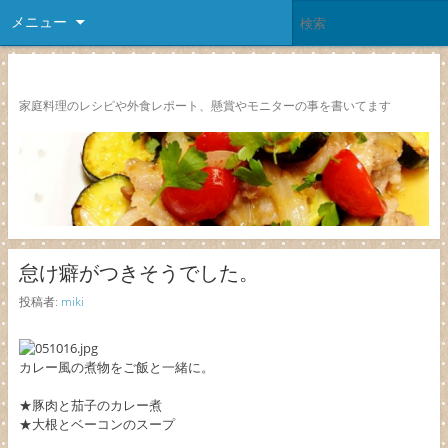
メニュー
レシピ颱風
家庭料理のレシピや外食レポート、懸賞やモニターの事を書いてます
怠け癖がつきそうでした。
投稿者:
miki
カレー風の煮物をご飯と一緒に。
★豚肉と茄子のカレー煮
★大根とベーコンのスープ