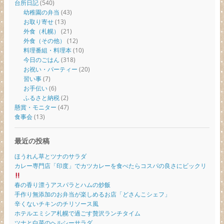
台所日記
(540)
幼稚園の弁当
(43)
お取り寄せ
(13)
外食（札幌）
(21)
外食（その他）
(12)
料理番組・料理本
(10)
今日のごはん
(318)
お祝い・パーティー
(20)
習い事
(7)
お手伝い
(6)
ふるさと納税
(2)
懸賞・モニター
(47)
食事会
(13)
最近の投稿
ほうれん草とツナのサラダ
カレー専門店「印度」でカツカレーを食べたらコスパの良さにビックリ
春の香り漂うアスパラとハムの炒飯
手作り無添加のお弁当が楽しめるお店「どさんこシェフ」
辛くないチキンのチリソース風
ホテルエミシア札幌で過ごす贅沢ランチタイム
ツナと白菜のヘルシーサラダ