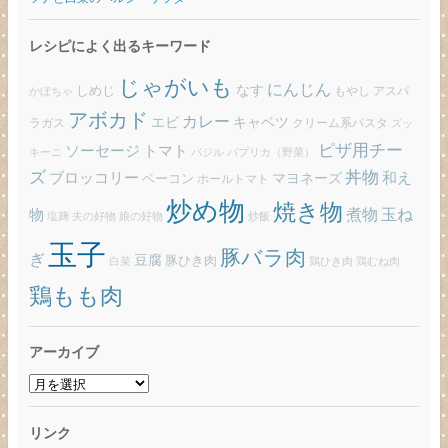
レシピによく出るキーワード
じゃがいも
にんじん
しめじ
なす
もやし
アスパ
かぼちゃ
アボカド
カレー
エビ
キャベツ
ラガス
クリーム系パスタ
ズッ
ピザ用チー
ソーセージ
トマト
バジル
パプリカ（野菜）
キーニ
ズ
丼物
ブロッコリー
和え
ベーコン
マヨネーズ
ホールトマト
炒め物
焼き物
玉ね
煮物
物
炒飯
塩麹
夫の好物
娘の好物
玉子
豚バラ肉
ぎ
豆腐
豚ひき肉
白菜
鶏ひき肉
鶏むね肉
鶏もも肉
アーカイブ
ア
ー
カ
リンク
イ