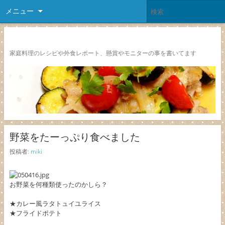
メニュー
レシピ颱風
家庭料理のレシピや外食レポート、懸賞やモニターの事を書いてます
野菜をたーっぷり食べました
投稿者:
miki
お野菜を何種類使ったのかしら？
★カレー風ラタトュイユライス
★フライドポテト