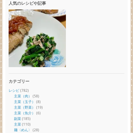
人気のレシピや記事
カテゴリー
レシピ
(782)
主菜（肉）
(58)
主菜（玉子）
(8)
主菜（野菜）
(19)
主菜（魚介）
(6)
副菜
(185)
主菜
(110)
麺〈めん〉
(28)