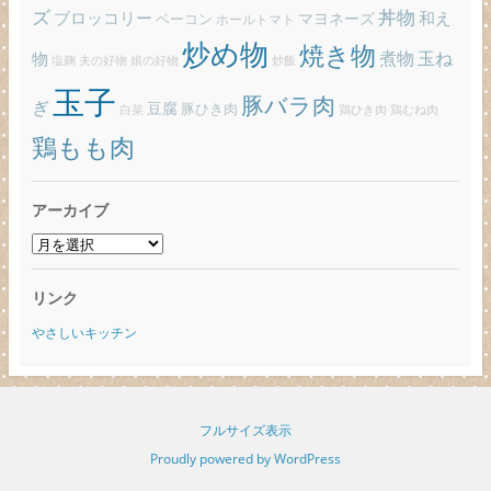
ズ
丼物
ブロッコリー
和え
ベーコン
マヨネーズ
ホールトマト
炒め物
焼き物
玉ね
煮物
物
炒飯
塩麹
夫の好物
娘の好物
玉子
豚バラ肉
ぎ
豆腐
豚ひき肉
白菜
鶏ひき肉
鶏むね肉
鶏もも肉
アーカイブ
ア
ー
カ
リンク
イ
ブ
やさしいキッチン
フルサイズ表示
Proudly powered by WordPress