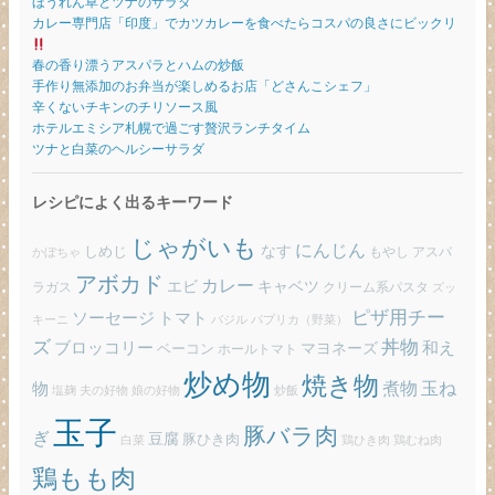
ほうれん草とツナのサラダ
カレー専門店「印度」でカツカレーを食べたらコスパの良さにビックリ
春の香り漂うアスパラとハムの炒飯
手作り無添加のお弁当が楽しめるお店「どさんこシェフ」
辛くないチキンのチリソース風
ホテルエミシア札幌で過ごす贅沢ランチタイム
ツナと白菜のヘルシーサラダ
レシピによく出るキーワード
じゃがいも
にんじん
しめじ
なす
もやし
アスパ
かぼちゃ
アボカド
カレー
エビ
キャベツ
ラガス
クリーム系パスタ
ズッ
ピザ用チー
ソーセージ
トマト
バジル
パプリカ（野菜）
キーニ
ズ
丼物
ブロッコリー
和え
ベーコン
マヨネーズ
ホールトマト
炒め物
焼き物
玉ね
煮物
物
炒飯
塩麹
夫の好物
娘の好物
玉子
豚バラ肉
ぎ
豆腐
豚ひき肉
白菜
鶏ひき肉
鶏むね肉
鶏もも肉