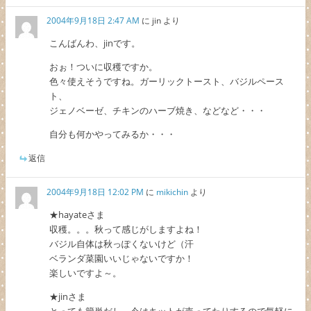
2004年9月18日 2:47 AM
に
jin
より
こんばんわ、jinです。
おぉ！ついに収穫ですか。
色々使えそうですね。ガーリックトースト、バジルペース
ト、
ジェノベーゼ、チキンのハーブ焼き、などなど・・・
自分も何かやってみるか・・・
返信
2004年9月18日 12:02 PM
に
mikichin
より
★hayateさま
収穫。。。秋って感じがしますよね！
バジル自体は秋っぽくないけど（汗
ベランダ菜園いいじゃないですか！
楽しいですよ～。
★jinさま
とっても簡単だし、今はキットが売ってたりするので気軽に