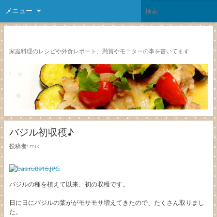
メニュー
レシピ颱風
家庭料理のレシピや外食レポート、懸賞やモニターの事を書いてます
バジル初収穫♪
投稿者:
miki
バジルの種を植えて以来、初の収穫です。
日に日にバジルの葉ががモサモサ増えてきたので、たくさん取りまし
た。