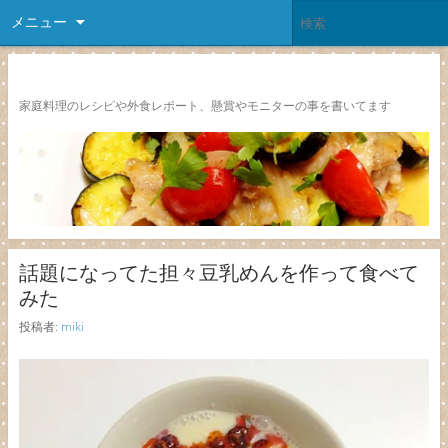
メニュー
レシピ颱風
家庭料理のレシピや外食レポート、懸賞やモニターの事を書いてます
話題になってた担々豆乳めんを作って食べて
みた
投稿者:
miki