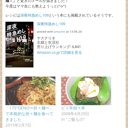
麺！」
と驚きのメールが届きました！
今度はママ友にも教えようっと(^o^)
レシピは
深夜特急めし109
という本にも掲載されているそうです。
深夜特急めし109
posted with
amazlet
at 13.06.24
ヤスナリオ
主婦と生活社
売り上げランキング: 6,841
Amazon.co.jpで詳細を見る
「175°DENO〜担々麺〜」
ピリ辛担々丼
で本格的な担々麺を食べて
2008年4月29日
きました
In “ご飯もの”
2015年2月7日