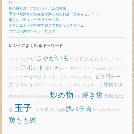
春の香り漂うアスパラとハムの炒飯
手作り無添加のお弁当が楽しめるお店「どさんこシェフ」
辛くないチキンのチリソース風
ホテルエミシア札幌で過ごす贅沢ランチタイム
ツナと白菜のヘルシーサラダ
レシピによく出るキーワード
じゃがいも
にんじん
しめじ
なす
もやし
アスパ
かぼちゃ
アボカド
カレー
エビ
キャベツ
ラガス
クリーム系パスタ
ズッ
ピザ用チー
ソーセージ
トマト
バジル
パプリカ（野菜）
キーニ
ズ
丼物
ブロッコリー
和え
ベーコン
マヨネーズ
ホールトマト
炒め物
焼き物
玉ね
煮物
物
炒飯
塩麹
夫の好物
娘の好物
玉子
豚バラ肉
ぎ
豆腐
豚ひき肉
白菜
鶏ひき肉
鶏むね肉
鶏もも肉