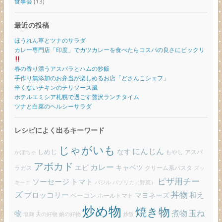
食事会
(13)
最近の投稿
ほうれん草とツナのサラダ
カレー専門店「印度」でカツカレーを食べたらコスパの良さにビックリ
春の香り漂うアスパラとハムの炒飯
手作り無添加のお弁当が楽しめるお店「どさんこシェフ」
辛くないチキンのチリソース風
ホテルエミシア札幌で過ごす贅沢ランチタイム
ツナと白菜のヘルシーサラダ
レシピによく出るキーワード
じゃがいも
にんじん
しめじ
なす
もやし
アスパ
かぼちゃ
アボカド
カレー
エビ
キャベツ
ラガス
クリーム系パスタ
ズッ
ピザ用チー
ソーセージ
トマト
バジル
パプリカ（野菜）
キーニ
ズ
丼物
ブロッコリー
和え
ベーコン
マヨネーズ
ホールトマト
炒め物
焼き物
玉ね
煮物
物
炒飯
塩麹
夫の好物
娘の好物