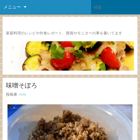
メニュー
レシピ颱風
家庭料理のレシピや外食レポート、懸賞やモニターの事を書いてます
味噌そぼろ
投稿者:
miki