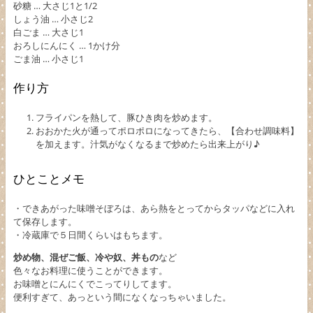
砂糖 … 大さじ1と1/2
しょう油 … 小さじ2
白ごま … 大さじ1
おろしにんにく … 1かけ分
ごま油 … 小さじ1
作り方
フライパンを熱して、豚ひき肉を炒めます。
おおかた火が通ってポロポロになってきたら、【合わせ調味料】
を加えます。汁気がなくなるまで炒めたら出来上がり♪
ひとことメモ
・できあがった味噌そぼろは、あら熱をとってからタッパなどに入れ
て保存します。
・冷蔵庫で５日間くらいはもちます。
炒め物、混ぜご飯、冷や奴、丼もの
など
色々なお料理に使うことができます。
お味噌とにんにくでこってりしてます。
便利すぎて、あっという間になくなっちゃいました。