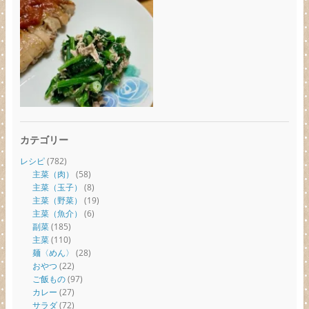
カテゴリー
レシピ
(782)
主菜（肉）
(58)
主菜（玉子）
(8)
主菜（野菜）
(19)
主菜（魚介）
(6)
副菜
(185)
主菜
(110)
麺〈めん〉
(28)
おやつ
(22)
ご飯もの
(97)
カレー
(27)
サラダ
(72)