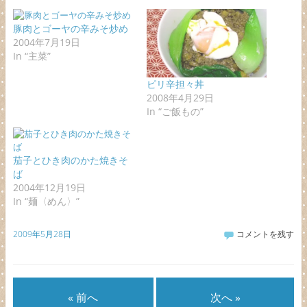
豚肉とゴーヤの辛みそ炒め
2004年7月19日
In “主菜”
ピリ辛担々丼
2008年4月29日
In “ご飯もの”
茄子とひき肉のかた焼きそ
ば
2004年12月19日
In “麺〈めん〉”
2009年5月28日
コメントを残す
« 前へ
次へ »