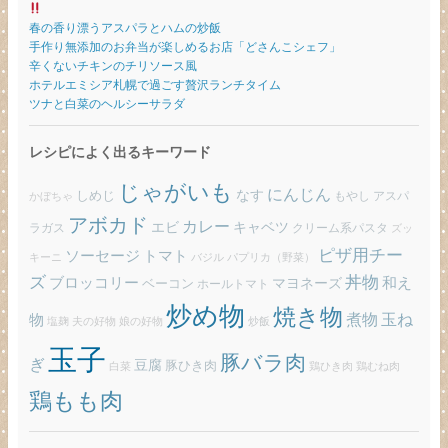
春の香り漂うアスパラとハムの炒飯
手作り無添加のお弁当が楽しめるお店「どさんこシェフ」
辛くないチキンのチリソース風
ホテルエミシア札幌で過ごす贅沢ランチタイム
ツナと白菜のヘルシーサラダ
レシピによく出るキーワード
じゃがいも
にんじん
しめじ
なす
もやし
アスパ
かぼちゃ
アボカド
カレー
エビ
キャベツ
ラガス
クリーム系パスタ
ズッ
ピザ用チー
ソーセージ
トマト
バジル
パプリカ（野菜）
キーニ
ズ
丼物
ブロッコリー
和え
ベーコン
マヨネーズ
ホールトマト
炒め物
焼き物
玉ね
煮物
物
炒飯
塩麹
夫の好物
娘の好物
玉子
豚バラ肉
ぎ
豆腐
豚ひき肉
白菜
鶏ひき肉
鶏むね肉
鶏もも肉