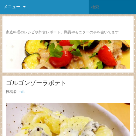
メニュー
レシピ颱風
家庭料理のレシピや外食レポート、懸賞やモニターの事を書いてます
ゴルゴンゾーラポテト
投稿者:
miki