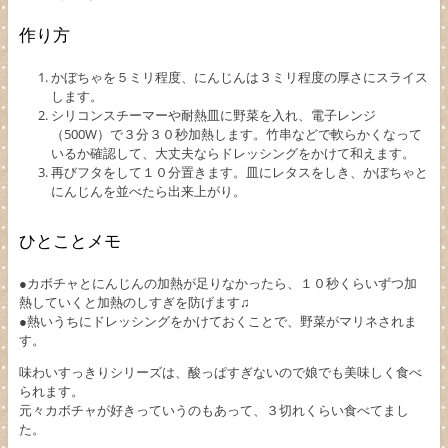
作り方
かぼちゃを５ミリ程度、にんじんは３ミリ程度の厚さにスライス
します。
シリコンスチーマーや耐熱皿に野菜を入れ、電子レンジ
（500W）で３分３０秒加熱します。竹串などで軟らかくなって
いるか確認して、大丈夫ならドレッシングをかけて和えます。
再びフタをして１０分置きます。皿にレタスをしき、かぼちゃと
にんじんを並べたら出来上がり。
ひとことメモ
●カボチャとにんじんの加熱が足りなかったら、１０秒くらいずつ加
熱していくと加熱のしすぎを防げます♫
●熱いうちにドレッシングをかけておくことで、野菜がマリネされま
す。
味わいすっきりシリーズは、酸っぱすぎないので娘でも美味しく食べ
られます。
元々カボチャが好きっていうのもあって、３切れくらい食べてまし
た。