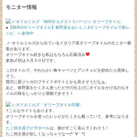
モニター情報
●
【BERIOオリーブオイル】春野菜をおいしく♪オリーブオイルで春レ
シピ ←参加中
Ｊ−オイルミルズから出ているイタリア産オリーブオイルのモニター募
集があります。
オリーブオイル好きな私はもちろん応募済み
参加〆切は４月３０日です。
このオイルで、やわらかい春キャベツとアンチョビを炒めたら美味し
そう。
贅沢に新ジャガのフライドポテトとかも良さそうだなぁ。
あと、春野菜をたくさん使ったピザの仕上げにオイルをかけるのもオ
イルの味をしっかりと堪能できそう！
↑こんなサイトもあります。
オリーブオイルを使ったレシピがたくさん載っていて、参考になりま
す。
たこ焼き器でピザボール
は、娘がすごく喜んでくれそう！
たこ焼き器が欲しくなっちゃうなー(*´∀｀*)