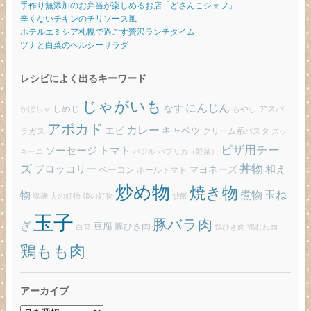
手作り無添加のお弁当が楽しめるお店「どさんこシェフ」
辛くないチキンのチリソース風
ホテルエミシア札幌で過ごす贅沢ランチタイム
ツナと白菜のヘルシーサラダ
レシピによく出るキーワード
じゃがいも
にんじん
しめじ
なす
もやし
アスパ
かぼちゃ
アボカド
カレー
エビ
キャベツ
ラガス
クリーム系パスタ
ズッ
ピザ用チー
ソーセージ
トマト
バジル
パプリカ（野菜）
キーニ
ズ
丼物
ブロッコリー
和え
ベーコン
マヨネーズ
ホールトマト
炒め物
焼き物
玉ね
煮物
物
炒飯
塩麹
夫の好物
娘の好物
玉子
豚バラ肉
ぎ
豆腐
豚ひき肉
白菜
鶏ひき肉
鶏むね肉
鶏もも肉
アーカイブ