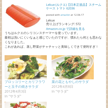
Lekue (ルクエ)【日本正規品】スチーム
ケース トマト 62036
posted with
amazlet
at 12.04.17
Lekue
売り上げランキング: 572
Amazon.co.jp で詳細を見る
うちはルクエのシリコンスチーマーを使っています。
最初は洗いにくいなぁと感じていたのですが、慣れたら何とも思わな
くなりました。
これがあれば、蒸し野菜がチャチャッと美味しくできて便利すぎ！
ブロッコリーとカリフラワ
菜の花ともやしのサラダ
ーと玉子の焼きサラダ
2012年4月8日
2012年4月3日
In “サラダ”
In “サラダ”