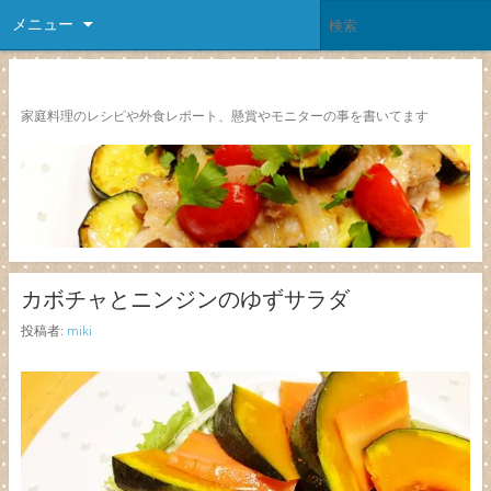
メニュー
レシピ颱風
家庭料理のレシピや外食レポート、懸賞やモニターの事を書いてます
カボチャとニンジンのゆずサラダ
投稿者:
miki