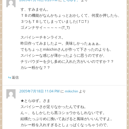
す、すみません。
ＴＢの機能がなんかちょっとおかしくて、何度か押したら、
３つもＴＢしてしまっていました(Ｔ□Ｔ)
ゴメンナサイ～～～～～(T_T)
スパイシーチキンライス。
昨日作ってみましたよー。美味しかったぁぁぁ。
でもちょっとmikichinさんが作って下さったのよりも、
スパイシーな感じが薄かったように思うのですが、
チリパウダーを少し多めに入れた方がいいのですか？？
カレー粉かな？？
返信
2005年7月18日 11:04 PM
に
mikichin
より
★とらゆず。さま
スパイシーさが足りなかったんですね。
ん～、もしかしたら黒コショウかもしれないです。
結構たっぷりめに挽いてあげると風味がいいんですよ。
カレー粉を入れすぎるとしょっぱくなっちゃうので、