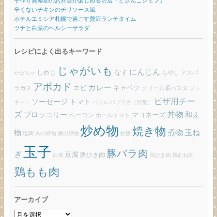
手作り無添加のお弁当が楽しめるお店「どさんこシェフ」
辛くないチキンのチリソース風
ホテルエミシア札幌で過ごす贅沢ランチタイム
ツナと白菜のヘルシーサラダ
レシピによく出るキーワード
じゃがいも
にんじん
しめじ
なす
もやし
アスパ
かぼちゃ
アボカド
カレー
エビ
キャベツ
ラガス
クリーム系パスタ
ズッ
ピザ用チー
ソーセージ
トマト
バジル
パプリカ（野菜）
キーニ
ズ
丼物
ブロッコリー
和え
ベーコン
マヨネーズ
ホールトマト
炒め物
焼き物
玉ね
煮物
物
炒飯
塩麹
夫の好物
娘の好物
玉子
豚バラ肉
ぎ
豆腐
豚ひき肉
白菜
鶏ひき肉
鶏むね肉
鶏もも肉
アーカイブ
ア