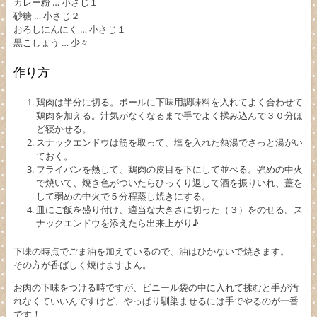
カレー粉 … 小さじ１
砂糖 … 小さじ２
おろしにんにく … 小さじ１
黒こしょう … 少々
作り方
鶏肉は半分に切る。ボールに下味用調味料を入れてよく合わせて
鶏肉を加える。汁気がなくなるまで手でよく揉み込んで３０分ほ
ど寝かせる。
スナックエンドウは筋を取って、塩を入れた熱湯でさっと湯がい
ておく。
フライパンを熱して、鶏肉の皮目を下にして並べる。強めの中火
で焼いて、焼き色がついたらひっくり返して酒を振りいれ、蓋を
して弱めの中火で５分程蒸し焼きにする。
皿にご飯を盛り付け、適当な大きさに切った（３）をのせる。ス
ナックエンドウを添えたら出来上がり♪
下味の時点でごま油を加えているので、油はひかないで焼きます。
その方が香ばしく焼けますよん。
お肉の下味をつける時ですが、ビニール袋の中に入れて揉むと手が汚
れなくていいんですけど、やっぱり馴染ませるには手でやるのが一番
です！