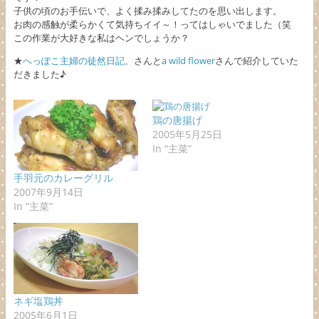
子供の頃のお手伝いで、よく揉み揉みしてたのを思い出します。
お肉の感触が柔らかくて気持ちイイ～！ってはしゃいでました（笑
この作業が大好きな私はヘンでしょうか？
★
へっぽこ主婦の徒然日記。
さんと
a wild flower
さんで紹介していた
だきました♪
鶏の唐揚げ
2005年5月25日
In “主菜”
手羽元のカレーグリル
2007年9月14日
In “主菜”
ネギ塩鶏丼
2005年6月1日