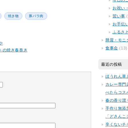
今日の
お祝い
習い事
(
焼き物
豚バラ肉
お手伝
ふるさ
懸賞・モニ
や
食事会
(13)
トの焼き春巻き
最近の投稿
ほうれん草
カレー専門
べたらコス
春の香り漂
手作り無添
「どさんこ
辛くないチ