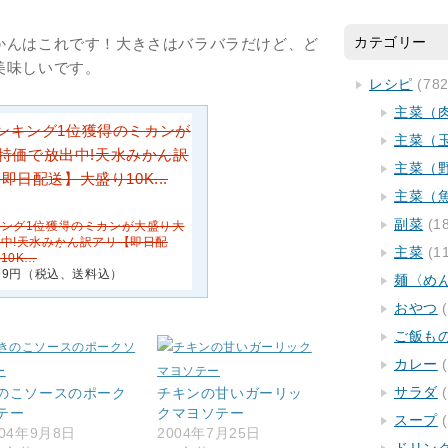
カテゴリー
かんはこれです！大きさはバラバラだけど、ど
美味しいです。
レシピ
(782
主菜（
主菜（
主菜（
主菜（
副菜
(1
ング1位獲得のミカンが大盛り大
中!天水みかん訳アリ【即日配
主菜
(1
10K…
799円（税込、送料込）
麺〈め
おやつ
(
ご飯も
カレー
(
サラダ
(
のこソースのポーク
チキンの甘いガーリッ
テー
クマヨソテー
スープ
(
004年9月8日
2004年7月25日