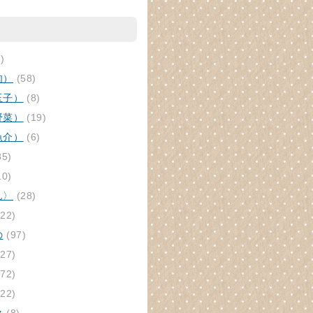
)
肉）
(58)
玉子）
(8)
野菜）
(19)
魚介）
(6)
85)
10)
ん〉
(28)
22)
の
(97)
27)
72)
22)