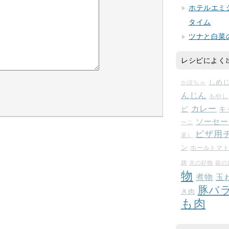
ホテルエミ
タイム
ツナと白菜
レシピによく
しめ
かぼちゃ
んじん
もやし
カレー
ビ
キ
ソーセー
ーニ
ピザ用
菜）
ン
ホールトマ
麹
夫の好物
娘の
物
玉
煮物
豚バ
き肉
も肉