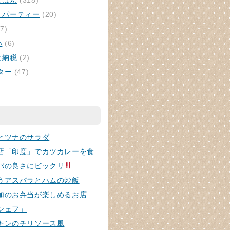
ごはん
(318)
・パーティー
(20)
7)
い
(6)
と納税
(2)
ター
(47)
とツナのサラダ
店「印度」でカツカレーを食
パの良さにビックリ
うアスパラとハムの炒飯
加のお弁当が楽しめるお店
シェフ」
キンのチリソース風