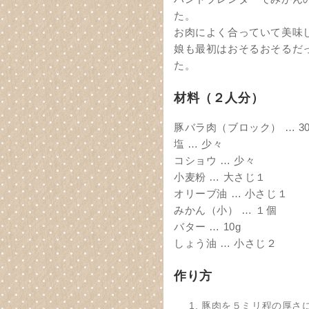
た。
お肉によく合っていて美味
娘も最初はおそるおそるだ
た。
材料（２人分）
豚バラ肉（ブロック） … 30
塩 … 少々
コショウ … 少々
小麦粉 … 大さじ１
オリーブ油 … 小さじ１
みかん（小） … １個
バター … 10g
しょう油 … 小さじ２
作り方
豚肉を５ミリ程の厚さ