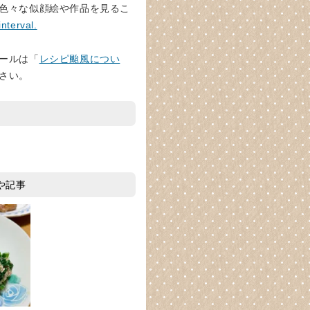
色々な似顔絵や作品を見るこ
interval.
ールは「
レシピ颱風につい
さい。
や記事