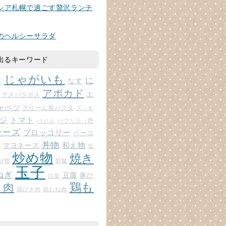
シア札幌で過ごす贅沢ランチ
のヘルシーサラダ
出るキーワード
じゃがいも
に
じ
なす
アボカド
エ
アスパラガス
ャベツ
クリーム系パスタ
ズッキ
ジ
トマト
バジル
パプリカ（野
チーズ
ブロッコリー
ベーコ
丼物
和え物
マヨネーズ
ト
塩
炒め物
焼き
好物
炒飯
玉子
ねぎ
豆腐
豚ひ
白菜
鶏も
ラ肉
鶏ひき肉
鶏むね肉