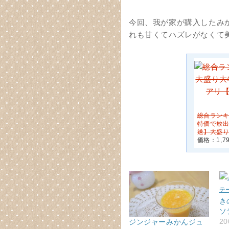
今回、我が家が購入したみ
れも甘くてハズレがなくて
総合ランキ
特価で放出
送】大盛り
価格：1,
き
ソ
2
ジンジャーみかんジュ