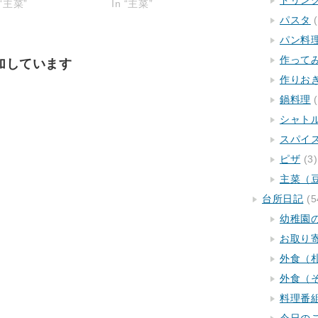
ドリン
 “主菜”
In “主菜”
パスタ
(
パン料
作って
加しています
作りお
鍋料理
(
シャト
スパイ
ピザ
(3)
主菜（
台所日記
(5
幼稚園
お取り
外食（
外食（
料理番