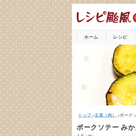
ホーム
レシピ
トップ
›
主菜（肉）
›
ポーク
ポークソテー み