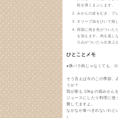
粉を薄くまぶします。
みかんの皮をむき、ブ
オリーブ油をひいて熱
両面に焼き色がついた
を加えます。肉を返し
ろみがついたら出来上が
ひとことメモ
●豚バラ肉じゃなくても、
そう言えば今のこの季節、
うか？
我が家も 10kg の箱みか
ジュースにしたり料理に使
費してますよ。
なかなか食べきれないわと
♪