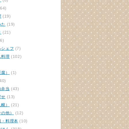
ク
(8)
64)
理
(19)
みた
(19)
き
(21)
6)
ルシェフ
(7)
ス料理
(102)
豆腐）
(1)
40)
の弁当
(43)
寄せ
(13)
札幌）
(21)
その他）
(12)
組・料理本
(10)