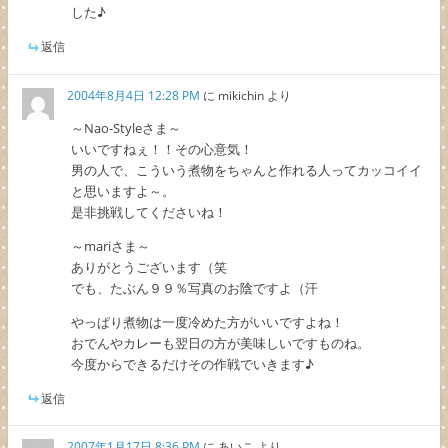
した♪
返信
2004年8月4日 12:28 PM
に
mikichin
より
～Nao-Styleさま～
いいですねぇ！！その心意気！
男の人で、こういう煮物をちゃんと作れる人ってカッコイイ
と思いますよ～。
是非挑戦してくださいね！
～mariさま～
ありがとうございます（笑
でも、たぶん９９％写真のお陰ですよ（汗
やっぱり煮物は一度冷めた方がいいですよね！
おでんやカレーも翌日の方が美味しいですものね。
今度からできるだけその作戦でいきます♪
返信
2007年1月17日 8:36 PM
に
あいこ
より