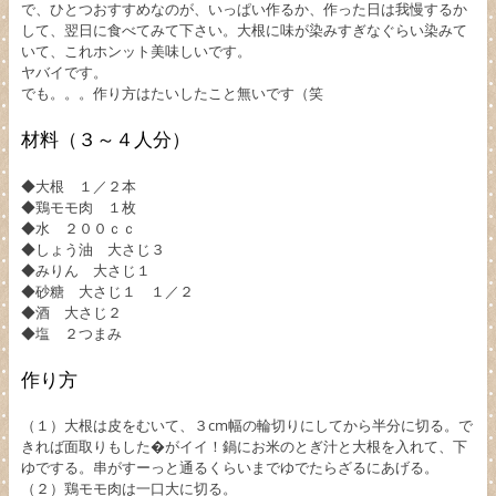
で、ひとつおすすめなのが、いっぱい作るか、作った日は我慢するか
して、翌日に食べてみて下さい。大根に味が染みすぎなぐらい染みて
いて、これホンット美味しいです。
ヤバイです。
でも。。。作り方はたいしたこと無いです（笑
材料（３～４人分）
◆大根 １／２本
◆鶏モモ肉 １枚
◆水 ２００ｃｃ
◆しょう油 大さじ３
◆みりん 大さじ１
◆砂糖 大さじ１ １／２
◆酒 大さじ２
◆塩 ２つまみ
作り方
（１）大根は皮をむいて、３cm幅の輪切りにしてから半分に切る。で
きれば面取りもした�がイイ！鍋にお米のとぎ汁と大根を入れて、下
ゆでする。串がすーっと通るくらいまでゆでたらざるにあげる。
（２）鶏モモ肉は一口大に切る。