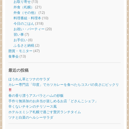
お取り寄せ
(13)
外食（札幌）
(21)
外食（その他）
(12)
料理番組・料理本
(10)
今日のごはん
(318)
お祝い・パーティー
(20)
習い事
(7)
お手伝い
(6)
ふるさと納税
(2)
懸賞・モニター
(47)
食事会
(13)
最近の投稿
ほうれん草とツナのサラダ
カレー専門店「印度」でカツカレーを食べたらコスパの良さにビックリ
春の香り漂うアスパラとハムの炒飯
手作り無添加のお弁当が楽しめるお店「どさんこシェフ」
辛くないチキンのチリソース風
ホテルエミシア札幌で過ごす贅沢ランチタイム
ツナと白菜のヘルシーサラダ