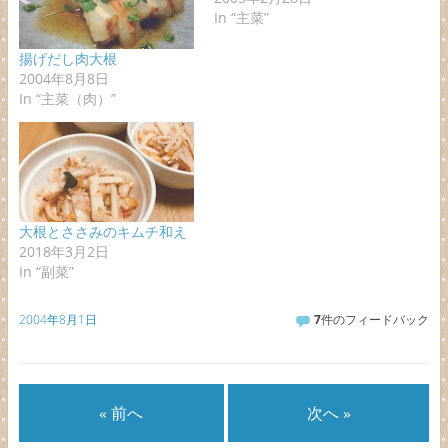
In “主菜”
揚げだし肉大根
2004年8月8日
In “主菜（肉）”
大根とささみのキムチ和え
2018年3月2日
In “副菜”
2004年8月1日
7
件のフィードバック
« 前へ
次へ »