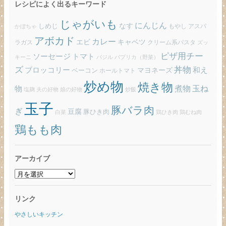
レシピによく出るキーワード
じゃがいも
にんじん
しめじ
なす
もやし
アスパ
かぼちゃ
アボカド
カレー
エビ
キャベツ
ラガス
クリーム系パスタ
ズッ
ピザ用チー
ソーセージ
トマト
バジル
パプリカ（野菜）
キーニ
ズ
丼物
ブロッコリー
和え
ベーコン
マヨネーズ
ホールトマト
炒め物
焼き物
玉ね
煮物
物
炒飯
塩麹
夫の好物
娘の好物
玉子
豚バラ肉
ぎ
豆腐
豚ひき肉
白菜
鶏ひき肉
鶏むね肉
鶏もも肉
アーカイブ
ア
ー
カ
リンク
イ
ブ
やさしいキッチン