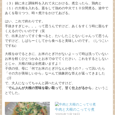
（３）鍋に水と調味料を入れて火にかける。煮立ったら、鶏肉と
（１）の大根を入れる。蓋をして強めの中火で１０分間煮る。途中で
あくを取りつつ、時々煮汁をかけてあげる。
はい、これで終わりです。
手抜きすぎじゃ。。。って思うんですけど、あくをすくう時に脂もす
くえるのでいいのです（笑
で、出来上がってすぐ食べると、たいしたことないじゃんって思うん
ですけど、しばらーくしてから食べると美味しいのです。（しつこい
ですね）
大根をゆでるときに、お米のとぎ汁がないよ～って時は洗っていない
お米を軽くひとつかみとお水でゆでてください。これをするとしない
とじゃ、大根の味は全然違いますよ！
子供の頃、母に「何でお米のとぎ汁なんか使うの？」って訊いたら
「その方が美味しいから」なーんて抽象的な答えが返ってきました
（汗
で、大人になってちゃんと調べたんですけど、
「
でんぷんが大根の苦味を吸い取って、甘く仕上がるから
」というこ
とでした。
牛肉と大根のこってり煮
2005年2月28日