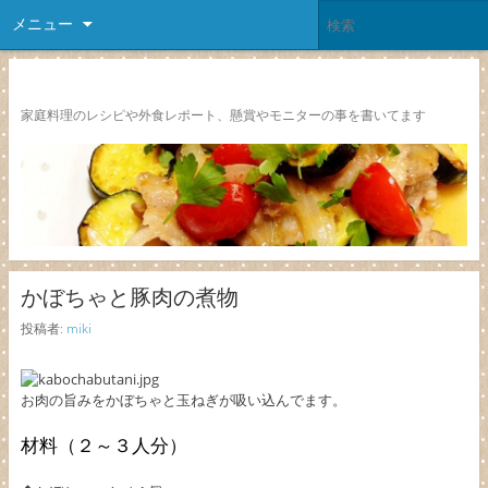
メニュー
レシピ颱風
家庭料理のレシピや外食レポート、懸賞やモニターの事を書いてます
かぼちゃと豚肉の煮物
投稿者:
miki
お肉の旨みをかぼちゃと玉ねぎが吸い込んでます。
材料（２～３人分）