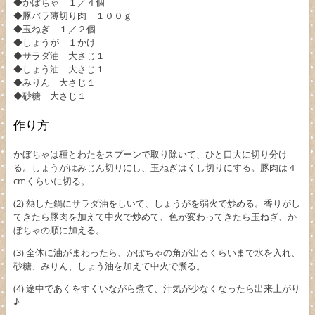
◆かぼちゃ １／４個
◆豚バラ薄切り肉 １００ｇ
◆玉ねぎ １／２個
◆しょうが １かけ
◆サラダ油 大さじ１
◆しょう油 大さじ１
◆みりん 大さじ１
◆砂糖 大さじ１
作り方
かぼちゃは種とわたをスプーンで取り除いて、ひと口大に切り分け
る。しょうがはみじん切りにし、玉ねぎはくし切りにする。豚肉は４
cmくらいに切る。
(2) 熱した鍋にサラダ油をしいて、しょうがを弱火で炒める。香りがし
てきたら豚肉を加えて中火で炒めて、色が変わってきたら玉ねぎ、か
ぼちゃの順に加える。
(3) 全体に油がまわったら、かぼちゃの角が出るくらいまで水を入れ、
砂糖、みりん、しょう油を加えて中火で煮る。
(4) 途中であくをすくいながら煮て、汁気が少なくなったら出来上がり
♪