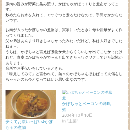
豚肉の旨みが野菜に染み渡り、かぼちゃがほっくりと煮あがってま
す。
炒めたらお水を入れて、ぐつぐつと煮るだけなので、手間がかからな
いです。
お肉が入ったかぼちゃの煮物は、実家にいたときに母や祖母がよく作
ってくれました。
父や弟はあんまり好きじゃなかったみたいだけど、私は大好きでした
ねぇ～。
うちは、かぼちゃと言えば煮物か天ぷらくらいしか出てこなかったけ
れど、食卓にかぼちゃがで～んと出てきたらワクワクしていた記憶が
あります。
台所でお手伝いをしているときも、
「味見してみて」と言われて、熱々のかぼちゃをほおばって火傷をし
ちゃったのも今となってはいい思い出なのです。
かぼちゃとベーコンの洋風
煮
2004年10月10日
In “主菜”
安くてお腹いっぱい♪かぼ
ちゃの煮物