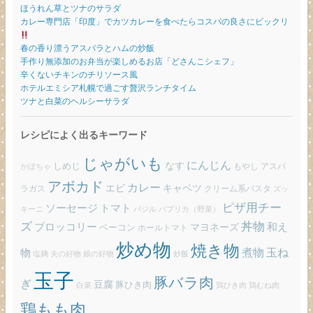
ほうれん草とツナのサラダ
カレー専門店「印度」でカツカレーを食べたらコスパの良さにビックリ
春の香り漂うアスパラとハムの炒飯
手作り無添加のお弁当が楽しめるお店「どさんこシェフ」
辛くないチキンのチリソース風
ホテルエミシア札幌で過ごす贅沢ランチタイム
ツナと白菜のヘルシーサラダ
レシピによく出るキーワード
じゃがいも
にんじん
しめじ
なす
もやし
アスパ
かぼちゃ
アボカド
カレー
エビ
キャベツ
ラガス
クリーム系パスタ
ズッ
ピザ用チー
ソーセージ
トマト
バジル
パプリカ（野菜）
キーニ
ズ
丼物
ブロッコリー
和え
ベーコン
マヨネーズ
ホールトマト
炒め物
焼き物
玉ね
煮物
物
炒飯
塩麹
夫の好物
娘の好物
玉子
豚バラ肉
ぎ
豆腐
豚ひき肉
白菜
鶏ひき肉
鶏むね肉
鶏もも肉