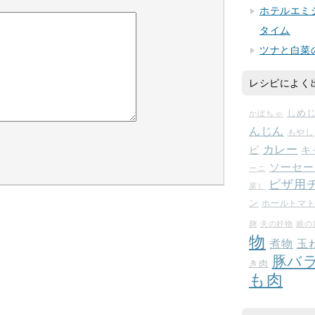
ホテルエミ
タイム
ツナと白菜
レシピによく
しめ
かぼちゃ
んじん
もやし
カレー
ビ
キ
ソーセー
ーニ
ピザ用
菜）
ン
ホールトマ
麹
夫の好物
娘の
物
玉
煮物
豚バ
き肉
も肉