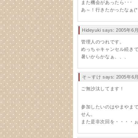
また機会があったら･･･
あ～！行きたかったなぁ(*
Hideyuki says: 2005年6
管理人のつれです。
めっちゃキャンセル続き
暑いからかなぁ、、、
そ～すけ says: 2005年6月
ご無沙汰してます！
参加したいのはやまやま
せん。
また是非次回を・・・・