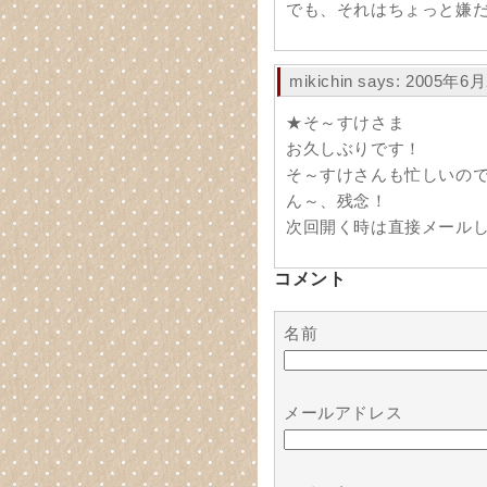
でも、それはちょっと嫌
mikichin says: 2005年6
★そ～すけさま
お久しぶりです！
そ～すけさんも忙しいの
ん～、残念！
次回開く時は直接メール
コメント
名前
メールアドレス