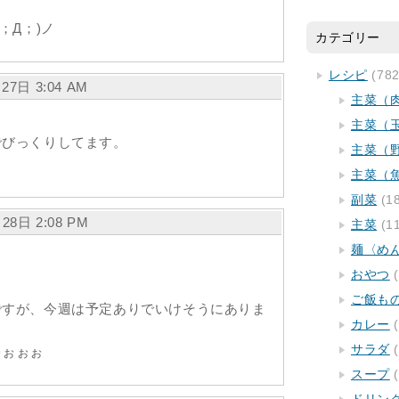
；Д；)ノ
カテゴリー
レシピ
(782
月27日 3:04 AM
主菜（
主菜（
でびっくりしてます。
主菜（
主菜（
副菜
(1
28日 2:08 PM
主菜
(1
麺〈め
おやつ
(
ご飯も
ですが、今週は予定ありでいけそうにありま
カレー
(
サラダ
(
ぉぉぉぉ
スープ
(