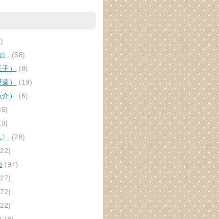
)
肉）
(58)
玉子）
(8)
野菜）
(19)
魚介）
(6)
85)
10)
ん〉
(28)
22)
の
(97)
27)
72)
22)