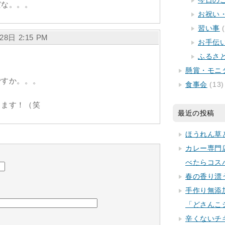
今日の
だな。。。
お祝い
習い事
(
月28日 2:15 PM
お手伝
ふるさ
懸賞・モニ
ですか。。。
食事会
(13)
します！（笑
最近の投稿
ほうれん草
カレー専門
べたらコス
春の香り漂
手作り無添
「どさんこ
辛くないチ