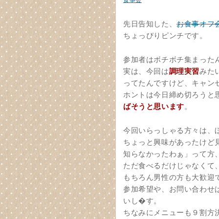
食事会
先日告知した、
お食事オフ
ちょっぴりピンチです。
参加者はボチボチ集まった
実は、今回は
調理実習
みた
ってたんですけど、キャン
ホントは今日締め切ろうと
ばそうと思います
。
今回いらっしゃる方々は、
ちょっと興味があったけど
知らなかったわぁ」って方
ただ食べるだけじゃなくて
もちろん男性の方も大歓迎
参加希望や、お問い合わせ
いし�す。
ちなみにメニューも９割方