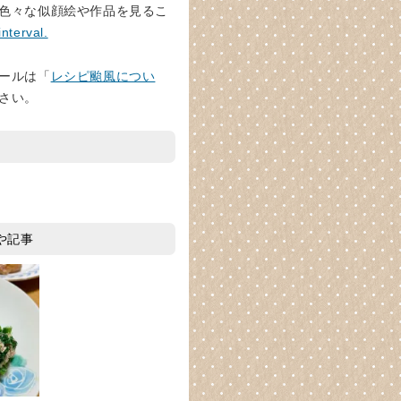
色々な似顔絵や作品を見るこ
interval.
ールは「
レシピ颱風につい
さい。
や記事