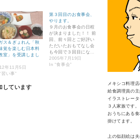
第３回目のお食事会、
やります。
９月のお食事会の日程
が決まりました！！ 前
回、前々回とご好評い
ガス＆ぎょれん「秋
ただいたおもてなし会
味覚を楽しむ日本料
も今回で３回目にな…
教室」を受講しまし
2005年7月19日
In “食事会”
012年11月5日
 “習い事”
メキシコ料理店
加しています
給食調理員の主
イラストレータ
３人家族です。
おうちにある食
掛けてます。
上の似顔絵は夫