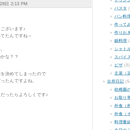
ドリン
月28日 2:13 PM
パスタ
(
パン料
作って
ございます♪
作りお
いてたんですね～
鍋料理
(
シャト
か。
のかな？？
スパイ
ピザ
(3)
主菜（
程を決めてしまったので
だったんですよね。
台所日記
(5
幼稚園
だったらよろしくです♪
お取り
外食（
外食（
料理番