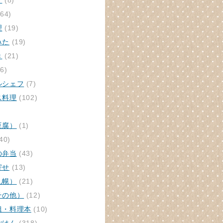
ク
(8)
64)
理
(19)
みた
(19)
き
(21)
6)
ルシェフ
(7)
ス料理
(102)
豆腐）
(1)
40)
の弁当
(43)
寄せ
(13)
札幌）
(21)
その他）
(12)
組・料理本
(10)