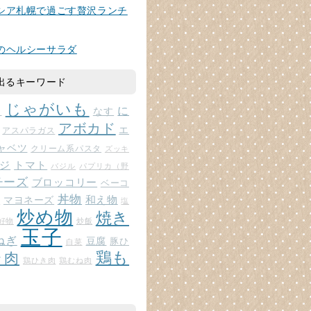
シア札幌で過ごす贅沢ランチ
のヘルシーサラダ
出るキーワード
じゃがいも
に
じ
なす
アボカド
エ
アスパラガス
ャベツ
クリーム系パスタ
ズッキ
ジ
トマト
バジル
パプリカ（野
チーズ
ブロッコリー
ベーコ
丼物
和え物
マヨネーズ
ト
塩
炒め物
焼き
好物
炒飯
玉子
ねぎ
豆腐
豚ひ
白菜
鶏も
ラ肉
鶏ひき肉
鶏むね肉