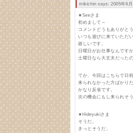
mikichin says: 2005年6
★Seeさま
初めまして～
コメントどうもありがとう
いつも遊びに来ていただ
嬉しいです。
日曜日がお仕事なんです
土曜日なら大丈夫だった
てか、今回はこちらで日
来られなかった方ばかり
かなり反省です。
次の機会にもし来られそう
★Hideyukiさま
そうだ。
きっとそうだ。