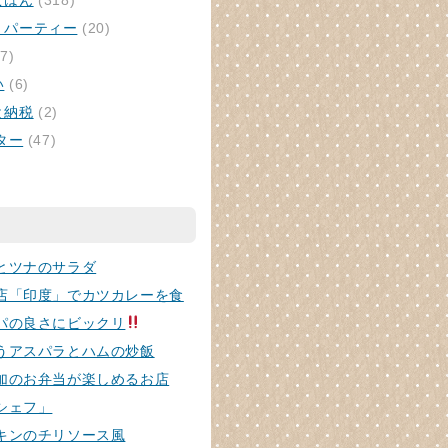
ごはん
(318)
・パーティー
(20)
7)
い
(6)
と納税
(2)
ター
(47)
とツナのサラダ
店「印度」でカツカレーを食
パの良さにビックリ
うアスパラとハムの炒飯
加のお弁当が楽しめるお店
シェフ」
キンのチリソース風