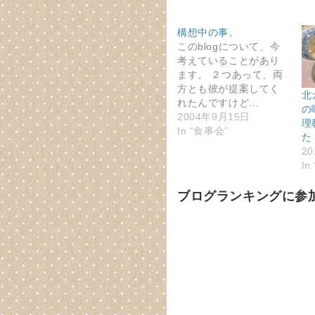
構想中の事。
このblogについて、今
考えていることがあり
ます。 ２つあって、両
方とも彼が提案してく
北
れたんですけど…
の
2004年9月15日
理
In “食事会”
た
2
In
ブログランキングに参