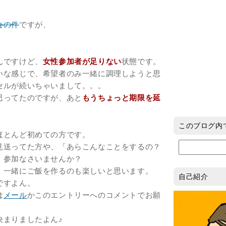
会の件
ですが、
んですけど、
女性参加者が足りない
状態です。
いな感じで、希望者のみ一緒に調理しようと思
セルが続いちゃいまして。。。
思ってたのですが、あと
もうちょっと期限を延
このブログ内
ほとんど初めての方です。
見送ってた方や、「あらこんなことをするの？
、参加なさいませんか？
、一緒にご飯を作るのも楽しいと思います。
自己紹介
ですよん。
は
メール
かこのエントリーへのコメントでお願
決まりましたよん♪