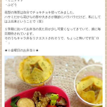
・ぶどう
花型の海苔は自分でチョキチョキ切ってみました。
ハサミだから花びらの形や大きさが微妙にバラバラだけど、私にして
は上出来ということで（笑）
１学期に比べてお弁当の見た目が少し可愛くなってきていて、娘に毎
日期待されています。
そのうちキャラ弁をリクエストされそうで、ちょっと怖いですΣ(´ロ
｀；
★☆金曜日のお弁当☆★