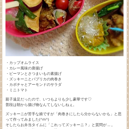
・カップオムライス
・カレー風味の唐揚げ
・ピーマンとさつまいもの素揚げ
・ズッキーニとパプリカの肉巻き
・カボチャとアーモンドのサラダ
・ミニトマト
親子遠足だったので、いつもよりも少し豪華です♡
普段は朝から揚げ物なんてしないしねぇ。
ズッキーニが苦手な娘ですが「肉巻きにしたら分からないかも」と思
って作ってみました(^m^)
そしたらお弁当タイムに「これってズッキーニ？」と質問が … 。