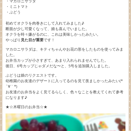
・マカロニサラダ
・ミニトマト
・ぶどう
初めてオクラを肉巻きにして入れてみました♪
断面が少し可愛くなって、娘も喜んでいました。
オクラを時々嫌がるのに、これは美味しかったみたい。
やっぱり
見た目が重要
です！
マカロニサラダは、キティちゃんやお花の形をしたものを使ってみま
した。
お弁当カップが小さすぎて、あまり入れられませんでした。
後日、6号カップじゃダメだな〜と、5号を追加購入しました。
ぶどうは娘のリクエストです。
幼稚園のお友達のデザートに入ってるのを見て羨ましかったみたい(*
´∀｀*)
お友達のお弁当をよく見てるらしく、色々なことを教えてくれて参考
になります♪
★☆木曜日のお弁当☆★