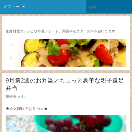
メニュー
レシピ颱風
家庭料理のレシピや外食レポート、懸賞やモニターの事を書いてます
9月第2週のお弁当／ちょっと豪華な親子遠足
弁当
投稿者:
miki
★☆火曜日のお弁当☆★