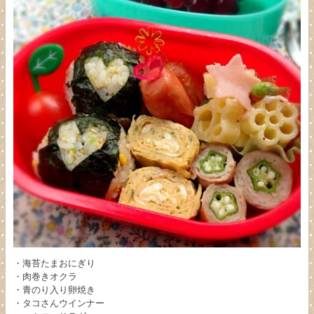
・海苔たまおにぎり
・肉巻きオクラ
・青のり入り卵焼き
・タコさんウインナー