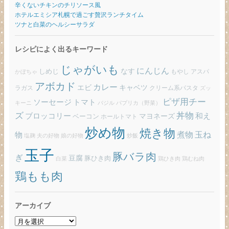
辛くないチキンのチリソース風
ホテルエミシア札幌で過ごす贅沢ランチタイム
ツナと白菜のヘルシーサラダ
レシピによく出るキーワード
じゃがいも
にんじん
しめじ
なす
もやし
アスパ
かぼちゃ
アボカド
カレー
エビ
キャベツ
ラガス
クリーム系パスタ
ズッ
ピザ用チー
ソーセージ
トマト
バジル
パプリカ（野菜）
キーニ
ズ
丼物
ブロッコリー
和え
ベーコン
マヨネーズ
ホールトマト
炒め物
焼き物
玉ね
煮物
物
炒飯
塩麹
夫の好物
娘の好物
玉子
豚バラ肉
ぎ
豆腐
豚ひき肉
白菜
鶏ひき肉
鶏むね肉
鶏もも肉
アーカイブ
ア