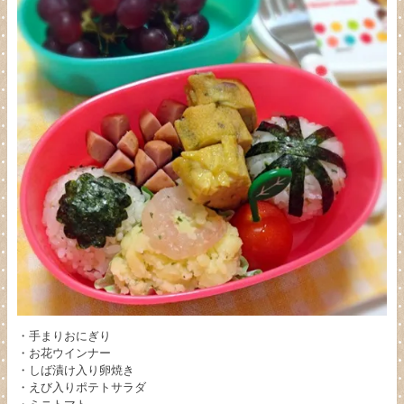
・手まりおにぎり
・お花ウインナー
・しば漬け入り卵焼き
・えび入りポテトサラダ
・ミニトマト