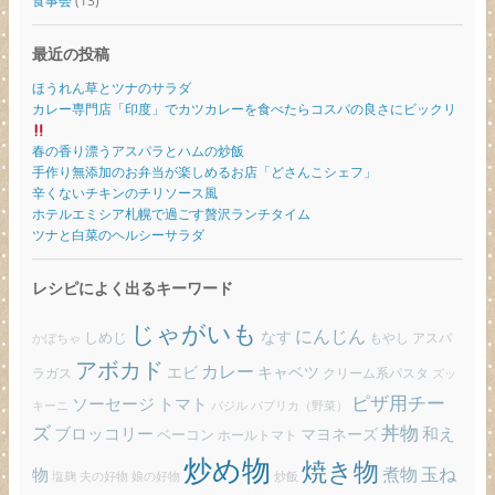
食事会
(13)
最近の投稿
ほうれん草とツナのサラダ
カレー専門店「印度」でカツカレーを食べたらコスパの良さにビックリ
春の香り漂うアスパラとハムの炒飯
手作り無添加のお弁当が楽しめるお店「どさんこシェフ」
辛くないチキンのチリソース風
ホテルエミシア札幌で過ごす贅沢ランチタイム
ツナと白菜のヘルシーサラダ
レシピによく出るキーワード
じゃがいも
にんじん
しめじ
なす
もやし
アスパ
かぼちゃ
アボカド
カレー
エビ
キャベツ
ラガス
クリーム系パスタ
ズッ
ピザ用チー
ソーセージ
トマト
バジル
パプリカ（野菜）
キーニ
ズ
丼物
ブロッコリー
和え
ベーコン
マヨネーズ
ホールトマト
炒め物
焼き物
玉ね
煮物
物
炒飯
塩麹
夫の好物
娘の好物