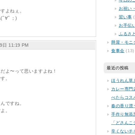
今日の
お祝い
ですよねぇ。
習い事
(
ﾟ∀ﾟ；)
お手伝
ふるさ
懸賞・モニ
月9日 11:19 PM
食事会
(13)
最近の投稿
んだよ〜って思いますよね！
です。
ほうれん草
カレー専門
べたらコス
るんですね。
春の香り漂
すよ。
手作り無添
「どさんこ
辛くないチ