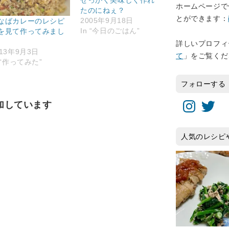
せっかく美味しく作れ
ホームページで
たのにねぇ？
とができます：
2005年9月18日
なばカレーのレシピ
In “今日のごはん”
を見て作ってみまし
詳しいプロフィ
013年9月3日
て
」をご覧くだ
n “作ってみた”
フォローする
Instagram
Twitter
加しています
人気のレシピ