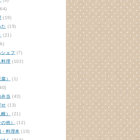
ク
(8)
64)
理
(19)
みた
(19)
き
(21)
6)
ルシェフ
(7)
ス料理
(102)
豆腐）
(1)
40)
の弁当
(43)
寄せ
(13)
札幌）
(21)
その他）
(12)
組・料理本
(10)