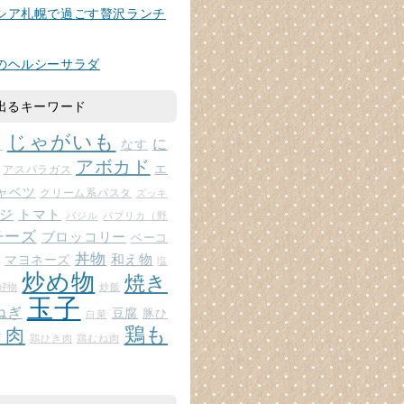
シア札幌で過ごす贅沢ランチ
のヘルシーサラダ
出るキーワード
じゃがいも
に
じ
なす
アボカド
エ
アスパラガス
ャベツ
クリーム系パスタ
ズッキ
ジ
トマト
バジル
パプリカ（野
チーズ
ブロッコリー
ベーコ
丼物
和え物
マヨネーズ
ト
塩
炒め物
焼き
好物
炒飯
玉子
ねぎ
豆腐
豚ひ
白菜
鶏も
ラ肉
鶏ひき肉
鶏むね肉