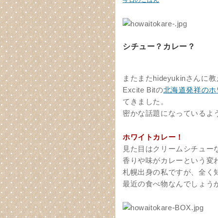
今日のごはん
シチュー？カレー？
またまたhideyukinさん
Excite Bitの
北海道発祥のホ
てきました。
密かな話題になっているよ
ホワイトカレー！
見た目はクリームシチュー
香りや味がカレーという変
札幌出身の私ですが、全く
最近の食べ物なんでしょう