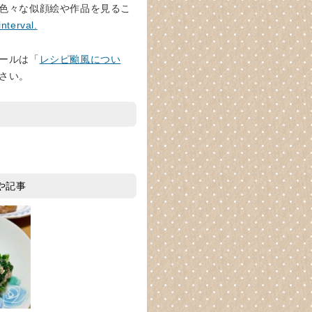
色々な似顔絵や作品を見るこ
interval.
ールは「
レシピ颱風につい
さい。
や記事