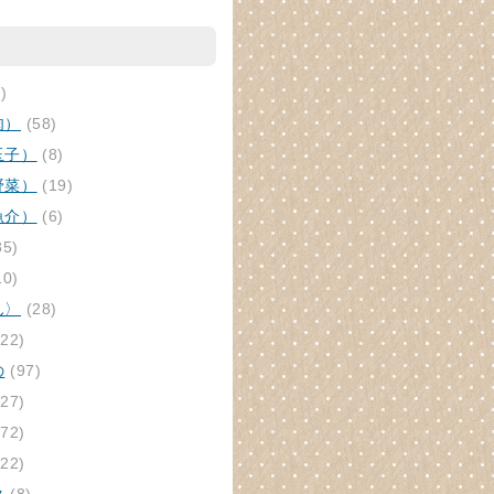
)
肉）
(58)
玉子）
(8)
野菜）
(19)
魚介）
(6)
85)
10)
ん〉
(28)
22)
の
(97)
27)
72)
22)