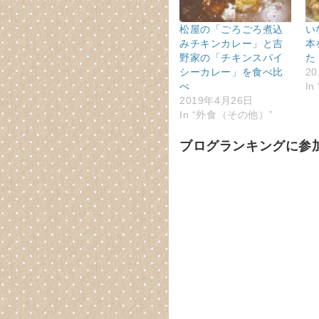
松屋の「ごろごろ煮込
い
みチキンカレー」と吉
本
野家の「チキンスパイ
た
シーカレー」を食べ比
2
べ
I
2019年4月26日
In “外食（その他）”
ブログランキングに参