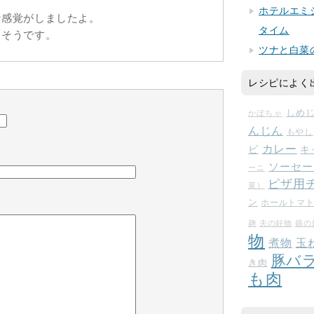
ホテルエミ
な感覚がしましたよ。
タイム
しそうです。
ツナと白菜
レシピによく
しめ
かぼちゃ
んじん
もやし
カレー
ビ
キ
ソーセー
ーニ
ピザ用
菜）
ン
ホールトマ
麹
夫の好物
娘の
物
玉
煮物
豚バ
き肉
も肉