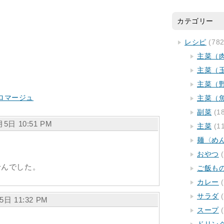
カテゴリー
レシピ
(782
主菜（
主菜（
主菜（
ロマージュ
主菜（
副菜
(1
6月5日 10:51 PM
主菜
(1
麺〈め
おやつ
(
。
せんでした。
ご飯も
カレー
(
サラダ
(
月5日 11:32 PM
スープ
(