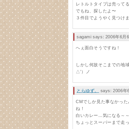
レトルトタイプは売って
でもね、探したよ〜
３件目でようやく見つけ
sagami says: 2006年6月
へぇ面白そうですね！
しかし何故そこまでの地
△′）ノ
とらゆず。
says: 2006年
CMでしか見た事なかった
ね！
白いカレー…気になる～
ちょっとスーパーまで走って