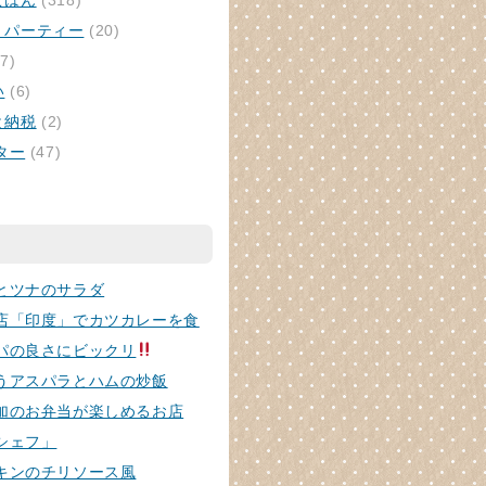
ごはん
(318)
・パーティー
(20)
7)
い
(6)
と納税
(2)
ター
(47)
とツナのサラダ
店「印度」でカツカレーを食
パの良さにビックリ
うアスパラとハムの炒飯
加のお弁当が楽しめるお店
シェフ」
キンのチリソース風