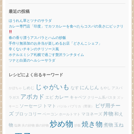
最近の投稿
ほうれん草とツナのサラダ
カレー専門店「印度」でカツカレーを食べたらコスパの良さにビックリ
春の香り漂うアスパラとハムの炒飯
手作り無添加のお弁当が楽しめるお店「どさんこシェフ」
辛くないチキンのチリソース風
ホテルエミシア札幌で過ごす贅沢ランチタイム
ツナと白菜のヘルシーサラダ
レシピによく出るキーワード
じゃがいも
にんじん
しめじ
なす
もやし
アスパ
かぼちゃ
アボカド
カレー
エビ
キャベツ
ラガス
クリーム系パスタ
ズッ
ピザ用チー
ソーセージ
トマト
バジル
パプリカ（野菜）
キーニ
ズ
丼物
ブロッコリー
和え
ベーコン
マヨネーズ
ホールトマト
炒め物
焼き物
玉ね
煮物
物
炒飯
塩麹
夫の好物
娘の好物