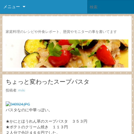
メニュー
レシピ颱風
家庭料理のレシピや外食レポート、懸賞やモニターの事を書いてます
ちょっと変わったスープパスタ
投稿者:
miki
パスタなのに中華っぽい。
★かにとほうれん草のスープパスタ ３５３円
★ポテトのクリーム焼き １１３円
２人分で合計４６６円でした。