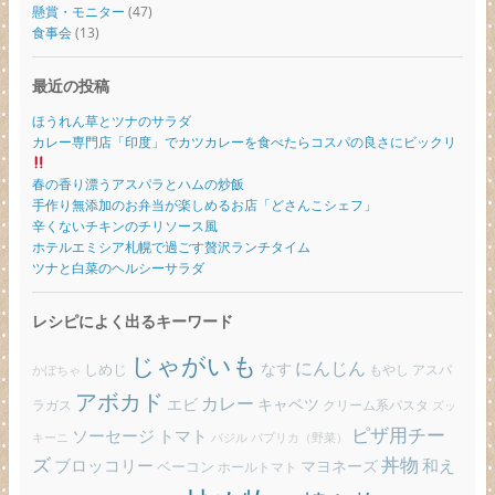
懸賞・モニター
(47)
食事会
(13)
最近の投稿
ほうれん草とツナのサラダ
カレー専門店「印度」でカツカレーを食べたらコスパの良さにビックリ
春の香り漂うアスパラとハムの炒飯
手作り無添加のお弁当が楽しめるお店「どさんこシェフ」
辛くないチキンのチリソース風
ホテルエミシア札幌で過ごす贅沢ランチタイム
ツナと白菜のヘルシーサラダ
レシピによく出るキーワード
じゃがいも
にんじん
しめじ
なす
もやし
アスパ
かぼちゃ
アボカド
カレー
エビ
キャベツ
ラガス
クリーム系パスタ
ズッ
ピザ用チー
ソーセージ
トマト
バジル
パプリカ（野菜）
キーニ
ズ
丼物
ブロッコリー
和え
ベーコン
マヨネーズ
ホールトマト