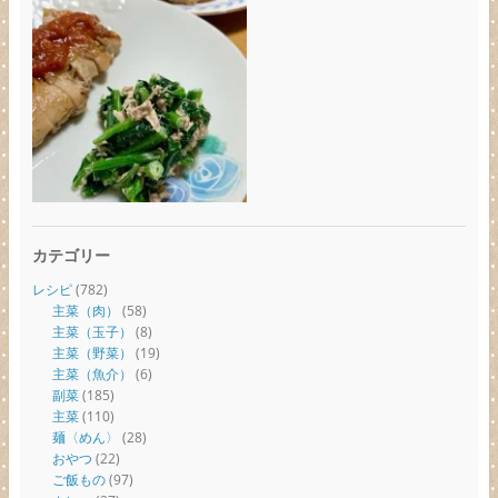
カテゴリー
レシピ
(782)
主菜（肉）
(58)
主菜（玉子）
(8)
主菜（野菜）
(19)
主菜（魚介）
(6)
副菜
(185)
主菜
(110)
麺〈めん〉
(28)
おやつ
(22)
ご飯もの
(97)