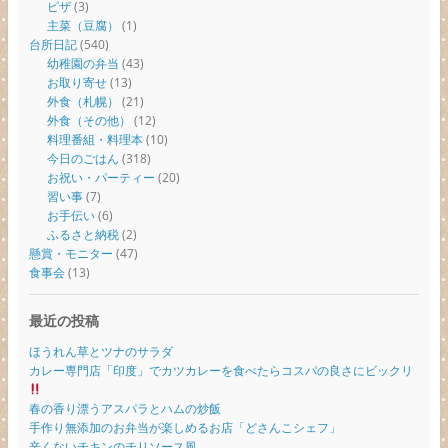
ピザ
(3)
主菜（豆腐）
(1)
台所日記
(540)
幼稚園の弁当
(43)
お取り寄せ
(13)
外食（札幌）
(21)
外食（その他）
(12)
料理番組・料理本
(10)
今日のごはん
(318)
お祝い・パーティー
(20)
習い事
(7)
お手伝い
(6)
ふるさと納税
(2)
懸賞・モニター
(47)
食事会
(13)
最近の投稿
ほうれん草とツナのサラダ
カレー専門店「印度」でカツカレーを食べたらコスパの良さにビックリ
春の香り漂うアスパラとハムの炒飯
手作り無添加のお弁当が楽しめるお店「どさんこシェフ」
辛くないチキンのチリソース風