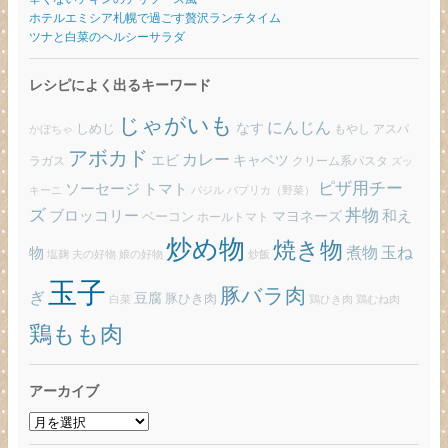
ホテルエミシア札幌で過ごす贅沢ランチタイム
ツナと白菜のヘルシーサラダ
レシピによく出るキーワード
じゃがいも
にんじん
しめじ
なす
もやし
アスパ
かぼちゃ
アボカド
カレー
エビ
キャベツ
ラガス
クリーム系パスタ
ズッ
ピザ用チー
ソーセージ
トマト
バジル
パプリカ（野菜）
キーニ
ズ
丼物
ブロッコリー
和え
ベーコン
マヨネーズ
ホールトマト
炒め物
焼き物
玉ね
煮物
物
炒飯
塩麹
夫の好物
娘の好物
玉子
豚バラ肉
ぎ
豆腐
豚ひき肉
白菜
鶏ひき肉
鶏むね肉
鶏もも肉
アーカイブ
ア
ー