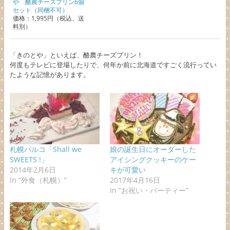
や 酪農チーズプリン6個
セット（同梱不可）
価格：1,995円（税込、送
料別）
「きのとや」といえば、酪農チーズプリン！
何度もテレビに登場したりで、何年か前に北海道ですごく流行ってい
たような記憶があります。
札幌パルコ「Shall we
娘の誕生日にオーダーした
SWEETS !」
アイシングクッキーのケー
2014年2月6日
キが可愛い
In “外食（札幌）”
2017年4月16日
In “お祝い・パーティー”