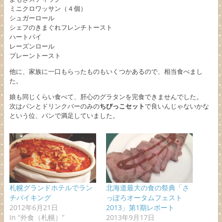
ミニクロワッサン（４個）
シュガーロール
シェフのきまぐれフレンチトースト
ハートパイ
レーズンロール
プレーントースト
他に、家族に一口もらったものもいくつかあるので、相当食べまし
た。
娘も同じくらい食べて、肝心のグラタンを完食できませんでした。
次はパンとドリンクバーのみの
ちびっこセット
で良いんじゃないかな
という位、パンで満足していました。
札幌グランドホテルでラン
北海道最大の食の祭典「さ
チバイキング
っぽろオータムフェスト
2012年6月21日
2013」第1期レポート
In “外食（札幌）”
2013年9月17日