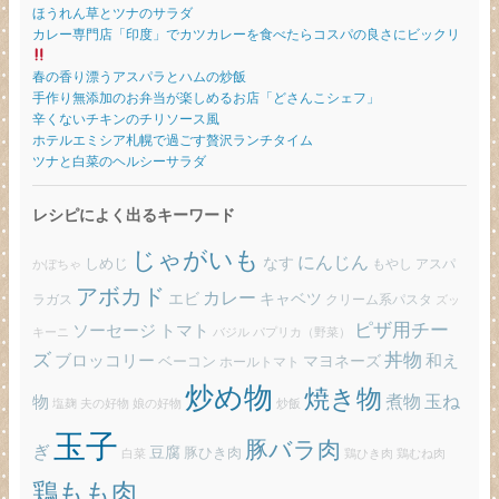
ほうれん草とツナのサラダ
カレー専門店「印度」でカツカレーを食べたらコスパの良さにビックリ
春の香り漂うアスパラとハムの炒飯
手作り無添加のお弁当が楽しめるお店「どさんこシェフ」
辛くないチキンのチリソース風
ホテルエミシア札幌で過ごす贅沢ランチタイム
ツナと白菜のヘルシーサラダ
レシピによく出るキーワード
じゃがいも
にんじん
しめじ
なす
もやし
アスパ
かぼちゃ
アボカド
カレー
エビ
キャベツ
ラガス
クリーム系パスタ
ズッ
ピザ用チー
ソーセージ
トマト
バジル
パプリカ（野菜）
キーニ
ズ
丼物
ブロッコリー
和え
ベーコン
マヨネーズ
ホールトマト
炒め物
焼き物
玉ね
煮物
物
炒飯
塩麹
夫の好物
娘の好物
玉子
豚バラ肉
ぎ
豆腐
豚ひき肉
白菜
鶏ひき肉
鶏むね肉
鶏もも肉