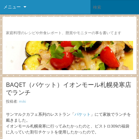
メニュー
レシピ颱風
家庭料理のレシピや外食レポート、懸賞やモニターの事を書いてます
BAQET（バケット）イオンモール札幌発寒店
でランチ
投稿者:
miki
サンマルクカフェ系列のレストラン「
バケット
」にて家族でランチを
戴きました。
イオンモール札幌発寒に行ってみたかったのと、ビストロ309の福袋
に入っていた割引チケットを使用したかったので。