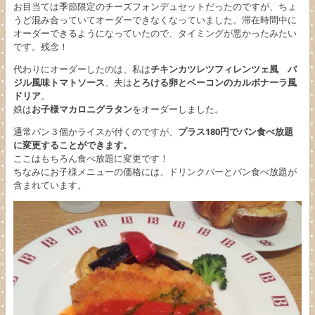
お目当ては季節限定のチーズフォンデュセットだったのですが、ちょ
うど混み合っていてオーダーできなくなっていました。滞在時間中に
オーダーできるようになっていたので、タイミングが悪かったみたい
です。残念！
代わりにオーダーしたのは、私は
チキンカツレツフィレンツェ風 バ
ジル風味トマトソース
、夫は
とろける卵とベーコンのカルボナーラ風
ドリア
。
娘は
お子様マカロニグラタン
をオーダーしました。
通常パン３個かライスが付くのですが、
プラス180円でパン食べ放題
に変更することができます。
ここはもちろん食べ放題に変更です！
ちなみにお子様メニューの価格には、ドリンクバーとパン食べ放題が
含まれています。