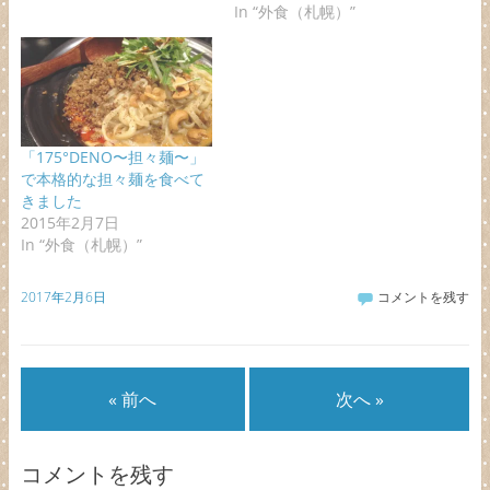
In “外食（札幌）”
「175°DENO〜担々麺〜」
で本格的な担々麺を食べて
きました
2015年2月7日
In “外食（札幌）”
2017年2月6日
コメントを残す
« 前へ
次へ »
コメントを残す