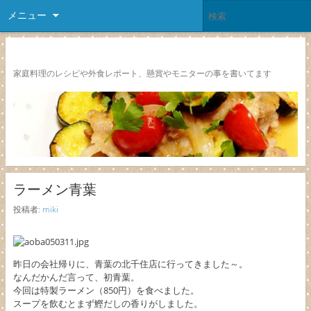
メニュー
レシピ颱風
家庭料理のレシピや外食レポート、懸賞やモニターの事を書いてます
ラーメン青葉
投稿者:
miki
昨日の会社帰りに、青葉の北千住店に行ってきました～。
なんだかんだ言って、初青葉。
今回は特製ラーメン（850円）を食べました。
スープを飲むとまず鰹だしの香りがしました。