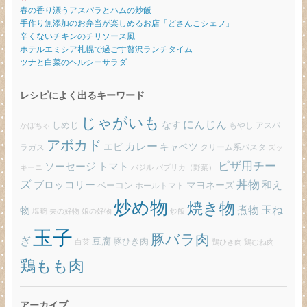
春の香り漂うアスパラとハムの炒飯
手作り無添加のお弁当が楽しめるお店「どさんこシェフ」
辛くないチキンのチリソース風
ホテルエミシア札幌で過ごす贅沢ランチタイム
ツナと白菜のヘルシーサラダ
レシピによく出るキーワード
じゃがいも
にんじん
しめじ
なす
もやし
アスパ
かぼちゃ
アボカド
カレー
エビ
キャベツ
ラガス
クリーム系パスタ
ズッ
ピザ用チー
ソーセージ
トマト
バジル
パプリカ（野菜）
キーニ
ズ
丼物
ブロッコリー
和え
ベーコン
マヨネーズ
ホールトマト
炒め物
焼き物
玉ね
煮物
物
炒飯
塩麹
夫の好物
娘の好物
玉子
豚バラ肉
ぎ
豆腐
豚ひき肉
白菜
鶏ひき肉
鶏むね肉
鶏もも肉
アーカイブ