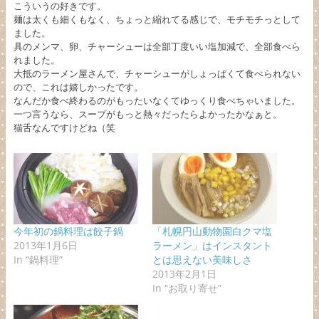
こういうの好きです。
麺は太くも細くもなく、ちょっと縮れてる感じで、モチモチっとして
ました。
具のメンマ、卵、チャーシューは全部丁度いい塩加減で、全部食べら
れました。
大抵のラーメン屋さんで、チャーシューがしょっぱくて食べられない
ので、これは嬉しかったです。
なんだか食べ終わるのがもったいなくてゆっくり食べちゃいました。
一つ言うなら、スープがもっと熱々だったらよかったかなぁと。
猫舌なんですけどね（笑
今年初の鍋料理は餃子鍋
「札幌円山動物園白クマ塩
2013年1月6日
ラーメン」はインスタント
In “鍋料理”
とは思えない美味しさ
2013年2月1日
In “お取り寄せ”