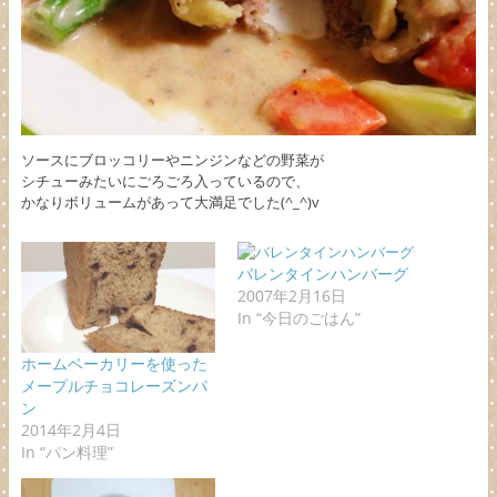
ソースにブロッコリーやニンジンなどの野菜が
シチューみたいにごろごろ入っているので、
かなりボリュームがあって大満足でした(^_^)v
バレンタインハンバーグ
2007年2月16日
In “今日のごはん”
ホームベーカリーを使った
メープルチョコレーズンパ
ン
2014年2月4日
In “パン料理”