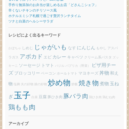
手作り無添加のお弁当が楽しめるお店「どさんこシェフ」
辛くないチキンのチリソース風
ホテルエミシア札幌で過ごす贅沢ランチタイム
ツナと白菜のヘルシーサラダ
レシピによく出るキーワード
じゃがいも
にんじん
しめじ
なす
もやし
アスパ
かぼちゃ
アボカド
カレー
エビ
キャベツ
ラガス
クリーム系パスタ
ズッ
ピザ用チー
ソーセージ
トマト
バジル
パプリカ（野菜）
キーニ
ズ
丼物
ブロッコリー
和え
ベーコン
マヨネーズ
ホールトマト
炒め物
焼き物
玉ね
煮物
物
炒飯
塩麹
夫の好物
娘の好物
玉子
豚バラ肉
ぎ
豆腐
豚ひき肉
白菜
鶏ひき肉
鶏むね肉
鶏もも肉
アーカイブ