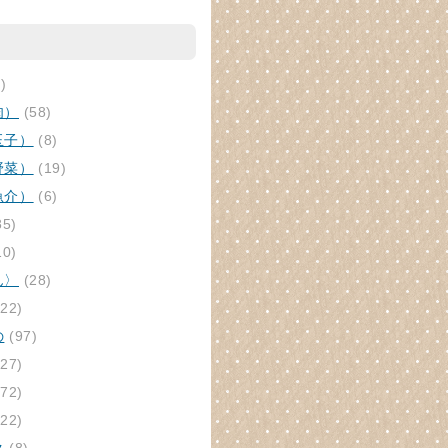
)
肉）
(58)
玉子）
(8)
野菜）
(19)
魚介）
(6)
85)
10)
ん〉
(28)
22)
の
(97)
27)
72)
22)