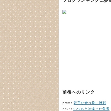
ブログランキングに参
前後へのリンク
prev：
苦手な食べ物に挑戦
next：
いつもとは違った角煮