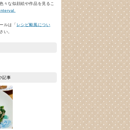
色々な似顔絵や作品を見るこ
interval.
ールは「
レシピ颱風につい
さい。
や記事