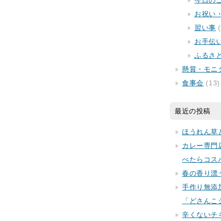
今日の
お祝い
習い事
(
お手伝
ふるさ
懸賞・モニ
食事会
(13)
最近の投稿
ほうれん草
カレー専門
べたらコス
春の香り漂
手作り無添
「どさんこ
辛くないチ