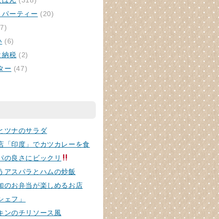
ごはん
(318)
・パーティー
(20)
7)
い
(6)
と納税
(2)
ター
(47)
とツナのサラダ
店「印度」でカツカレーを食
パの良さにビックリ
うアスパラとハムの炒飯
加のお弁当が楽しめるお店
シェフ」
キンのチリソース風