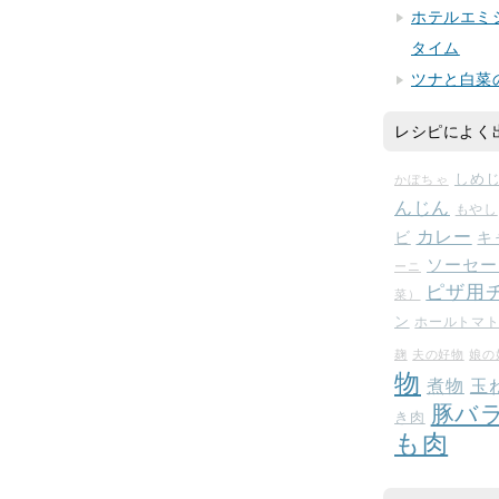
ホテルエミ
タイム
ツナと白菜
レシピによく
しめ
かぼちゃ
んじん
もやし
カレー
ビ
キ
ソーセー
ーニ
ピザ用
菜）
ン
ホールトマ
麹
夫の好物
娘の
物
玉
煮物
豚バ
き肉
も肉