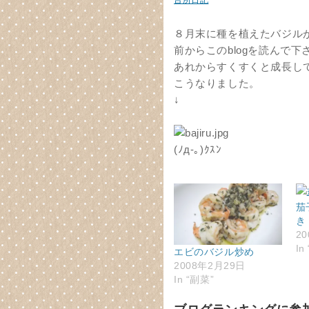
台所日記
８月末に種を植えたバジル
前からこのblogを読んで
あれからすくすくと成長し
こうなりました。
↓
(ﾉд-｡)ｸｽﾝ
茄
き
2
In
エビのバジル炒め
2008年2月29日
In “副菜”