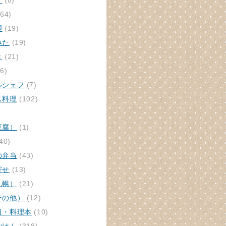
ク
(8)
64)
理
(19)
みた
(19)
き
(21)
6)
ルシェフ
(7)
ス料理
(102)
豆腐）
(1)
40)
の弁当
(43)
寄せ
(13)
札幌）
(21)
その他）
(12)
組・料理本
(10)