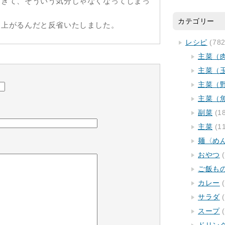
てきて、そういう気分じゃなくなってしまっ
カテゴリー
り上がるんだと反省いたしました。
レシピ
(782
主菜（
主菜（
主菜（
主菜（
副菜
(1
主菜
(1
麺〈め
おやつ
(
ご飯も
カレー
(
サラダ
(
スープ
(