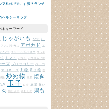
シア札幌で過ごす贅沢ランチ
のヘルシーサラダ
出るキーワード
じゃがいも
に
じ
なす
アボカド
エ
アスパラガス
ャベツ
クリーム系パスタ
ズッキ
ジ
トマト
バジル
パプリカ（野
チーズ
ブロッコリー
ベーコ
丼物
和え物
マヨネーズ
ト
塩
炒め物
焼き
好物
炒飯
玉子
ねぎ
豆腐
豚ひ
白菜
鶏も
ラ肉
鶏ひき肉
鶏むね肉