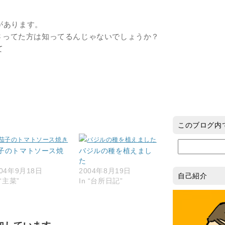
があります。
下さってた方は知ってるんじゃないでしょうか？
て
このブログ内
子のトマトソース焼
バジルの種を植えまし
た
004年9月18日
2004年8月19日
自己紹介
 “主菜”
In “台所日記”