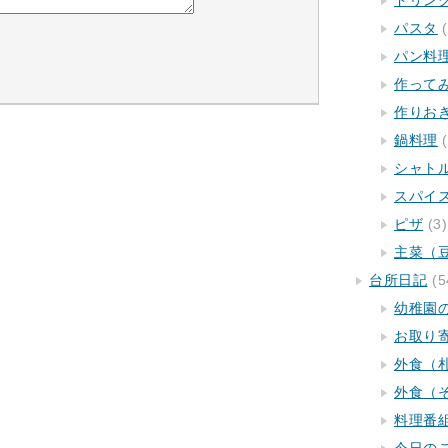
ドリン
パスタ
(
パン料
作って
作りお
鍋料理
(
シャト
スパイ
ピザ
(3)
主菜（
台所日記
(5
幼稚園
お取り
外食（
外食（
料理番