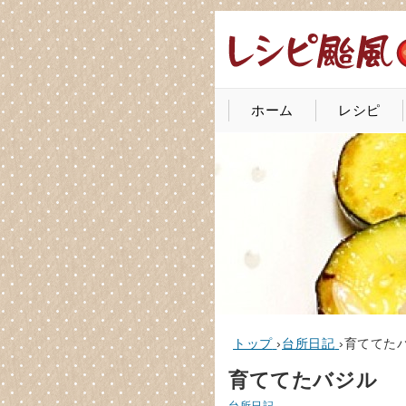
ホーム
レシピ
トップ
›
台所日記
›
育ててた
育ててたバジル