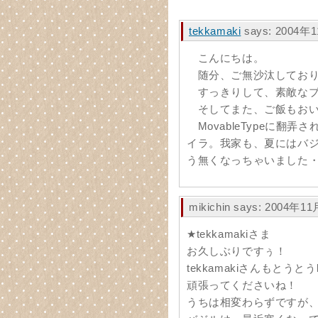
tekkamaki
says: 2004年
こんにちは。
随分、ご無沙汰しており
すっきりして、素敵なブ
そしてまた、ご飯もおい
MovableTypeに翻
イラ。我家も、夏にはバ
う無くなっちゃいました
mikichin says: 2004年1
★tekkamakiさま
お久しぶりですぅ！
tekkamakiさんもとう
頑張ってくださいね！
うちは相変わらずですが