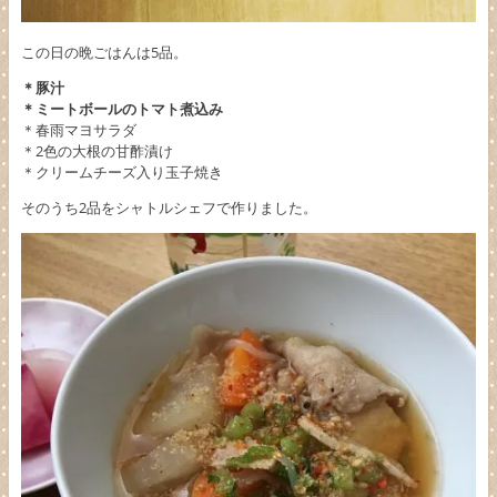
この日の晩ごはんは5品。
＊豚汁
＊ミートボールのトマト煮込み
＊春雨マヨサラダ
＊2色の大根の甘酢漬け
＊クリームチーズ入り玉子焼き
そのうち2品をシャトルシェフで作りました。