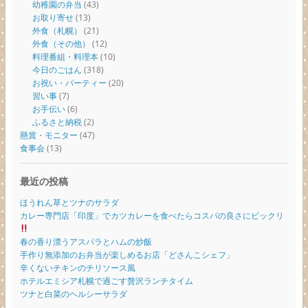
幼稚園の弁当
(43)
お取り寄せ
(13)
外食（札幌）
(21)
外食（その他）
(12)
料理番組・料理本
(10)
今日のごはん
(318)
お祝い・パーティー
(20)
習い事
(7)
お手伝い
(6)
ふるさと納税
(2)
懸賞・モニター
(47)
食事会
(13)
最近の投稿
ほうれん草とツナのサラダ
カレー専門店「印度」でカツカレーを食べたらコスパの良さにビックリ
春の香り漂うアスパラとハムの炒飯
手作り無添加のお弁当が楽しめるお店「どさんこシェフ」
辛くないチキンのチリソース風
ホテルエミシア札幌で過ごす贅沢ランチタイム
ツナと白菜のヘルシーサラダ