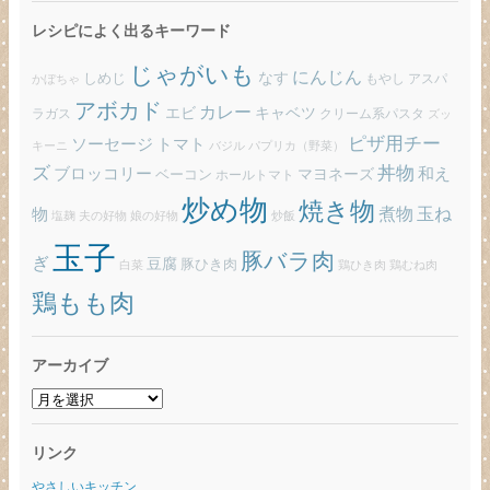
レシピによく出るキーワード
じゃがいも
にんじん
しめじ
なす
もやし
アスパ
かぼちゃ
アボカド
カレー
エビ
キャベツ
ラガス
クリーム系パスタ
ズッ
ピザ用チー
ソーセージ
トマト
バジル
パプリカ（野菜）
キーニ
ズ
丼物
ブロッコリー
和え
ベーコン
マヨネーズ
ホールトマト
炒め物
焼き物
玉ね
煮物
物
炒飯
塩麹
夫の好物
娘の好物
玉子
豚バラ肉
ぎ
豆腐
豚ひき肉
白菜
鶏ひき肉
鶏むね肉
鶏もも肉
アーカイブ
ア
ー
カ
リンク
イ
ブ
やさしいキッチン