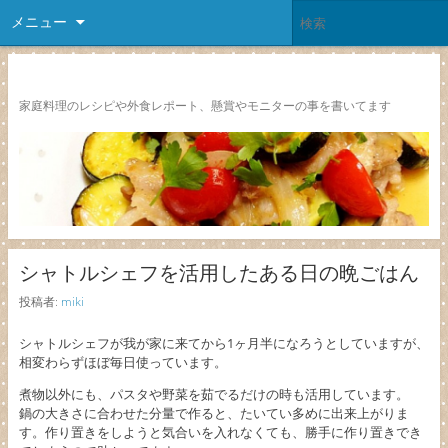
メニュー
レシピ颱風
家庭料理のレシピや外食レポート、懸賞やモニターの事を書いてます
シャトルシェフを活用したある日の晩ごはん
投稿者:
miki
シャトルシェフが我が家に来てから1ヶ月半になろうとしていますが、
相変わらずほぼ毎日使っています。
煮物以外にも、パスタや野菜を茹でるだけの時も活用しています。
鍋の大きさに合わせた分量で作ると、たいてい多めに出来上がりま
す。作り置きをしようと気合いを入れなくても、勝手に作り置きでき